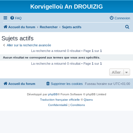
Korvigelloù An DROUIZIG
FAQ
Connexion
R
Accueil du forum
Rechercher
Sujets actifs
e
Sujets actifs
c
Aller sur la recherche avancée
h
La recherche a retourné 0 résultat • Page
1
sur
1
e
Aucun résultat ne correspond aux termes que vous avez spécifiés.
r
La recherche a retourné 0 résultat • Page
1
sur
1
c
Aller
h
Accueil du forum
Supprimer les cookies
Fuseau horaire sur
UTC+01:00
e
r
Développé par
phpBB
® Forum Software © phpBB Limited
Traduction française officielle
©
Qiaeru
Confidentialité
|
Conditions