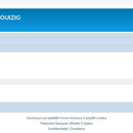
ROUIZIG
Développé par
phpBB
® Forum Software © phpBB Limited
Traduction française officielle
©
Qiaeru
Confidentialité
|
Conditions