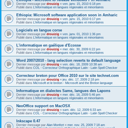
Dernier message par
drouizig
«
ven. janv. 15, 2010 6:18 pm
Publié dans
L'informatique en langues régionales et minoritaires
Ethiopia: Microsoft software application soon in Amharic
Dernier message par
drouizig
«
ven. janv. 15, 2010 6:17 pm
Publié dans
L'informatique en langues régionales et minoritaires
Logiciels en langue corse
Dernier message par
drouizig
«
ven. janv. 01, 2010 1:36 pm
Publié dans
L'informatique en langues régionales et minoritaires
L'informatique en gaélique d'Ecosse
Dernier message par
drouizig
«
mer. déc. 30, 2009 6:22 pm
Publié dans
L'informatique en langues régionales et minoritaires
Word 2007/2010 - lang selection reverts to default language
Dernier message par
drouizig
«
ven. déc. 18, 2009 10:38 am
Publié dans
COL - Correcteur Orthographique Latin - Latin Spell Checker
Correcteur breton pour Office 2010 sur le site technet.com
Dernier message par
drouizig
«
jeu. déc. 17, 2009 2:18 pm
Publié dans
Microsoft et le breton - Microsoft and the Breton language
Informatique en dialectes Same, langues des Lapons
Dernier message par
drouizig
«
mer. déc. 16, 2009 5:46 pm
Publié dans
L'informatique en langues régionales et minoritaires
NeoOffice support on MacOSX
Dernier message par
drouizig
«
sam. déc. 12, 2009 6:33 am
Publié dans
COL - Correcteur Orthographique Latin - Latin Spell Checker
Inkscape 0.47
Dernier message par
Alan Monfort
«
mer. nov. 25, 2009 7:18 am