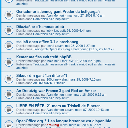
Publié dans
Troidigezh meziantoù all (frank a wirioù evit an darn vrasañ
anezho)
Geriadur ar stlenneg gant Preder da bellgargañ
Dernier message par
Alan Monfort
«
mar. oct. 27, 2009 8:40 am
Publié dans
Danvezioù all a-bep seurt
Difaziañ ar c'hemmadurioù
Dernier message par
job
«
lun. août 24, 2009 6:44 pm
Publié dans
Danvezioù all a-bep seurt
staliañ open office 3.1 e brezhoneg
Dernier message par
envel
«
sam. mai 23, 2009 1:27 pm
Publié dans
Troidigezh OpenOffice.org e brezhoneg (1.1.x, 2.x ha 3.x)
Kemer ma flas evit treiñ phpBB
Dernier message par
Malo-net
«
mer. avr. 15, 2009 10:15 pm
Publié dans
Troidigezh meziantoù all (frank a wirioù evit an darn vrasañ
anezho)
Sikour din gant "an difazer"!
Dernier message par
100drine
«
dim. mars 29, 2009 7:10 pm
Publié dans
An DROUIZIG Difazier
An Drouizig war France 3 gant Red an Amzer
Dernier message par
Alan Monfort
«
mer. mars 18, 2009 9:12 am
Publié dans
Danvezioù all a-bep seurt
LIBRE EN FÊTE. 21 mars au Triskell de Ploeren
Dernier message par
Alan Monfort
«
sam. mars 07, 2009 10:43 am
Publié dans
Danvezioù all a-bep seurt
OpenOffice.org 3.1 en langue bretonne est disponible
Dernier message par
drouizig
«
dim. mars 01, 2009 8:22 am