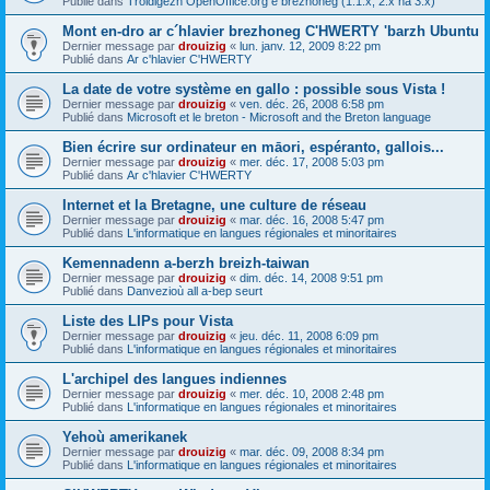
Publié dans
Troidigezh OpenOffice.org e brezhoneg (1.1.x, 2.x ha 3.x)
Mont en-dro ar c´hlavier brezhoneg C'HWERTY 'barzh Ubuntu
Dernier message par
drouizig
«
lun. janv. 12, 2009 8:22 pm
Publié dans
Ar c'hlavier C'HWERTY
La date de votre système en gallo : possible sous Vista !
Dernier message par
drouizig
«
ven. déc. 26, 2008 6:58 pm
Publié dans
Microsoft et le breton - Microsoft and the Breton language
Bien écrire sur ordinateur en māori, espéranto, gallois...
Dernier message par
drouizig
«
mer. déc. 17, 2008 5:03 pm
Publié dans
Ar c'hlavier C'HWERTY
Internet et la Bretagne, une culture de réseau
Dernier message par
drouizig
«
mar. déc. 16, 2008 5:47 pm
Publié dans
L'informatique en langues régionales et minoritaires
Kemennadenn a-berzh breizh-taiwan
Dernier message par
drouizig
«
dim. déc. 14, 2008 9:51 pm
Publié dans
Danvezioù all a-bep seurt
Liste des LIPs pour Vista
Dernier message par
drouizig
«
jeu. déc. 11, 2008 6:09 pm
Publié dans
L'informatique en langues régionales et minoritaires
L'archipel des langues indiennes
Dernier message par
drouizig
«
mer. déc. 10, 2008 2:48 pm
Publié dans
L'informatique en langues régionales et minoritaires
Yehoù amerikanek
Dernier message par
drouizig
«
mar. déc. 09, 2008 8:34 pm
Publié dans
L'informatique en langues régionales et minoritaires