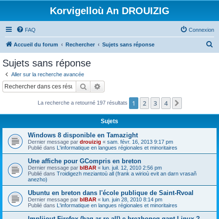
Korvigelloù An DROUIZIG
FAQ
Connexion
R
Accueil du forum
Rechercher
Sujets sans réponse
e
Sujets sans réponse
c
Aller sur la recherche avancée
h
Rechercher
Recherche avancée
e
1
2
3
4
Suivant
La recherche a retourné 197 résultats
r
c
Sujets
h
Windows 8 disponible en Tamazight
e
Dernier message par
drouizig
«
sam. févr. 16, 2013 9:17 pm
Publié dans
L'informatique en langues régionales et minoritaires
r
Une affiche pour GCompris en breton
Dernier message par
bIBAR
«
lun. juil. 12, 2010 2:56 pm
Publié dans
Troidigezh meziantoù all (frank a wirioù evit an darn vrasañ
anezho)
Ubuntu en breton dans l'école publique de Saint-Rvoal
Dernier message par
bIBAR
«
lun. juin 28, 2010 8:14 pm
Publié dans
L'informatique en langues régionales et minoritaires
Implijout Firefox (hag ar re all) e brezhoneg gant Linux ?