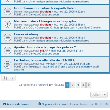
Publié dans
L'informatique en langues régionales et minoritaires
Gourc’hemennoù a-berzh skipailh Kelenn
Dernier message par
drouizig
«
jeu. nov. 20, 2008 9:21 pm
Publié dans
Danvezioù all a-bep seurt
Medieval Latin - Changes in orthography
Dernier message par
drouizig
«
jeu. nov. 20, 2008 2:55 pm
Publié dans
COL - Correcteur Orthographique Latin - Latin Spell Checker
Fryske akademy
Dernier message par
drouizig
«
lun. nov. 17, 2008 9:45 am
Publié dans
L'informatique en langues régionales et minoritaires
Ajouter Junicode à la page des polices ?
Dernier message par
bIBAR
«
mar. oct. 28, 2008 9:17 am
Publié dans
Danvezioù all a-bep seurt
Le Breton, langue officielle de KENTIKA
Dernier message par
Alan Monfort
«
mer. oct. 22, 2008 9:35 am
Publié dans
Troidigezh meziantoù all (frank a wirioù evit an darn vrasañ
anezho)
1
2
3
4
Suivant
La recherche a retourné 197 résultats
Aller
Accueil du forum
Supprimer les cookies
Fuseau horaire sur
UTC+01:00