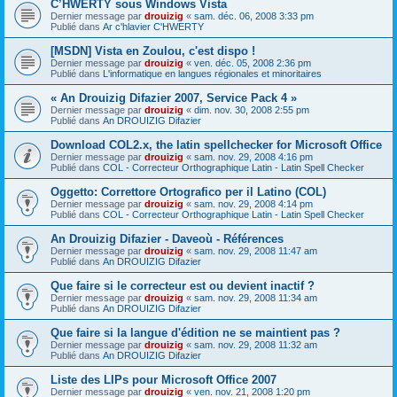
C’HWERTY sous Windows Vista
Dernier message par
drouizig
«
sam. déc. 06, 2008 3:33 pm
Publié dans
Ar c'hlavier C'HWERTY
[MSDN] Vista en Zoulou, c'est dispo !
Dernier message par
drouizig
«
ven. déc. 05, 2008 2:36 pm
Publié dans
L'informatique en langues régionales et minoritaires
« An Drouizig Difazier 2007, Service Pack 4 »
Dernier message par
drouizig
«
dim. nov. 30, 2008 2:55 pm
Publié dans
An DROUIZIG Difazier
Download COL2.x, the latin spellchecker for Microsoft Office
Dernier message par
drouizig
«
sam. nov. 29, 2008 4:16 pm
Publié dans
COL - Correcteur Orthographique Latin - Latin Spell Checker
Oggetto: Correttore Ortografico per il Latino (COL)
Dernier message par
drouizig
«
sam. nov. 29, 2008 4:14 pm
Publié dans
COL - Correcteur Orthographique Latin - Latin Spell Checker
An Drouizig Difazier - Daveoù - Références
Dernier message par
drouizig
«
sam. nov. 29, 2008 11:47 am
Publié dans
An DROUIZIG Difazier
Que faire si le correcteur est ou devient inactif ?
Dernier message par
drouizig
«
sam. nov. 29, 2008 11:34 am
Publié dans
An DROUIZIG Difazier
Que faire si la langue d'édition ne se maintient pas ?
Dernier message par
drouizig
«
sam. nov. 29, 2008 11:32 am
Publié dans
An DROUIZIG Difazier
Liste des LIPs pour Microsoft Office 2007
Dernier message par
drouizig
«
ven. nov. 21, 2008 1:20 pm