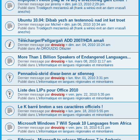
Dernier message par
jeremy
«
dim. juin 13, 2010 2:29 pm
Publié dans
Troidigezh meziantoù all (frank a wirioù evit an darn vrasañ
anezho)
Ubuntu 10.04: Dibab yezh an testennoù nad int ket troet
Dernier message par
Michel
«
dim. juin 06, 2010 10:34 am
Publié dans
Troidigezh meziantoù all (frank a wirioù evit an darn vrasañ
anezho)
Télécharger/Pellgargañ ADD 2007/HDA amañ
Dernier message par
drouizig
«
dim. avr. 04, 2010 10:24 am
Publié dans
An DROUIZIG Difazier
More Than 1 Billion Speakers of Endangered Languages...
Dernier message par
drouizig
«
lun. mars 08, 2010 11:17 am
Publié dans
L'informatique en langues régionales et minoritaires
Pennadoù-skrid diwar-benn ar stlenneg
Dernier message par
drouizig
«
lun. févr. 01, 2010 3:31 pm
Publié dans
L'informatique en langues régionales et minoritaires
Liste des LIPs pour Office 2010
Dernier message par
drouizig
«
ven. janv. 22, 2010 5:35 pm
Publié dans
L'informatique en langues régionales et minoritaires
Le K barré breton a ses caractères officiels !
Dernier message par
drouizig
«
lun. janv. 18, 2010 5:55 pm
Publié dans
L'informatique en langues régionales et minoritaires
Microsoft Windows 7 Will Speak 10 Languages from Africa
Dernier message par
drouizig
«
ven. janv. 15, 2010 6:21 pm
Publié dans
L'informatique en langues régionales et minoritaires
Ethiopia - Microsoft to release Windows 7 in Amharic