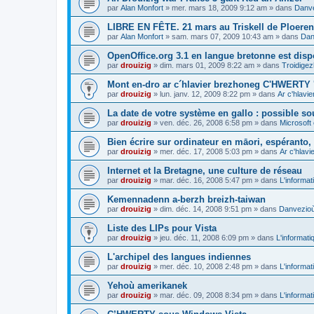
par
Alan Monfort
»
mer. mars 18, 2009 9:12 am
» dans
Danve
LIBRE EN FÊTE. 21 mars au Triskell de Ploeren
par
Alan Monfort
»
sam. mars 07, 2009 10:43 am
» dans
Dan
OpenOffice.org 3.1 en langue bretonne est disp
par
drouizig
»
dim. mars 01, 2009 8:22 am
» dans
Troidigez
Mont en-dro ar c´hlavier brezhoneg C'HWERTY 
par
drouizig
»
lun. janv. 12, 2009 8:22 pm
» dans
Ar c'hlav
La date de votre système en gallo : possible sou
par
drouizig
»
ven. déc. 26, 2008 6:58 pm
» dans
Microsoft 
Bien écrire sur ordinateur en māori, espéranto, g
par
drouizig
»
mer. déc. 17, 2008 5:03 pm
» dans
Ar c'hlav
Internet et la Bretagne, une culture de réseau
par
drouizig
»
mar. déc. 16, 2008 5:47 pm
» dans
L'informat
Kemennadenn a-berzh breizh-taiwan
par
drouizig
»
dim. déc. 14, 2008 9:51 pm
» dans
Danvezioù 
Liste des LIPs pour Vista
par
drouizig
»
jeu. déc. 11, 2008 6:09 pm
» dans
L'informati
L'archipel des langues indiennes
par
drouizig
»
mer. déc. 10, 2008 2:48 pm
» dans
L'informat
Yehoù amerikanek
par
drouizig
»
mar. déc. 09, 2008 8:34 pm
» dans
L'informat