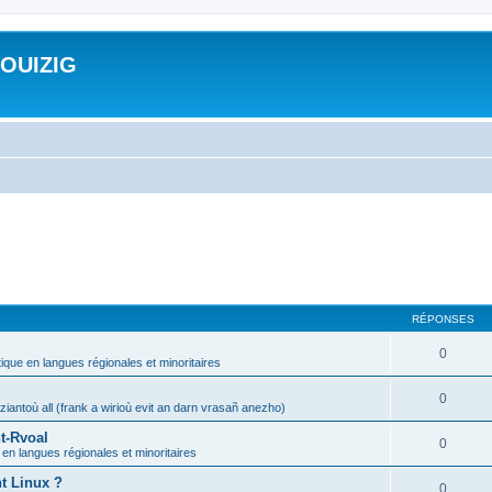
ROUIZIG
RÉPONSES
0
tique en langues régionales et minoritaires
0
iantoù all (frank a wirioù evit an darn vrasañ anezho)
t-Rvoal
0
 en langues régionales et minoritaires
nt Linux ?
0