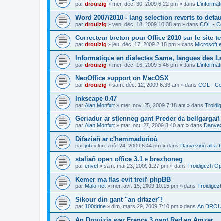
par
drouizig
»
mer. déc. 30, 2009 6:22 pm
» dans
L'informat
Word 2007/2010 - lang selection reverts to defa
par
drouizig
»
ven. déc. 18, 2009 10:38 am
» dans
COL - Co
Correcteur breton pour Office 2010 sur le site 
par
drouizig
»
jeu. déc. 17, 2009 2:18 pm
» dans
Microsoft e
Informatique en dialectes Same, langues des 
par
drouizig
»
mer. déc. 16, 2009 5:46 pm
» dans
L'informat
NeoOffice support on MacOSX
par
drouizig
»
sam. déc. 12, 2009 6:33 am
» dans
COL - Cor
Inkscape 0.47
par
Alan Monfort
»
mer. nov. 25, 2009 7:18 am
» dans
Troidi
Geriadur ar stlenneg gant Preder da bellgargañ
par
Alan Monfort
»
mar. oct. 27, 2009 8:40 am
» dans
Danvezi
Difaziañ ar c'hemmadurioù
par
job
»
lun. août 24, 2009 6:44 pm
» dans
Danvezioù all a-
staliañ open office 3.1 e brezhoneg
par
envel
»
sam. mai 23, 2009 1:27 pm
» dans
Troidigezh Op
Kemer ma flas evit treiñ phpBB
par
Malo-net
»
mer. avr. 15, 2009 10:15 pm
» dans
Troidigez
Sikour din gant "an difazer"!
par
100drine
»
dim. mars 29, 2009 7:10 pm
» dans
An DROUI
An Drouizig war France 3 gant Red an Amzer