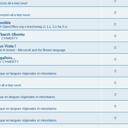
0
zioù all a-bep seurt
0
vezioù all a-bep seurt
onible
0
h OpenOffice.org e brezhoneg (1.1.x, 2.x ha 3.x)
'barzh Ubuntu
0
ier C'HWERTY
s Vista !
0
et le breton - Microsoft and the Breton language
allois...
0
ier C'HWERTY
0
ique en langues régionales et minoritaires
0
all a-bep seurt
0
que en langues régionales et minoritaires
0
ique en langues régionales et minoritaires
0
ique en langues régionales et minoritaires