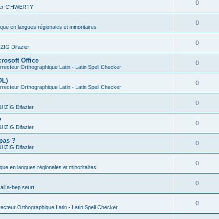
0
vier C'HWERTY
0
ique en langues régionales et minoritaires
0
IG Difazier
rosoft Office
0
recteur Orthographique Latin - Latin Spell Checker
OL)
0
recteur Orthographique Latin - Latin Spell Checker
0
IZIG Difazier
?
0
IZIG Difazier
 pas ?
0
IZIG Difazier
0
ique en langues régionales et minoritaires
0
all a-bep seurt
0
ecteur Orthographique Latin - Latin Spell Checker