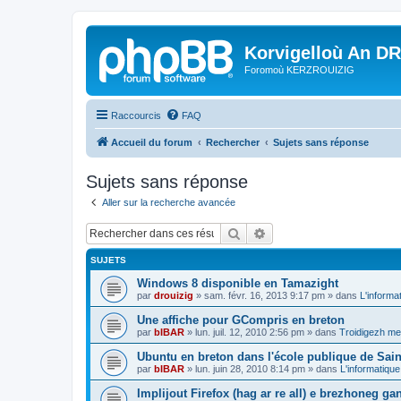
Korvigelloù An D
Foromoù KERZROUIZIG
Raccourcis
FAQ
Accueil du forum
Rechercher
Sujets sans réponse
Sujets sans réponse
Aller sur la recherche avancée
Rechercher
Recherche avancée
SUJETS
Windows 8 disponible en Tamazight
par
drouizig
»
sam. févr. 16, 2013 9:17 pm
» dans
L'informa
Une affiche pour GCompris en breton
par
bIBAR
»
lun. juil. 12, 2010 2:56 pm
» dans
Troidigezh mez
Ubuntu en breton dans l'école publique de Sain
par
bIBAR
»
lun. juin 28, 2010 8:14 pm
» dans
L'informatique
Implijout Firefox (hag ar re all) e brezhoneg ga