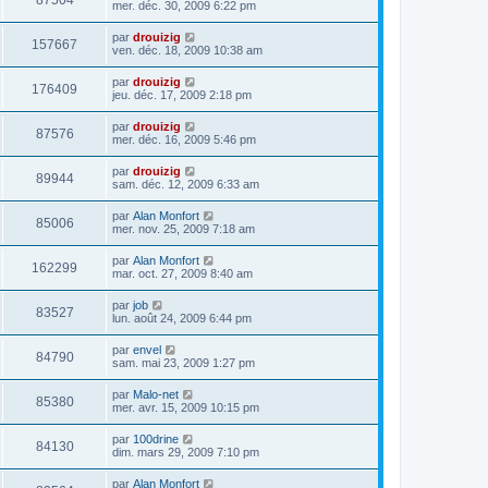
87504
mer. déc. 30, 2009 6:22 pm
par
drouizig
157667
ven. déc. 18, 2009 10:38 am
par
drouizig
176409
jeu. déc. 17, 2009 2:18 pm
par
drouizig
87576
mer. déc. 16, 2009 5:46 pm
par
drouizig
89944
sam. déc. 12, 2009 6:33 am
par
Alan Monfort
85006
mer. nov. 25, 2009 7:18 am
par
Alan Monfort
162299
mar. oct. 27, 2009 8:40 am
par
job
83527
lun. août 24, 2009 6:44 pm
par
envel
84790
sam. mai 23, 2009 1:27 pm
par
Malo-net
85380
mer. avr. 15, 2009 10:15 pm
par
100drine
84130
dim. mars 29, 2009 7:10 pm
par
Alan Monfort