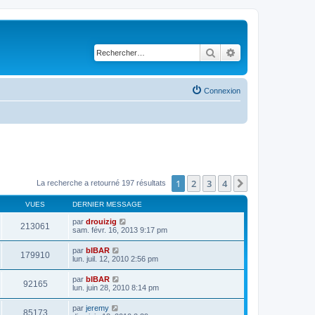
Rechercher
Recherche avancé
Connexion
1
2
3
4
Suivant
La recherche a retourné 197 résultats
VUES
DERNIER MESSAGE
par
drouizig
213061
sam. févr. 16, 2013 9:17 pm
par
bIBAR
179910
lun. juil. 12, 2010 2:56 pm
par
bIBAR
92165
lun. juin 28, 2010 8:14 pm
par
jeremy
85173