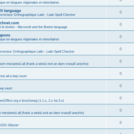
0
ique en langues régionales et minoritaires
ult language
0
rrecteur Orthographique Latin - Latin Spell Checker
technet.com
0
t le breton - Microsoft and the Breton language
Lapons
0
ique en langues régionales et minoritaires
0
recteur Orthographique Latin - Latin Spell Checker
0
gezh meziantoù all (frank a wirioù evit an darn vrasañ anezho)
0
où all a-bep seurt
0
bep seurt
0
enOffice.org e brezhoneg (1.1.x, 2.x ha 3.x)
0
h meziantoù all (frank a wirioù evit an darn vrasañ anezho)
0
ZIG Difazier