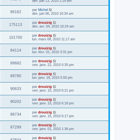
dim. juin 13, 2010 2:29 pm
par
Michel
86162
dim. juin 06, 2010 10:34 am
par
drouizig
175113
dim. avr. 04, 2010 10:24 am
par
drouizig
101700
lun. mars 08, 2010 11:17 am
par
drouizig
84114
lun. févr. 01, 2010 3:31 pm
par
drouizig
89682
ven. janv. 22, 2010 5:35 pm
par
drouizig
89780
lun. janv. 18, 2010 5:55 pm
par
drouizig
90633
ven. janv. 15, 2010 6:21 pm
par
drouizig
90202
ven. janv. 15, 2010 6:18 pm
par
drouizig
88734
ven. janv. 15, 2010 6:17 pm
par
drouizig
87299
ven. janv. 01, 2010 1:36 pm
par
drouizig