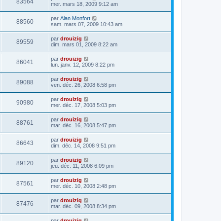
83564
mer. mars 18, 2009 9:12 am
par
Alan Monfort
88560
sam. mars 07, 2009 10:43 am
par
drouizig
89559
dim. mars 01, 2009 8:22 am
par
drouizig
86041
lun. janv. 12, 2009 8:22 pm
par
drouizig
89088
ven. déc. 26, 2008 6:58 pm
par
drouizig
90980
mer. déc. 17, 2008 5:03 pm
par
drouizig
88761
mar. déc. 16, 2008 5:47 pm
par
drouizig
86643
dim. déc. 14, 2008 9:51 pm
par
drouizig
89120
jeu. déc. 11, 2008 6:09 pm
par
drouizig
87561
mer. déc. 10, 2008 2:48 pm
par
drouizig
87476
mar. déc. 09, 2008 8:34 pm
par
drouizig