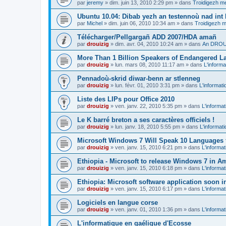
par
jeremy
»
dim. juin 13, 2010 2:29 pm
» dans
Troidigezh me
Ubuntu 10.04: Dibab yezh an testennoù nad int k
par
Michel
»
dim. juin 06, 2010 10:34 am
» dans
Troidigezh m
Télécharger/Pellgargañ ADD 2007/HDA amañ
par
drouizig
»
dim. avr. 04, 2010 10:24 am
» dans
An DROUI
More Than 1 Billion Speakers of Endangered L
par
drouizig
»
lun. mars 08, 2010 11:17 am
» dans
L'informa
Pennadoù-skrid diwar-benn ar stlenneg
par
drouizig
»
lun. févr. 01, 2010 3:31 pm
» dans
L'informati
Liste des LIPs pour Office 2010
par
drouizig
»
ven. janv. 22, 2010 5:35 pm
» dans
L'informat
Le K barré breton a ses caractères officiels !
par
drouizig
»
lun. janv. 18, 2010 5:55 pm
» dans
L'informat
Microsoft Windows 7 Will Speak 10 Languages 
par
drouizig
»
ven. janv. 15, 2010 6:21 pm
» dans
L'informat
Ethiopia - Microsoft to release Windows 7 in A
par
drouizig
»
ven. janv. 15, 2010 6:18 pm
» dans
L'informat
Ethiopia: Microsoft software application soon 
par
drouizig
»
ven. janv. 15, 2010 6:17 pm
» dans
L'informat
Logiciels en langue corse
par
drouizig
»
ven. janv. 01, 2010 1:36 pm
» dans
L'informat
L'informatique en gaélique d'Ecosse