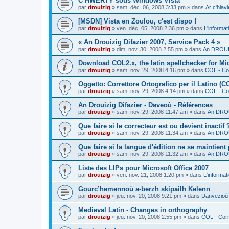
C’HWERTY sous Windows Vista
par
drouizig
»
sam. déc. 06, 2008 3:33 pm
» dans
Ar c'hla
[MSDN] Vista en Zoulou, c'est dispo !
par
drouizig
»
ven. déc. 05, 2008 2:36 pm
» dans
L'informat
« An Drouizig Difazier 2007, Service Pack 4 »
par
drouizig
»
dim. nov. 30, 2008 2:55 pm
» dans
An DROUIZ
Download COL2.x, the latin spellchecker for Mic
par
drouizig
»
sam. nov. 29, 2008 4:16 pm
» dans
COL - Cor
Oggetto: Correttore Ortografico per il Latino (C
par
drouizig
»
sam. nov. 29, 2008 4:14 pm
» dans
COL - Cor
An Drouizig Difazier - Daveoù - Références
par
drouizig
»
sam. nov. 29, 2008 11:47 am
» dans
An DROU
Que faire si le correcteur est ou devient inactif 
par
drouizig
»
sam. nov. 29, 2008 11:34 am
» dans
An DROU
Que faire si la langue d'édition ne se maintient
par
drouizig
»
sam. nov. 29, 2008 11:32 am
» dans
An DROU
Liste des LIPs pour Microsoft Office 2007
par
drouizig
»
ven. nov. 21, 2008 1:20 pm
» dans
L'informat
Gourc’hemennoù a-berzh skipailh Kelenn
par
drouizig
»
jeu. nov. 20, 2008 9:21 pm
» dans
Danvezioù 
Medieval Latin - Changes in orthography
par
drouizig
»
jeu. nov. 20, 2008 2:55 pm
» dans
COL - Corr