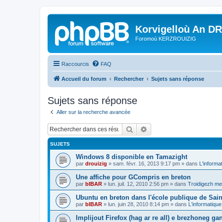
Korvigelloù An D
Foromoù KERZROUIZIG
Raccourcis
FAQ
Accueil du forum
Rechercher
Sujets sans réponse
Sujets sans réponse
Aller sur la recherche avancée
Rechercher
Recherche avancée
SUJETS
Windows 8 disponible en Tamazight
par
drouizig
»
sam. févr. 16, 2013 9:17 pm
» dans
L'informa
Une affiche pour GCompris en breton
par
bIBAR
»
lun. juil. 12, 2010 2:56 pm
» dans
Troidigezh mez
Ubuntu en breton dans l'école publique de Sain
par
bIBAR
»
lun. juin 28, 2010 8:14 pm
» dans
L'informatique
Implijout Firefox (hag ar re all) e brezhoneg ga