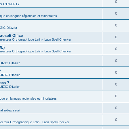
0
vier C'HWERTY
0
ique en langues régionales et minoritaires
0
IG Difazier
rosoft Office
0
recteur Orthographique Latin - Latin Spell Checker
OL)
0
recteur Orthographique Latin - Latin Spell Checker
0
IZIG Difazier
?
0
IZIG Difazier
 pas ?
0
IZIG Difazier
0
ique en langues régionales et minoritaires
0
all a-bep seurt
0
ecteur Orthographique Latin - Latin Spell Checker