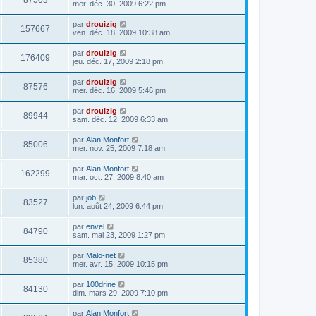
87503
mer. déc. 30, 2009 6:22 pm
par
drouizig
157667
ven. déc. 18, 2009 10:38 am
par
drouizig
176409
jeu. déc. 17, 2009 2:18 pm
par
drouizig
87576
mer. déc. 16, 2009 5:46 pm
par
drouizig
89944
sam. déc. 12, 2009 6:33 am
par
Alan Monfort
85006
mer. nov. 25, 2009 7:18 am
par
Alan Monfort
162299
mar. oct. 27, 2009 8:40 am
par
job
83527
lun. août 24, 2009 6:44 pm
par
envel
84790
sam. mai 23, 2009 1:27 pm
par
Malo-net
85380
mer. avr. 15, 2009 10:15 pm
par
100drine
84130
dim. mars 29, 2009 7:10 pm
par
Alan Monfort