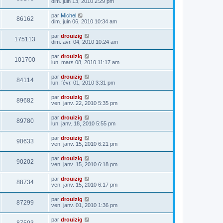
dim. juin 13, 2010 2:29 pm
par
Michel
86162
dim. juin 06, 2010 10:34 am
par
drouizig
175113
dim. avr. 04, 2010 10:24 am
par
drouizig
101700
lun. mars 08, 2010 11:17 am
par
drouizig
84114
lun. févr. 01, 2010 3:31 pm
par
drouizig
89682
ven. janv. 22, 2010 5:35 pm
par
drouizig
89780
lun. janv. 18, 2010 5:55 pm
par
drouizig
90633
ven. janv. 15, 2010 6:21 pm
par
drouizig
90202
ven. janv. 15, 2010 6:18 pm
par
drouizig
88734
ven. janv. 15, 2010 6:17 pm
par
drouizig
87299
ven. janv. 01, 2010 1:36 pm
par
drouizig