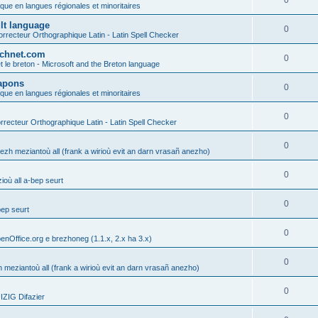
0
ique en langues régionales et minoritaires
ult language
0
rrecteur Orthographique Latin - Latin Spell Checker
technet.com
0
t le breton - Microsoft and the Breton language
Lapons
0
ique en langues régionales et minoritaires
0
recteur Orthographique Latin - Latin Spell Checker
0
gezh meziantoù all (frank a wirioù evit an darn vrasañ anezho)
0
où all a-bep seurt
0
bep seurt
0
enOffice.org e brezhoneg (1.1.x, 2.x ha 3.x)
0
h meziantoù all (frank a wirioù evit an darn vrasañ anezho)
0
ZIG Difazier