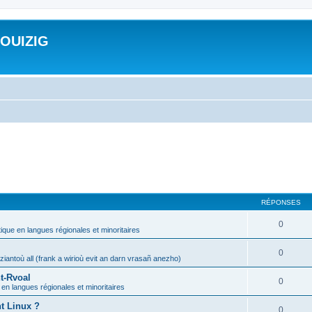
ROUIZIG
RÉPONSES
0
tique en langues régionales et minoritaires
0
iantoù all (frank a wirioù evit an darn vrasañ anezho)
t-Rvoal
0
 en langues régionales et minoritaires
nt Linux ?
0