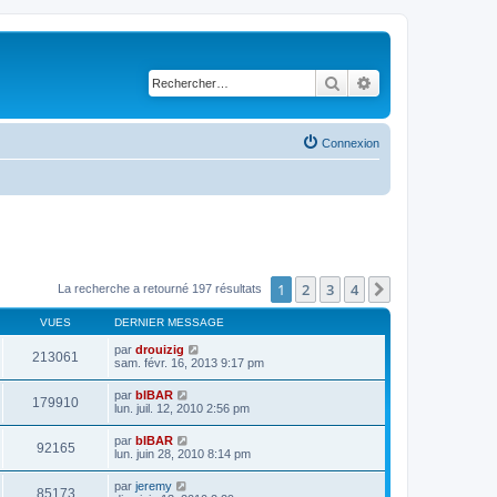
Rechercher
Recherche avancé
Connexion
1
2
3
4
Suivant
La recherche a retourné 197 résultats
VUES
DERNIER MESSAGE
par
drouizig
213061
sam. févr. 16, 2013 9:17 pm
par
bIBAR
179910
lun. juil. 12, 2010 2:56 pm
par
bIBAR
92165
lun. juin 28, 2010 8:14 pm
par
jeremy
85173