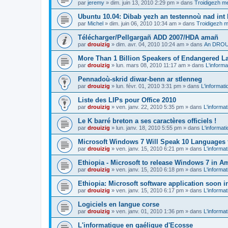
par
jeremy
»
dim. juin 13, 2010 2:29 pm
» dans
Troidigezh me
Ubuntu 10.04: Dibab yezh an testennoù nad int k
par
Michel
»
dim. juin 06, 2010 10:34 am
» dans
Troidigezh m
Télécharger/Pellgargañ ADD 2007/HDA amañ
par
drouizig
»
dim. avr. 04, 2010 10:24 am
» dans
An DROUI
More Than 1 Billion Speakers of Endangered L
par
drouizig
»
lun. mars 08, 2010 11:17 am
» dans
L'informa
Pennadoù-skrid diwar-benn ar stlenneg
par
drouizig
»
lun. févr. 01, 2010 3:31 pm
» dans
L'informati
Liste des LIPs pour Office 2010
par
drouizig
»
ven. janv. 22, 2010 5:35 pm
» dans
L'informat
Le K barré breton a ses caractères officiels !
par
drouizig
»
lun. janv. 18, 2010 5:55 pm
» dans
L'informat
Microsoft Windows 7 Will Speak 10 Languages 
par
drouizig
»
ven. janv. 15, 2010 6:21 pm
» dans
L'informat
Ethiopia - Microsoft to release Windows 7 in A
par
drouizig
»
ven. janv. 15, 2010 6:18 pm
» dans
L'informat
Ethiopia: Microsoft software application soon 
par
drouizig
»
ven. janv. 15, 2010 6:17 pm
» dans
L'informat
Logiciels en langue corse
par
drouizig
»
ven. janv. 01, 2010 1:36 pm
» dans
L'informat
L'informatique en gaélique d'Ecosse