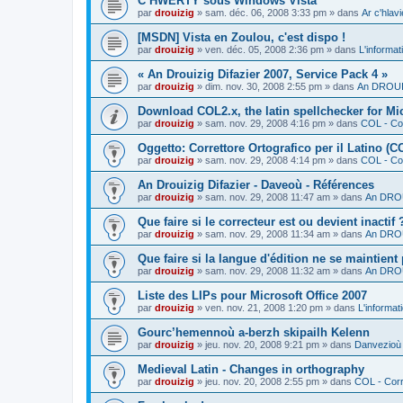
C’HWERTY sous Windows Vista
par
drouizig
»
sam. déc. 06, 2008 3:33 pm
» dans
Ar c'hla
[MSDN] Vista en Zoulou, c'est dispo !
par
drouizig
»
ven. déc. 05, 2008 2:36 pm
» dans
L'informat
« An Drouizig Difazier 2007, Service Pack 4 »
par
drouizig
»
dim. nov. 30, 2008 2:55 pm
» dans
An DROUIZ
Download COL2.x, the latin spellchecker for Mic
par
drouizig
»
sam. nov. 29, 2008 4:16 pm
» dans
COL - Cor
Oggetto: Correttore Ortografico per il Latino (C
par
drouizig
»
sam. nov. 29, 2008 4:14 pm
» dans
COL - Cor
An Drouizig Difazier - Daveoù - Références
par
drouizig
»
sam. nov. 29, 2008 11:47 am
» dans
An DROU
Que faire si le correcteur est ou devient inactif 
par
drouizig
»
sam. nov. 29, 2008 11:34 am
» dans
An DROU
Que faire si la langue d'édition ne se maintient
par
drouizig
»
sam. nov. 29, 2008 11:32 am
» dans
An DROU
Liste des LIPs pour Microsoft Office 2007
par
drouizig
»
ven. nov. 21, 2008 1:20 pm
» dans
L'informat
Gourc’hemennoù a-berzh skipailh Kelenn
par
drouizig
»
jeu. nov. 20, 2008 9:21 pm
» dans
Danvezioù 
Medieval Latin - Changes in orthography
par
drouizig
»
jeu. nov. 20, 2008 2:55 pm
» dans
COL - Corr