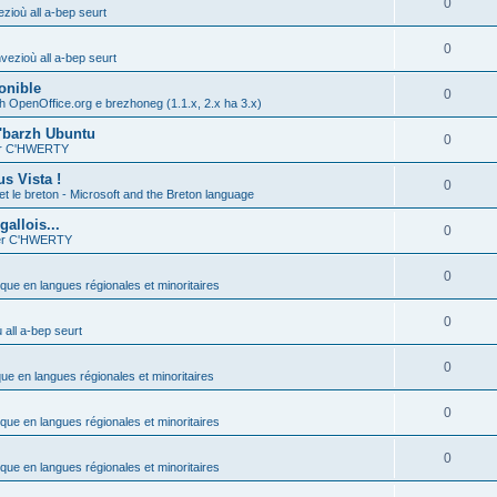
0
zioù all a-bep seurt
0
vezioù all a-bep seurt
onible
0
h OpenOffice.org e brezhoneg (1.1.x, 2.x ha 3.x)
'barzh Ubuntu
0
ier C'HWERTY
s Vista !
0
et le breton - Microsoft and the Breton language
allois...
0
ier C'HWERTY
0
ique en langues régionales et minoritaires
0
all a-bep seurt
0
que en langues régionales et minoritaires
0
ique en langues régionales et minoritaires
0
ique en langues régionales et minoritaires