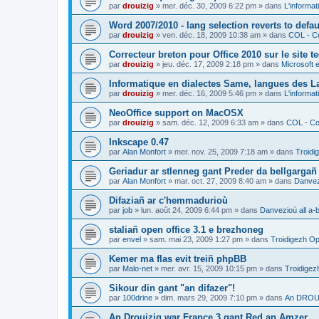
par
drouizig
»
mer. déc. 30, 2009 6:22 pm
» dans
L'informat
Word 2007/2010 - lang selection reverts to defa
par
drouizig
»
ven. déc. 18, 2009 10:38 am
» dans
COL - Co
Correcteur breton pour Office 2010 sur le site 
par
drouizig
»
jeu. déc. 17, 2009 2:18 pm
» dans
Microsoft e
Informatique en dialectes Same, langues des 
par
drouizig
»
mer. déc. 16, 2009 5:46 pm
» dans
L'informat
NeoOffice support on MacOSX
par
drouizig
»
sam. déc. 12, 2009 6:33 am
» dans
COL - Cor
Inkscape 0.47
par
Alan Monfort
»
mer. nov. 25, 2009 7:18 am
» dans
Troidi
Geriadur ar stlenneg gant Preder da bellgargañ
par
Alan Monfort
»
mar. oct. 27, 2009 8:40 am
» dans
Danvezi
Difaziañ ar c'hemmadurioù
par
job
»
lun. août 24, 2009 6:44 pm
» dans
Danvezioù all a-
staliañ open office 3.1 e brezhoneg
par
envel
»
sam. mai 23, 2009 1:27 pm
» dans
Troidigezh Op
Kemer ma flas evit treiñ phpBB
par
Malo-net
»
mer. avr. 15, 2009 10:15 pm
» dans
Troidigez
Sikour din gant "an difazer"!
par
100drine
»
dim. mars 29, 2009 7:10 pm
» dans
An DROUI
An Drouizig war France 3 gant Red an Amzer