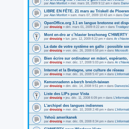
par
Alan Monfort
»
mer. mars 18, 2009 9:12 am
» dans
Danve
LIBRE EN FÊTE. 21 mars au Triskell de Ploeren
par
Alan Monfort
»
sam. mars 07, 2009 10:43 am
» dans
Dan
OpenOffice.org 3.1 en langue bretonne est disp
par
drouizig
»
dim. mars 01, 2009 8:22 am
» dans
Troidigez
Mont en-dro ar c´hlavier brezhoneg C'HWERTY 
par
drouizig
»
lun. janv. 12, 2009 8:22 pm
» dans
Ar c'hlav
La date de votre système en gallo : possible sou
par
drouizig
»
ven. déc. 26, 2008 6:58 pm
» dans
Microsoft 
Bien écrire sur ordinateur en māori, espéranto, g
par
drouizig
»
mer. déc. 17, 2008 5:03 pm
» dans
Ar c'hlav
Internet et la Bretagne, une culture de réseau
par
drouizig
»
mar. déc. 16, 2008 5:47 pm
» dans
L'informat
Kemennadenn a-berzh breizh-taiwan
par
drouizig
»
dim. déc. 14, 2008 9:51 pm
» dans
Danvezioù 
Liste des LIPs pour Vista
par
drouizig
»
jeu. déc. 11, 2008 6:09 pm
» dans
L'informati
L'archipel des langues indiennes
par
drouizig
»
mer. déc. 10, 2008 2:48 pm
» dans
L'informat
Yehoù amerikanek
par
drouizig
»
mar. déc. 09, 2008 8:34 pm
» dans
L'informat