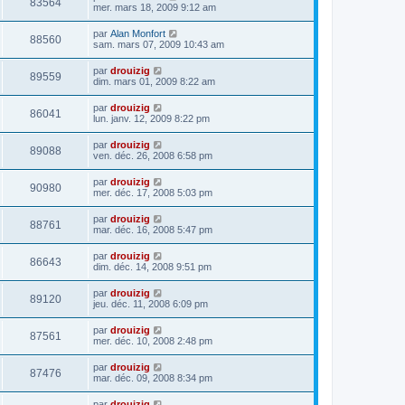
83564
mer. mars 18, 2009 9:12 am
par
Alan Monfort
88560
sam. mars 07, 2009 10:43 am
par
drouizig
89559
dim. mars 01, 2009 8:22 am
par
drouizig
86041
lun. janv. 12, 2009 8:22 pm
par
drouizig
89088
ven. déc. 26, 2008 6:58 pm
par
drouizig
90980
mer. déc. 17, 2008 5:03 pm
par
drouizig
88761
mar. déc. 16, 2008 5:47 pm
par
drouizig
86643
dim. déc. 14, 2008 9:51 pm
par
drouizig
89120
jeu. déc. 11, 2008 6:09 pm
par
drouizig
87561
mer. déc. 10, 2008 2:48 pm
par
drouizig
87476
mar. déc. 09, 2008 8:34 pm
par
drouizig