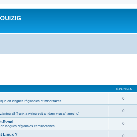
ROUIZIG
RÉPONSES
0
tique en langues régionales et minoritaires
0
iantoù all (frank a wirioù evit an darn vrasañ anezho)
t-Rvoal
0
 en langues régionales et minoritaires
nt Linux ?
0