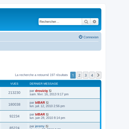
Rechercher
Recherche avancé
Connexion
1
2
3
4
Suivant
La recherche a retourné 197 résultats
VUES
DERNIER MESSAGE
par
drouizig
213230
sam. févr. 16, 2013 9:17 pm
par
bIBAR
180038
lun. juil. 12, 2010 2:56 pm
par
bIBAR
92234
lun. juin 28, 2010 8:14 pm
par
jeremy
85224