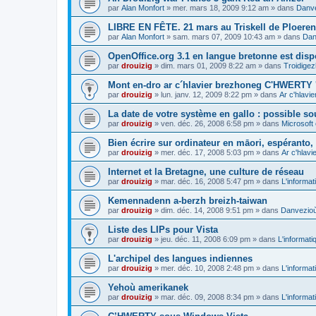
par
Alan Monfort
»
mer. mars 18, 2009 9:12 am
» dans
Danve
LIBRE EN FÊTE. 21 mars au Triskell de Ploeren
par
Alan Monfort
»
sam. mars 07, 2009 10:43 am
» dans
Dan
OpenOffice.org 3.1 en langue bretonne est disp
par
drouizig
»
dim. mars 01, 2009 8:22 am
» dans
Troidigez
Mont en-dro ar c´hlavier brezhoneg C'HWERTY 
par
drouizig
»
lun. janv. 12, 2009 8:22 pm
» dans
Ar c'hlav
La date de votre système en gallo : possible sou
par
drouizig
»
ven. déc. 26, 2008 6:58 pm
» dans
Microsoft 
Bien écrire sur ordinateur en māori, espéranto, g
par
drouizig
»
mer. déc. 17, 2008 5:03 pm
» dans
Ar c'hlav
Internet et la Bretagne, une culture de réseau
par
drouizig
»
mar. déc. 16, 2008 5:47 pm
» dans
L'informat
Kemennadenn a-berzh breizh-taiwan
par
drouizig
»
dim. déc. 14, 2008 9:51 pm
» dans
Danvezioù 
Liste des LIPs pour Vista
par
drouizig
»
jeu. déc. 11, 2008 6:09 pm
» dans
L'informati
L'archipel des langues indiennes
par
drouizig
»
mer. déc. 10, 2008 2:48 pm
» dans
L'informat
Yehoù amerikanek
par
drouizig
»
mar. déc. 09, 2008 8:34 pm
» dans
L'informat