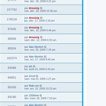
87575
mer. déc. 30, 2009 6:22 pm
par
drouizig
157762
ven. déc. 18, 2009 10:38 am
par
drouizig
176518
jeu. déc. 17, 2009 2:18 pm
par
drouizig
87640
mer. déc. 16, 2009 5:46 pm
par
drouizig
90006
sam. déc. 12, 2009 6:33 am
par
Alan Monfort
85054
mer. nov. 25, 2009 7:18 am
par
Alan Monfort
162374
mar. oct. 27, 2009 8:40 am
par
job
83588
lun. août 24, 2009 6:44 pm
par
envel
84851
sam. mai 23, 2009 1:27 pm
par
Malo-net
85436
mer. avr. 15, 2009 10:15 pm
par
100drine
84190
dim. mars 29, 2009 7:10 pm
par
Alan Monfort