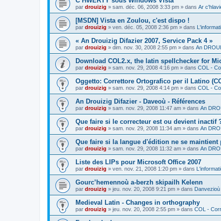
C’HWERTY sous Windows Vista
par
drouizig
»
sam. déc. 06, 2008 3:33 pm
» dans
Ar c'hla
[MSDN] Vista en Zoulou, c'est dispo !
par
drouizig
»
ven. déc. 05, 2008 2:36 pm
» dans
L'informat
« An Drouizig Difazier 2007, Service Pack 4 »
par
drouizig
»
dim. nov. 30, 2008 2:55 pm
» dans
An DROUIZ
Download COL2.x, the latin spellchecker for Mic
par
drouizig
»
sam. nov. 29, 2008 4:16 pm
» dans
COL - Cor
Oggetto: Correttore Ortografico per il Latino (C
par
drouizig
»
sam. nov. 29, 2008 4:14 pm
» dans
COL - Cor
An Drouizig Difazier - Daveoù - Références
par
drouizig
»
sam. nov. 29, 2008 11:47 am
» dans
An DROU
Que faire si le correcteur est ou devient inactif 
par
drouizig
»
sam. nov. 29, 2008 11:34 am
» dans
An DROU
Que faire si la langue d'édition ne se maintient
par
drouizig
»
sam. nov. 29, 2008 11:32 am
» dans
An DROU
Liste des LIPs pour Microsoft Office 2007
par
drouizig
»
ven. nov. 21, 2008 1:20 pm
» dans
L'informat
Gourc’hemennoù a-berzh skipailh Kelenn
par
drouizig
»
jeu. nov. 20, 2008 9:21 pm
» dans
Danvezioù 
Medieval Latin - Changes in orthography
par
drouizig
»
jeu. nov. 20, 2008 2:55 pm
» dans
COL - Corr