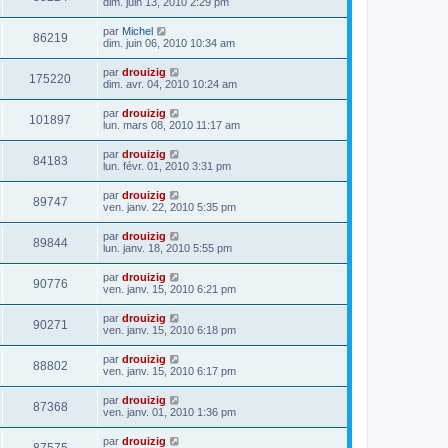
dim. juin 13, 2010 2:29 pm
par
Michel
86219
dim. juin 06, 2010 10:34 am
par
drouizig
175220
dim. avr. 04, 2010 10:24 am
par
drouizig
101897
lun. mars 08, 2010 11:17 am
par
drouizig
84183
lun. févr. 01, 2010 3:31 pm
par
drouizig
89747
ven. janv. 22, 2010 5:35 pm
par
drouizig
89844
lun. janv. 18, 2010 5:55 pm
par
drouizig
90776
ven. janv. 15, 2010 6:21 pm
par
drouizig
90271
ven. janv. 15, 2010 6:18 pm
par
drouizig
88802
ven. janv. 15, 2010 6:17 pm
par
drouizig
87368
ven. janv. 01, 2010 1:36 pm
par
drouizig