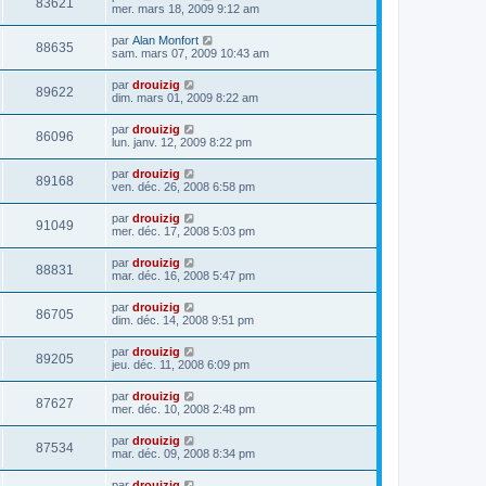
83621
mer. mars 18, 2009 9:12 am
par
Alan Monfort
88635
sam. mars 07, 2009 10:43 am
par
drouizig
89622
dim. mars 01, 2009 8:22 am
par
drouizig
86096
lun. janv. 12, 2009 8:22 pm
par
drouizig
89168
ven. déc. 26, 2008 6:58 pm
par
drouizig
91049
mer. déc. 17, 2008 5:03 pm
par
drouizig
88831
mar. déc. 16, 2008 5:47 pm
par
drouizig
86705
dim. déc. 14, 2008 9:51 pm
par
drouizig
89205
jeu. déc. 11, 2008 6:09 pm
par
drouizig
87627
mer. déc. 10, 2008 2:48 pm
par
drouizig
87534
mar. déc. 09, 2008 8:34 pm
par
drouizig