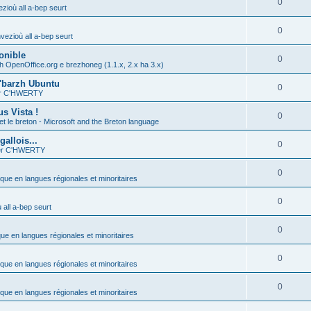
0
zioù all a-bep seurt
0
vezioù all a-bep seurt
onible
0
h OpenOffice.org e brezhoneg (1.1.x, 2.x ha 3.x)
'barzh Ubuntu
0
ier C'HWERTY
s Vista !
0
et le breton - Microsoft and the Breton language
allois...
0
ier C'HWERTY
0
ique en langues régionales et minoritaires
0
all a-bep seurt
0
que en langues régionales et minoritaires
0
ique en langues régionales et minoritaires
0
ique en langues régionales et minoritaires