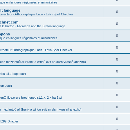
0
ique en langues régionales et minoritaires
ult language
0
rrecteur Orthographique Latin - Latin Spell Checker
technet.com
0
t le breton - Microsoft and the Breton language
Lapons
0
ique en langues régionales et minoritaires
0
recteur Orthographique Latin - Latin Spell Checker
0
gezh meziantoù all (frank a wirioù evit an darn vrasañ anezho)
0
où all a-bep seurt
0
bep seurt
0
enOffice.org e brezhoneg (1.1.x, 2.x ha 3.x)
0
h meziantoù all (frank a wirioù evit an darn vrasañ anezho)
0
ZIG Difazier