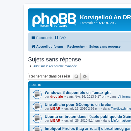
Korvigelloù An D
Foromoù KERZROUIZIG
Raccourcis
FAQ
Accueil du forum
Rechercher
Sujets sans réponse
Sujets sans réponse
Aller sur la recherche avancée
Rechercher
Recherche avancée
SUJETS
Windows 8 disponible en Tamazight
par
drouizig
»
sam. févr. 16, 2013 9:17 pm
» dans
L'informa
Une affiche pour GCompris en breton
par
bIBAR
»
lun. juil. 12, 2010 2:56 pm
» dans
Troidigezh mez
Ubuntu en breton dans l'école publique de Sain
par
bIBAR
»
lun. juin 28, 2010 8:14 pm
» dans
L'informatique
Implijout Firefox (hag ar re all) e brezhoneg ga