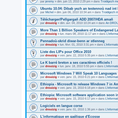
par
jeremy
»
dim. juin 13, 2010 2:29 pm
» dans
Troidigezh me
Ubuntu 10.04: Dibab yezh an testennoù nad int k
par
Michel
»
dim. juin 06, 2010 10:34 am
» dans
Troidigezh m
Télécharger/Pellgargañ ADD 2007/HDA amañ
par
drouizig
»
dim. avr. 04, 2010 10:24 am
» dans
An DROUI
More Than 1 Billion Speakers of Endangered L
par
drouizig
»
lun. mars 08, 2010 11:17 am
» dans
L'informa
Pennadoù-skrid diwar-benn ar stlenneg
par
drouizig
»
lun. févr. 01, 2010 3:31 pm
» dans
L'informati
Liste des LIPs pour Office 2010
par
drouizig
»
ven. janv. 22, 2010 5:35 pm
» dans
L'informat
Le K barré breton a ses caractères officiels !
par
drouizig
»
lun. janv. 18, 2010 5:55 pm
» dans
L'informat
Microsoft Windows 7 Will Speak 10 Languages 
par
drouizig
»
ven. janv. 15, 2010 6:21 pm
» dans
L'informat
Ethiopia - Microsoft to release Windows 7 in A
par
drouizig
»
ven. janv. 15, 2010 6:18 pm
» dans
L'informat
Ethiopia: Microsoft software application soon 
par
drouizig
»
ven. janv. 15, 2010 6:17 pm
» dans
L'informat
Logiciels en langue corse
par
drouizig
»
ven. janv. 01, 2010 1:36 pm
» dans
L'informat
L'informatique en gaélique d'Ecosse