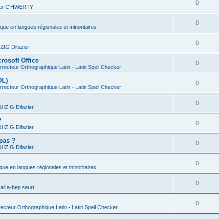
0
vier C'HWERTY
0
ique en langues régionales et minoritaires
0
IG Difazier
rosoft Office
0
recteur Orthographique Latin - Latin Spell Checker
OL)
0
recteur Orthographique Latin - Latin Spell Checker
0
IZIG Difazier
?
0
IZIG Difazier
 pas ?
0
IZIG Difazier
0
ique en langues régionales et minoritaires
0
all a-bep seurt
0
ecteur Orthographique Latin - Latin Spell Checker