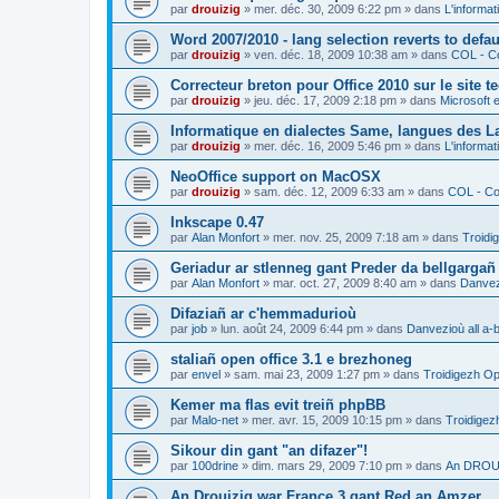
par
drouizig
»
mer. déc. 30, 2009 6:22 pm
» dans
L'informat
Word 2007/2010 - lang selection reverts to defa
par
drouizig
»
ven. déc. 18, 2009 10:38 am
» dans
COL - Co
Correcteur breton pour Office 2010 sur le site 
par
drouizig
»
jeu. déc. 17, 2009 2:18 pm
» dans
Microsoft e
Informatique en dialectes Same, langues des 
par
drouizig
»
mer. déc. 16, 2009 5:46 pm
» dans
L'informat
NeoOffice support on MacOSX
par
drouizig
»
sam. déc. 12, 2009 6:33 am
» dans
COL - Cor
Inkscape 0.47
par
Alan Monfort
»
mer. nov. 25, 2009 7:18 am
» dans
Troidi
Geriadur ar stlenneg gant Preder da bellgargañ
par
Alan Monfort
»
mar. oct. 27, 2009 8:40 am
» dans
Danvezi
Difaziañ ar c'hemmadurioù
par
job
»
lun. août 24, 2009 6:44 pm
» dans
Danvezioù all a-
staliañ open office 3.1 e brezhoneg
par
envel
»
sam. mai 23, 2009 1:27 pm
» dans
Troidigezh Op
Kemer ma flas evit treiñ phpBB
par
Malo-net
»
mer. avr. 15, 2009 10:15 pm
» dans
Troidigez
Sikour din gant "an difazer"!
par
100drine
»
dim. mars 29, 2009 7:10 pm
» dans
An DROUI
An Drouizig war France 3 gant Red an Amzer