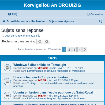
Korvigelloù An DROUIZIG
FAQ
Connexion
R
Accueil du forum
Rechercher
Sujets sans réponse
e
Sujets sans réponse
c
Aller sur la recherche avancée
h
Rechercher
Recherche avancée
e
1
2
3
4
Suivant
La recherche a retourné 197 résultats
r
c
Sujets
h
Windows 8 disponible en Tamazight
e
Dernier message par
drouizig
«
sam. févr. 16, 2013 9:17 pm
Publié dans
L'informatique en langues régionales et minoritaires
r
Une affiche pour GCompris en breton
Dernier message par
bIBAR
«
lun. juil. 12, 2010 2:56 pm
Publié dans
Troidigezh meziantoù all (frank a wirioù evit an darn vrasañ
anezho)
Ubuntu en breton dans l'école publique de Saint-Rvoal
Dernier message par
bIBAR
«
lun. juin 28, 2010 8:14 pm
Publié dans
L'informatique en langues régionales et minoritaires
Implijout Firefox (hag ar re all) e brezhoneg gant Linux ?