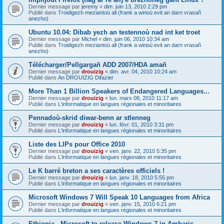
Dernier message par
jeremy
«
dim. juin 13, 2010 2:29 pm
Publié dans
Troidigezh meziantoù all (frank a wirioù evit an darn vrasañ
anezho)
Ubuntu 10.04: Dibab yezh an testennoù nad int ket troet
Dernier message par
Michel
«
dim. juin 06, 2010 10:34 am
Publié dans
Troidigezh meziantoù all (frank a wirioù evit an darn vrasañ
anezho)
Télécharger/Pellgargañ ADD 2007/HDA amañ
Dernier message par
drouizig
«
dim. avr. 04, 2010 10:24 am
Publié dans
An DROUIZIG Difazier
More Than 1 Billion Speakers of Endangered Languages...
Dernier message par
drouizig
«
lun. mars 08, 2010 11:17 am
Publié dans
L'informatique en langues régionales et minoritaires
Pennadoù-skrid diwar-benn ar stlenneg
Dernier message par
drouizig
«
lun. févr. 01, 2010 3:31 pm
Publié dans
L'informatique en langues régionales et minoritaires
Liste des LIPs pour Office 2010
Dernier message par
drouizig
«
ven. janv. 22, 2010 5:35 pm
Publié dans
L'informatique en langues régionales et minoritaires
Le K barré breton a ses caractères officiels !
Dernier message par
drouizig
«
lun. janv. 18, 2010 5:55 pm
Publié dans
L'informatique en langues régionales et minoritaires
Microsoft Windows 7 Will Speak 10 Languages from Africa
Dernier message par
drouizig
«
ven. janv. 15, 2010 6:21 pm
Publié dans
L'informatique en langues régionales et minoritaires
Ethiopia - Microsoft to release Windows 7 in Amharic