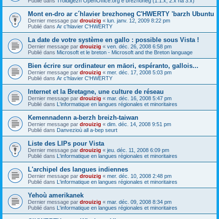
Publié dans
Troidigezh OpenOffice.org e brezhoneg (1.1.x, 2.x ha 3.x)
Mont en-dro ar c´hlavier brezhoneg C'HWERTY 'barzh Ubuntu
Dernier message par
drouizig
«
lun. janv. 12, 2009 8:22 pm
Publié dans
Ar c'hlavier C'HWERTY
La date de votre système en gallo : possible sous Vista !
Dernier message par
drouizig
«
ven. déc. 26, 2008 6:58 pm
Publié dans
Microsoft et le breton - Microsoft and the Breton language
Bien écrire sur ordinateur en māori, espéranto, gallois...
Dernier message par
drouizig
«
mer. déc. 17, 2008 5:03 pm
Publié dans
Ar c'hlavier C'HWERTY
Internet et la Bretagne, une culture de réseau
Dernier message par
drouizig
«
mar. déc. 16, 2008 5:47 pm
Publié dans
L'informatique en langues régionales et minoritaires
Kemennadenn a-berzh breizh-taiwan
Dernier message par
drouizig
«
dim. déc. 14, 2008 9:51 pm
Publié dans
Danvezioù all a-bep seurt
Liste des LIPs pour Vista
Dernier message par
drouizig
«
jeu. déc. 11, 2008 6:09 pm
Publié dans
L'informatique en langues régionales et minoritaires
L'archipel des langues indiennes
Dernier message par
drouizig
«
mer. déc. 10, 2008 2:48 pm
Publié dans
L'informatique en langues régionales et minoritaires
Yehoù amerikanek
Dernier message par
drouizig
«
mar. déc. 09, 2008 8:34 pm
Publié dans
L'informatique en langues régionales et minoritaires