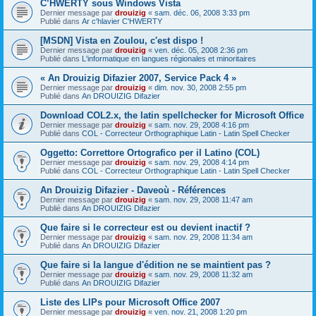
C’HWERTY sous Windows Vista
Dernier message par
drouizig
«
sam. déc. 06, 2008 3:33 pm
Publié dans
Ar c'hlavier C'HWERTY
[MSDN] Vista en Zoulou, c'est dispo !
Dernier message par
drouizig
«
ven. déc. 05, 2008 2:36 pm
Publié dans
L'informatique en langues régionales et minoritaires
« An Drouizig Difazier 2007, Service Pack 4 »
Dernier message par
drouizig
«
dim. nov. 30, 2008 2:55 pm
Publié dans
An DROUIZIG Difazier
Download COL2.x, the latin spellchecker for Microsoft Office
Dernier message par
drouizig
«
sam. nov. 29, 2008 4:16 pm
Publié dans
COL - Correcteur Orthographique Latin - Latin Spell Checker
Oggetto: Correttore Ortografico per il Latino (COL)
Dernier message par
drouizig
«
sam. nov. 29, 2008 4:14 pm
Publié dans
COL - Correcteur Orthographique Latin - Latin Spell Checker
An Drouizig Difazier - Daveoù - Références
Dernier message par
drouizig
«
sam. nov. 29, 2008 11:47 am
Publié dans
An DROUIZIG Difazier
Que faire si le correcteur est ou devient inactif ?
Dernier message par
drouizig
«
sam. nov. 29, 2008 11:34 am
Publié dans
An DROUIZIG Difazier
Que faire si la langue d'édition ne se maintient pas ?
Dernier message par
drouizig
«
sam. nov. 29, 2008 11:32 am
Publié dans
An DROUIZIG Difazier
Liste des LIPs pour Microsoft Office 2007
Dernier message par
drouizig
«
ven. nov. 21, 2008 1:20 pm