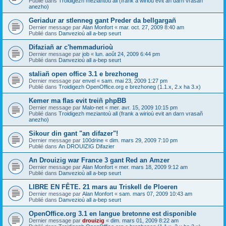
Publié dans
Troidigezh meziantoù all (frank a wirioù evit an darn vrasañ
anezho)
Geriadur ar stlenneg gant Preder da bellgargañ
Dernier message par
Alan Monfort
«
mar. oct. 27, 2009 8:40 am
Publié dans
Danvezioù all a-bep seurt
Difaziañ ar c'hemmadurioù
Dernier message par
job
«
lun. août 24, 2009 6:44 pm
Publié dans
Danvezioù all a-bep seurt
staliañ open office 3.1 e brezhoneg
Dernier message par
envel
«
sam. mai 23, 2009 1:27 pm
Publié dans
Troidigezh OpenOffice.org e brezhoneg (1.1.x, 2.x ha 3.x)
Kemer ma flas evit treiñ phpBB
Dernier message par
Malo-net
«
mer. avr. 15, 2009 10:15 pm
Publié dans
Troidigezh meziantoù all (frank a wirioù evit an darn vrasañ
anezho)
Sikour din gant "an difazer"!
Dernier message par
100drine
«
dim. mars 29, 2009 7:10 pm
Publié dans
An DROUIZIG Difazier
An Drouizig war France 3 gant Red an Amzer
Dernier message par
Alan Monfort
«
mer. mars 18, 2009 9:12 am
Publié dans
Danvezioù all a-bep seurt
LIBRE EN FÊTE. 21 mars au Triskell de Ploeren
Dernier message par
Alan Monfort
«
sam. mars 07, 2009 10:43 am
Publié dans
Danvezioù all a-bep seurt
OpenOffice.org 3.1 en langue bretonne est disponible
Dernier message par
drouizig
«
dim. mars 01, 2009 8:22 am