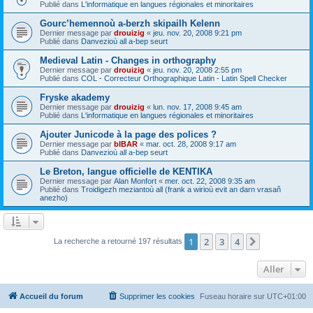
Publié dans
L'informatique en langues régionales et minoritaires
Gourc’hemennoù a-berzh skipailh Kelenn
Dernier message par
drouizig
«
jeu. nov. 20, 2008 9:21 pm
Publié dans
Danvezioù all a-bep seurt
Medieval Latin - Changes in orthography
Dernier message par
drouizig
«
jeu. nov. 20, 2008 2:55 pm
Publié dans
COL - Correcteur Orthographique Latin - Latin Spell Checker
Fryske akademy
Dernier message par
drouizig
«
lun. nov. 17, 2008 9:45 am
Publié dans
L'informatique en langues régionales et minoritaires
Ajouter Junicode à la page des polices ?
Dernier message par
bIBAR
«
mar. oct. 28, 2008 9:17 am
Publié dans
Danvezioù all a-bep seurt
Le Breton, langue officielle de KENTIKA
Dernier message par
Alan Monfort
«
mer. oct. 22, 2008 9:35 am
Publié dans
Troidigezh meziantoù all (frank a wirioù evit an darn vrasañ
anezho)
1
2
3
4
Suivant
La recherche a retourné 197 résultats
Aller
Accueil du forum
Supprimer les cookies
Fuseau horaire sur
UTC+01:00