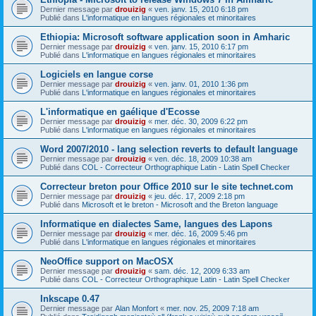
Dernier message par
drouizig
«
ven. janv. 15, 2010 6:18 pm
Publié dans
L'informatique en langues régionales et minoritaires
Ethiopia: Microsoft software application soon in Amharic
Dernier message par
drouizig
«
ven. janv. 15, 2010 6:17 pm
Publié dans
L'informatique en langues régionales et minoritaires
Logiciels en langue corse
Dernier message par
drouizig
«
ven. janv. 01, 2010 1:36 pm
Publié dans
L'informatique en langues régionales et minoritaires
L'informatique en gaélique d'Ecosse
Dernier message par
drouizig
«
mer. déc. 30, 2009 6:22 pm
Publié dans
L'informatique en langues régionales et minoritaires
Word 2007/2010 - lang selection reverts to default language
Dernier message par
drouizig
«
ven. déc. 18, 2009 10:38 am
Publié dans
COL - Correcteur Orthographique Latin - Latin Spell Checker
Correcteur breton pour Office 2010 sur le site technet.com
Dernier message par
drouizig
«
jeu. déc. 17, 2009 2:18 pm
Publié dans
Microsoft et le breton - Microsoft and the Breton language
Informatique en dialectes Same, langues des Lapons
Dernier message par
drouizig
«
mer. déc. 16, 2009 5:46 pm
Publié dans
L'informatique en langues régionales et minoritaires
NeoOffice support on MacOSX
Dernier message par
drouizig
«
sam. déc. 12, 2009 6:33 am
Publié dans
COL - Correcteur Orthographique Latin - Latin Spell Checker
Inkscape 0.47
Dernier message par
Alan Monfort
«
mer. nov. 25, 2009 7:18 am