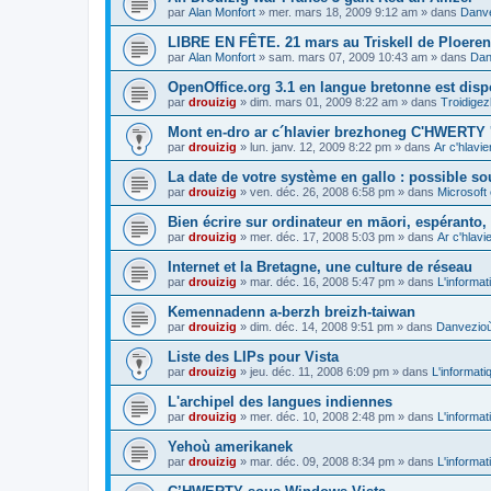
par
Alan Monfort
»
mer. mars 18, 2009 9:12 am
» dans
Danve
LIBRE EN FÊTE. 21 mars au Triskell de Ploeren
par
Alan Monfort
»
sam. mars 07, 2009 10:43 am
» dans
Dan
OpenOffice.org 3.1 en langue bretonne est disp
par
drouizig
»
dim. mars 01, 2009 8:22 am
» dans
Troidigez
Mont en-dro ar c´hlavier brezhoneg C'HWERTY 
par
drouizig
»
lun. janv. 12, 2009 8:22 pm
» dans
Ar c'hlav
La date de votre système en gallo : possible sou
par
drouizig
»
ven. déc. 26, 2008 6:58 pm
» dans
Microsoft 
Bien écrire sur ordinateur en māori, espéranto, g
par
drouizig
»
mer. déc. 17, 2008 5:03 pm
» dans
Ar c'hlav
Internet et la Bretagne, une culture de réseau
par
drouizig
»
mar. déc. 16, 2008 5:47 pm
» dans
L'informat
Kemennadenn a-berzh breizh-taiwan
par
drouizig
»
dim. déc. 14, 2008 9:51 pm
» dans
Danvezioù 
Liste des LIPs pour Vista
par
drouizig
»
jeu. déc. 11, 2008 6:09 pm
» dans
L'informati
L'archipel des langues indiennes
par
drouizig
»
mer. déc. 10, 2008 2:48 pm
» dans
L'informat
Yehoù amerikanek
par
drouizig
»
mar. déc. 09, 2008 8:34 pm
» dans
L'informat