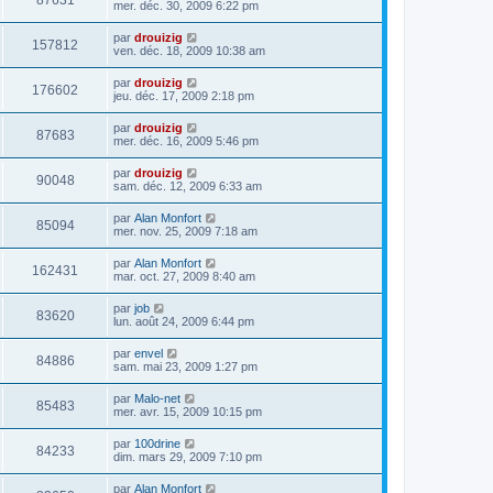
87631
mer. déc. 30, 2009 6:22 pm
par
drouizig
157812
ven. déc. 18, 2009 10:38 am
par
drouizig
176602
jeu. déc. 17, 2009 2:18 pm
par
drouizig
87683
mer. déc. 16, 2009 5:46 pm
par
drouizig
90048
sam. déc. 12, 2009 6:33 am
par
Alan Monfort
85094
mer. nov. 25, 2009 7:18 am
par
Alan Monfort
162431
mar. oct. 27, 2009 8:40 am
par
job
83620
lun. août 24, 2009 6:44 pm
par
envel
84886
sam. mai 23, 2009 1:27 pm
par
Malo-net
85483
mer. avr. 15, 2009 10:15 pm
par
100drine
84233
dim. mars 29, 2009 7:10 pm
par
Alan Monfort