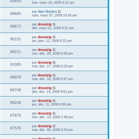
83650
mer. mars 18, 2009 9:12 am
par
Alan Monfort
88685
sam. mars 07, 2009 10:43 am
par
drouizig
89672
dim. mars 01, 2009 8:22 am
par
drouizig
86151
lun. janv. 12, 2009 8:22 pm
par
drouizig
89211
ven. déc. 26, 2008 6:58 pm
par
drouizig
91095
mer. déc. 17, 2008 5:03 pm
par
drouizig
88878
mar. déc. 16, 2008 5:47 pm
par
drouizig
86748
dim. déc. 14, 2008 9:51 pm
par
drouizig
89249
jeu. déc. 11, 2008 6:09 pm
par
drouizig
87675
mer. déc. 10, 2008 2:48 pm
par
drouizig
87576
mar. déc. 09, 2008 8:34 pm
par
drouizig