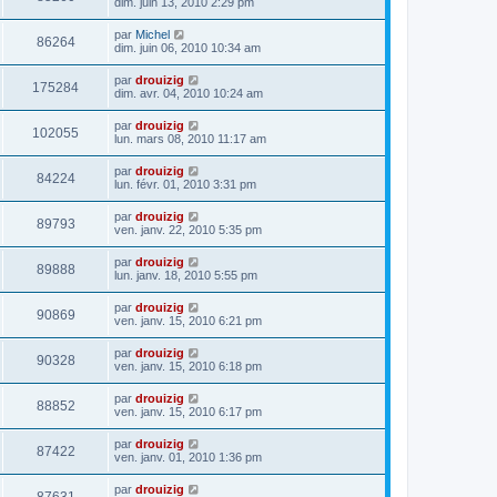
dim. juin 13, 2010 2:29 pm
par
Michel
86264
dim. juin 06, 2010 10:34 am
par
drouizig
175284
dim. avr. 04, 2010 10:24 am
par
drouizig
102055
lun. mars 08, 2010 11:17 am
par
drouizig
84224
lun. févr. 01, 2010 3:31 pm
par
drouizig
89793
ven. janv. 22, 2010 5:35 pm
par
drouizig
89888
lun. janv. 18, 2010 5:55 pm
par
drouizig
90869
ven. janv. 15, 2010 6:21 pm
par
drouizig
90328
ven. janv. 15, 2010 6:18 pm
par
drouizig
88852
ven. janv. 15, 2010 6:17 pm
par
drouizig
87422
ven. janv. 01, 2010 1:36 pm
par
drouizig