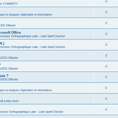
0
vier C'HWERTY
0
ique en langues régionales et minoritaires
0
IG Difazier
rosoft Office
0
recteur Orthographique Latin - Latin Spell Checker
OL)
0
recteur Orthographique Latin - Latin Spell Checker
0
IZIG Difazier
?
0
IZIG Difazier
 pas ?
0
IZIG Difazier
0
ique en langues régionales et minoritaires
0
all a-bep seurt
0
ecteur Orthographique Latin - Latin Spell Checker