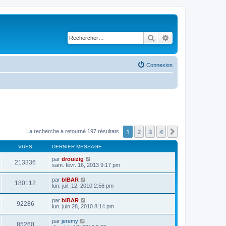
Rechercher
Recherche avancé
Connexion
1
2
3
4
Suivant
La recherche a retourné 197 résultats
VUES
DERNIER MESSAGE
par
drouizig
213336
sam. févr. 16, 2013 9:17 pm
par
bIBAR
180112
lun. juil. 12, 2010 2:56 pm
par
bIBAR
92286
lun. juin 28, 2010 8:14 pm
par
jeremy
85260