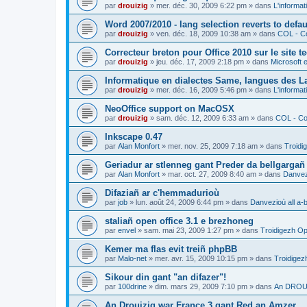
par
drouizig
»
mer. déc. 30, 2009 6:22 pm
» dans
L'informat
Word 2007/2010 - lang selection reverts to defa
par
drouizig
»
ven. déc. 18, 2009 10:38 am
» dans
COL - Co
Correcteur breton pour Office 2010 sur le site 
par
drouizig
»
jeu. déc. 17, 2009 2:18 pm
» dans
Microsoft e
Informatique en dialectes Same, langues des 
par
drouizig
»
mer. déc. 16, 2009 5:46 pm
» dans
L'informat
NeoOffice support on MacOSX
par
drouizig
»
sam. déc. 12, 2009 6:33 am
» dans
COL - Cor
Inkscape 0.47
par
Alan Monfort
»
mer. nov. 25, 2009 7:18 am
» dans
Troidi
Geriadur ar stlenneg gant Preder da bellgargañ
par
Alan Monfort
»
mar. oct. 27, 2009 8:40 am
» dans
Danvezi
Difaziañ ar c'hemmadurioù
par
job
»
lun. août 24, 2009 6:44 pm
» dans
Danvezioù all a-
staliañ open office 3.1 e brezhoneg
par
envel
»
sam. mai 23, 2009 1:27 pm
» dans
Troidigezh Op
Kemer ma flas evit treiñ phpBB
par
Malo-net
»
mer. avr. 15, 2009 10:15 pm
» dans
Troidigez
Sikour din gant "an difazer"!
par
100drine
»
dim. mars 29, 2009 7:10 pm
» dans
An DROUI
An Drouizig war France 3 gant Red an Amzer