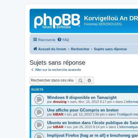
Korvigelloù An D
Foromoù KERZROUIZIG
Raccourcis
FAQ
Accueil du forum
Rechercher
Sujets sans réponse
Sujets sans réponse
Aller sur la recherche avancée
Rechercher
Recherche avancée
SUJETS
Windows 8 disponible en Tamazight
par
drouizig
»
sam. févr. 16, 2013 9:17 pm
» dans
L'informa
Une affiche pour GCompris en breton
par
bIBAR
»
lun. juil. 12, 2010 2:56 pm
» dans
Troidigezh mez
Ubuntu en breton dans l'école publique de Sain
par
bIBAR
»
lun. juin 28, 2010 8:14 pm
» dans
L'informatique
Implijout Firefox (hag ar re all) e brezhoneg ga