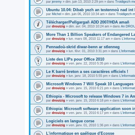
par
jeremy
»
dim. juin 13, 2010 2:29 pm
» dans
Troidigezh me
Ubuntu 10.04: Dibab yezh an testennoù nad int k
par
Michel
»
dim. juin 06, 2010 10:34 am
» dans
Troidigezh m
Télécharger/Pellgargañ ADD 2007/HDA amañ
par
drouizig
»
dim. avr. 04, 2010 10:24 am
» dans
An DROUI
More Than 1 Billion Speakers of Endangered L
par
drouizig
»
lun. mars 08, 2010 11:17 am
» dans
L'informa
Pennadoù-skrid diwar-benn ar stlenneg
par
drouizig
»
lun. févr. 01, 2010 3:31 pm
» dans
L'informati
Liste des LIPs pour Office 2010
par
drouizig
»
ven. janv. 22, 2010 5:35 pm
» dans
L'informat
Le K barré breton a ses caractères officiels !
par
drouizig
»
lun. janv. 18, 2010 5:55 pm
» dans
L'informat
Microsoft Windows 7 Will Speak 10 Languages 
par
drouizig
»
ven. janv. 15, 2010 6:21 pm
» dans
L'informat
Ethiopia - Microsoft to release Windows 7 in A
par
drouizig
»
ven. janv. 15, 2010 6:18 pm
» dans
L'informat
Ethiopia: Microsoft software application soon 
par
drouizig
»
ven. janv. 15, 2010 6:17 pm
» dans
L'informat
Logiciels en langue corse
par
drouizig
»
ven. janv. 01, 2010 1:36 pm
» dans
L'informat
L'informatique en gaélique d'Ecosse