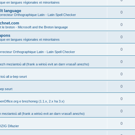
0
ique en langues régionales et minoritaires
ult language
0
rrecteur Orthographique Latin - Latin Spell Checker
technet.com
0
t le breton - Microsoft and the Breton language
Lapons
0
ique en langues régionales et minoritaires
0
recteur Orthographique Latin - Latin Spell Checker
0
gezh meziantoù all (frank a wirioù evit an darn vrasañ anezho)
0
où all a-bep seurt
0
bep seurt
0
enOffice.org e brezhoneg (1.1.x, 2.x ha 3.x)
0
h meziantoù all (frank a wirioù evit an darn vrasañ anezho)
0
ZIG Difazier