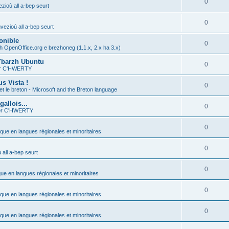
0
zioù all a-bep seurt
0
vezioù all a-bep seurt
onible
0
h OpenOffice.org e brezhoneg (1.1.x, 2.x ha 3.x)
'barzh Ubuntu
0
ier C'HWERTY
s Vista !
0
et le breton - Microsoft and the Breton language
allois...
0
ier C'HWERTY
0
ique en langues régionales et minoritaires
0
all a-bep seurt
0
que en langues régionales et minoritaires
0
ique en langues régionales et minoritaires
0
ique en langues régionales et minoritaires