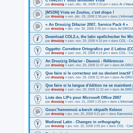
C’HWERTY sous Windows Vista
par
drouizig
»
sam. déc. 06, 2008 3:33 pm
» dans
Ar c'hla
[MSDN] Vista en Zoulou, c'est dispo !
par
drouizig
»
ven. déc. 05, 2008 2:36 pm
» dans
L'informat
« An Drouizig Difazier 2007, Service Pack 4 »
par
drouizig
»
dim. nov. 30, 2008 2:55 pm
» dans
An DROUIZ
Download COL2.x, the latin spellchecker for Mic
par
drouizig
»
sam. nov. 29, 2008 4:16 pm
» dans
COL - Cor
Oggetto: Correttore Ortografico per il Latino (C
par
drouizig
»
sam. nov. 29, 2008 4:14 pm
» dans
COL - Cor
An Drouizig Difazier - Daveoù - Références
par
drouizig
»
sam. nov. 29, 2008 11:47 am
» dans
An DROU
Que faire si le correcteur est ou devient inactif 
par
drouizig
»
sam. nov. 29, 2008 11:34 am
» dans
An DROU
Que faire si la langue d'édition ne se maintient
par
drouizig
»
sam. nov. 29, 2008 11:32 am
» dans
An DROU
Liste des LIPs pour Microsoft Office 2007
par
drouizig
»
ven. nov. 21, 2008 1:20 pm
» dans
L'informat
Gourc’hemennoù a-berzh skipailh Kelenn
par
drouizig
»
jeu. nov. 20, 2008 9:21 pm
» dans
Danvezioù 
Medieval Latin - Changes in orthography
par
drouizig
»
jeu. nov. 20, 2008 2:55 pm
» dans
COL - Corr