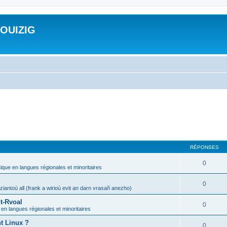
ROUIZIG
RÉPONSES
0
tique en langues régionales et minoritaires
0
iantoù all (frank a wirioù evit an darn vrasañ anezho)
t-Rvoal
0
 en langues régionales et minoritaires
nt Linux ?
0