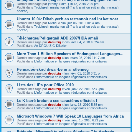
Dernier message par
jeremy
«
dim. juin 13, 2010 2:29 pm
Publié dans
Troidigezh meziantoù all (frank a wirioù evit an darn vrasañ
anezho)
Ubuntu 10.04: Dibab yezh an testennoù nad int ket troet
Dernier message par
Michel
«
dim. juin 06, 2010 10:34 am
Publié dans
Troidigezh meziantoù all (frank a wirioù evit an darn vrasañ
anezho)
Télécharger/Pellgargañ ADD 2007/HDA amañ
Dernier message par
drouizig
«
dim. avr. 04, 2010 10:24 am
Publié dans
An DROUIZIG Difazier
More Than 1 Billion Speakers of Endangered Languages...
Dernier message par
drouizig
«
lun. mars 08, 2010 11:17 am
Publié dans
L'informatique en langues régionales et minoritaires
Pennadoù-skrid diwar-benn ar stlenneg
Dernier message par
drouizig
«
lun. févr. 01, 2010 3:31 pm
Publié dans
L'informatique en langues régionales et minoritaires
Liste des LIPs pour Office 2010
Dernier message par
drouizig
«
ven. janv. 22, 2010 5:35 pm
Publié dans
L'informatique en langues régionales et minoritaires
Le K barré breton a ses caractères officiels !
Dernier message par
drouizig
«
lun. janv. 18, 2010 5:55 pm
Publié dans
L'informatique en langues régionales et minoritaires
Microsoft Windows 7 Will Speak 10 Languages from Africa
Dernier message par
drouizig
«
ven. janv. 15, 2010 6:21 pm
Publié dans
L'informatique en langues régionales et minoritaires
Ethiopia - Microsoft to release Windows 7 in Amharic