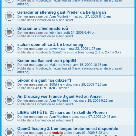
Publié dans
Troidigezh meziantoù all (frank a wirioù evit an darn vrasañ
anezho)
Geriadur ar stlenneg gant Preder da bellgargañ
Dernier message par
Alan Monfort
«
mar. oct. 27, 2009 8:40 am
Publié dans
Danvezioù all a-bep seurt
Difaziañ ar c'hemmadurioù
Dernier message par
job
«
lun. août 24, 2009 6:44 pm
Publié dans
Danvezioù all a-bep seurt
staliañ open office 3.1 e brezhoneg
Dernier message par
envel
«
sam. mai 23, 2009 1:27 pm
Publié dans
Troidigezh OpenOffice.org e brezhoneg (1.1.x, 2.x ha 3.x)
Kemer ma flas evit treiñ phpBB
Dernier message par
Malo-net
«
mer. avr. 15, 2009 10:15 pm
Publié dans
Troidigezh meziantoù all (frank a wirioù evit an darn vrasañ
anezho)
Sikour din gant "an difazer"!
Dernier message par
100drine
«
dim. mars 29, 2009 7:10 pm
Publié dans
An DROUIZIG Difazier
An Drouizig war France 3 gant Red an Amzer
Dernier message par
Alan Monfort
«
mer. mars 18, 2009 9:12 am
Publié dans
Danvezioù all a-bep seurt
LIBRE EN FÊTE. 21 mars au Triskell de Ploeren
Dernier message par
Alan Monfort
«
sam. mars 07, 2009 10:43 am
Publié dans
Danvezioù all a-bep seurt
OpenOffice.org 3.1 en langue bretonne est disponible
Dernier message par
drouizig
«
dim. mars 01, 2009 8:22 am