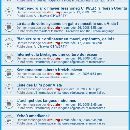
Publié dans
Troidigezh OpenOffice.org e brezhoneg (1.1.x, 2.x ha 3.x)
Mont en-dro ar c´hlavier brezhoneg C'HWERTY 'barzh Ubuntu
Dernier message par
drouizig
«
lun. janv. 12, 2009 8:22 pm
Publié dans
Ar c'hlavier C'HWERTY
La date de votre système en gallo : possible sous Vista !
Dernier message par
drouizig
«
ven. déc. 26, 2008 6:58 pm
Publié dans
Microsoft et le breton - Microsoft and the Breton language
Bien écrire sur ordinateur en māori, espéranto, gallois...
Dernier message par
drouizig
«
mer. déc. 17, 2008 5:03 pm
Publié dans
Ar c'hlavier C'HWERTY
Internet et la Bretagne, une culture de réseau
Dernier message par
drouizig
«
mar. déc. 16, 2008 5:47 pm
Publié dans
L'informatique en langues régionales et minoritaires
Kemennadenn a-berzh breizh-taiwan
Dernier message par
drouizig
«
dim. déc. 14, 2008 9:51 pm
Publié dans
Danvezioù all a-bep seurt
Liste des LIPs pour Vista
Dernier message par
drouizig
«
jeu. déc. 11, 2008 6:09 pm
Publié dans
L'informatique en langues régionales et minoritaires
L'archipel des langues indiennes
Dernier message par
drouizig
«
mer. déc. 10, 2008 2:48 pm
Publié dans
L'informatique en langues régionales et minoritaires
Yehoù amerikanek
Dernier message par
drouizig
«
mar. déc. 09, 2008 8:34 pm
Publié dans
L'informatique en langues régionales et minoritaires