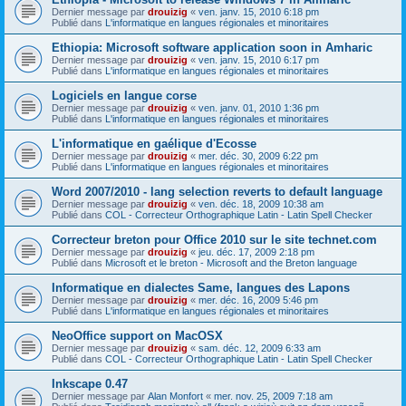
Dernier message par
drouizig
«
ven. janv. 15, 2010 6:18 pm
Publié dans
L'informatique en langues régionales et minoritaires
Ethiopia: Microsoft software application soon in Amharic
Dernier message par
drouizig
«
ven. janv. 15, 2010 6:17 pm
Publié dans
L'informatique en langues régionales et minoritaires
Logiciels en langue corse
Dernier message par
drouizig
«
ven. janv. 01, 2010 1:36 pm
Publié dans
L'informatique en langues régionales et minoritaires
L'informatique en gaélique d'Ecosse
Dernier message par
drouizig
«
mer. déc. 30, 2009 6:22 pm
Publié dans
L'informatique en langues régionales et minoritaires
Word 2007/2010 - lang selection reverts to default language
Dernier message par
drouizig
«
ven. déc. 18, 2009 10:38 am
Publié dans
COL - Correcteur Orthographique Latin - Latin Spell Checker
Correcteur breton pour Office 2010 sur le site technet.com
Dernier message par
drouizig
«
jeu. déc. 17, 2009 2:18 pm
Publié dans
Microsoft et le breton - Microsoft and the Breton language
Informatique en dialectes Same, langues des Lapons
Dernier message par
drouizig
«
mer. déc. 16, 2009 5:46 pm
Publié dans
L'informatique en langues régionales et minoritaires
NeoOffice support on MacOSX
Dernier message par
drouizig
«
sam. déc. 12, 2009 6:33 am
Publié dans
COL - Correcteur Orthographique Latin - Latin Spell Checker
Inkscape 0.47
Dernier message par
Alan Monfort
«
mer. nov. 25, 2009 7:18 am