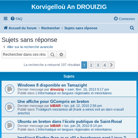
Korvigelloù An DROUIZIG
FAQ
Connexion
R
Accueil du forum
Rechercher
Sujets sans réponse
e
Sujets sans réponse
c
Aller sur la recherche avancée
h
Rechercher
Recherche avancée
e
1
2
3
4
Suivant
La recherche a retourné 197 résultats
r
c
Sujets
h
Windows 8 disponible en Tamazight
e
Dernier message par
drouizig
«
sam. févr. 16, 2013 9:17 pm
Publié dans
L'informatique en langues régionales et minoritaires
r
Une affiche pour GCompris en breton
Dernier message par
bIBAR
«
lun. juil. 12, 2010 2:56 pm
Publié dans
Troidigezh meziantoù all (frank a wirioù evit an darn vrasañ
anezho)
Ubuntu en breton dans l'école publique de Saint-Rvoal
Dernier message par
bIBAR
«
lun. juin 28, 2010 8:14 pm
Publié dans
L'informatique en langues régionales et minoritaires
Implijout Firefox (hag ar re all) e brezhoneg gant Linux ?