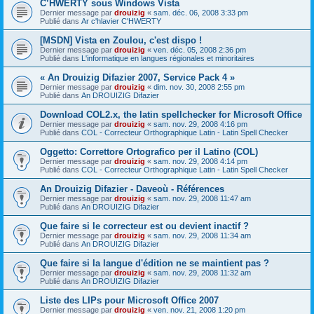
C’HWERTY sous Windows Vista
Dernier message par
drouizig
«
sam. déc. 06, 2008 3:33 pm
Publié dans
Ar c'hlavier C'HWERTY
[MSDN] Vista en Zoulou, c'est dispo !
Dernier message par
drouizig
«
ven. déc. 05, 2008 2:36 pm
Publié dans
L'informatique en langues régionales et minoritaires
« An Drouizig Difazier 2007, Service Pack 4 »
Dernier message par
drouizig
«
dim. nov. 30, 2008 2:55 pm
Publié dans
An DROUIZIG Difazier
Download COL2.x, the latin spellchecker for Microsoft Office
Dernier message par
drouizig
«
sam. nov. 29, 2008 4:16 pm
Publié dans
COL - Correcteur Orthographique Latin - Latin Spell Checker
Oggetto: Correttore Ortografico per il Latino (COL)
Dernier message par
drouizig
«
sam. nov. 29, 2008 4:14 pm
Publié dans
COL - Correcteur Orthographique Latin - Latin Spell Checker
An Drouizig Difazier - Daveoù - Références
Dernier message par
drouizig
«
sam. nov. 29, 2008 11:47 am
Publié dans
An DROUIZIG Difazier
Que faire si le correcteur est ou devient inactif ?
Dernier message par
drouizig
«
sam. nov. 29, 2008 11:34 am
Publié dans
An DROUIZIG Difazier
Que faire si la langue d'édition ne se maintient pas ?
Dernier message par
drouizig
«
sam. nov. 29, 2008 11:32 am
Publié dans
An DROUIZIG Difazier
Liste des LIPs pour Microsoft Office 2007
Dernier message par
drouizig
«
ven. nov. 21, 2008 1:20 pm