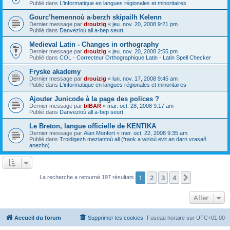
Publié dans
L'informatique en langues régionales et minoritaires
Gourc’hemennoù a-berzh skipailh Kelenn
Dernier message par
drouizig
«
jeu. nov. 20, 2008 9:21 pm
Publié dans
Danvezioù all a-bep seurt
Medieval Latin - Changes in orthography
Dernier message par
drouizig
«
jeu. nov. 20, 2008 2:55 pm
Publié dans
COL - Correcteur Orthographique Latin - Latin Spell Checker
Fryske akademy
Dernier message par
drouizig
«
lun. nov. 17, 2008 9:45 am
Publié dans
L'informatique en langues régionales et minoritaires
Ajouter Junicode à la page des polices ?
Dernier message par
bIBAR
«
mar. oct. 28, 2008 9:17 am
Publié dans
Danvezioù all a-bep seurt
Le Breton, langue officielle de KENTIKA
Dernier message par
Alan Monfort
«
mer. oct. 22, 2008 9:35 am
Publié dans
Troidigezh meziantoù all (frank a wirioù evit an darn vrasañ
anezho)
1
2
3
4
Suivant
La recherche a retourné 197 résultats
Aller
Accueil du forum
Supprimer les cookies
Fuseau horaire sur
UTC+01:00