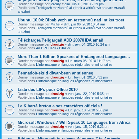
Dernier message par
jeremy
«
dim. juin 13, 2010 2:29 pm
Publié dans
Troidigezh meziantoù all (frank a wirioù evit an darn vrasañ
anezho)
Ubuntu 10.04: Dibab yezh an testennoù nad int ket troet
Dernier message par
Michel
«
dim. juin 06, 2010 10:34 am
Publié dans
Troidigezh meziantoù all (frank a wirioù evit an darn vrasañ
anezho)
Télécharger/Pellgargañ ADD 2007/HDA amañ
Dernier message par
drouizig
«
dim. avr. 04, 2010 10:24 am
Publié dans
An DROUIZIG Difazier
More Than 1 Billion Speakers of Endangered Languages...
Dernier message par
drouizig
«
lun. mars 08, 2010 11:17 am
Publié dans
L'informatique en langues régionales et minoritaires
Pennadoù-skrid diwar-benn ar stlenneg
Dernier message par
drouizig
«
lun. févr. 01, 2010 3:31 pm
Publié dans
L'informatique en langues régionales et minoritaires
Liste des LIPs pour Office 2010
Dernier message par
drouizig
«
ven. janv. 22, 2010 5:35 pm
Publié dans
L'informatique en langues régionales et minoritaires
Le K barré breton a ses caractères officiels !
Dernier message par
drouizig
«
lun. janv. 18, 2010 5:55 pm
Publié dans
L'informatique en langues régionales et minoritaires
Microsoft Windows 7 Will Speak 10 Languages from Africa
Dernier message par
drouizig
«
ven. janv. 15, 2010 6:21 pm
Publié dans
L'informatique en langues régionales et minoritaires
Ethiopia - Microsoft to release Windows 7 in Amharic