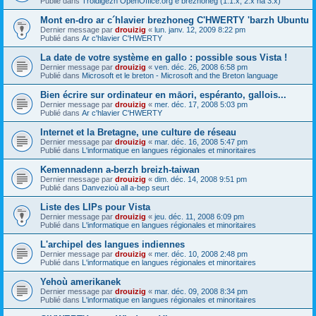
Publié dans
Troidigezh OpenOffice.org e brezhoneg (1.1.x, 2.x ha 3.x)
Mont en-dro ar c´hlavier brezhoneg C'HWERTY 'barzh Ubuntu
Dernier message par
drouizig
«
lun. janv. 12, 2009 8:22 pm
Publié dans
Ar c'hlavier C'HWERTY
La date de votre système en gallo : possible sous Vista !
Dernier message par
drouizig
«
ven. déc. 26, 2008 6:58 pm
Publié dans
Microsoft et le breton - Microsoft and the Breton language
Bien écrire sur ordinateur en māori, espéranto, gallois...
Dernier message par
drouizig
«
mer. déc. 17, 2008 5:03 pm
Publié dans
Ar c'hlavier C'HWERTY
Internet et la Bretagne, une culture de réseau
Dernier message par
drouizig
«
mar. déc. 16, 2008 5:47 pm
Publié dans
L'informatique en langues régionales et minoritaires
Kemennadenn a-berzh breizh-taiwan
Dernier message par
drouizig
«
dim. déc. 14, 2008 9:51 pm
Publié dans
Danvezioù all a-bep seurt
Liste des LIPs pour Vista
Dernier message par
drouizig
«
jeu. déc. 11, 2008 6:09 pm
Publié dans
L'informatique en langues régionales et minoritaires
L'archipel des langues indiennes
Dernier message par
drouizig
«
mer. déc. 10, 2008 2:48 pm
Publié dans
L'informatique en langues régionales et minoritaires
Yehoù amerikanek
Dernier message par
drouizig
«
mar. déc. 09, 2008 8:34 pm
Publié dans
L'informatique en langues régionales et minoritaires