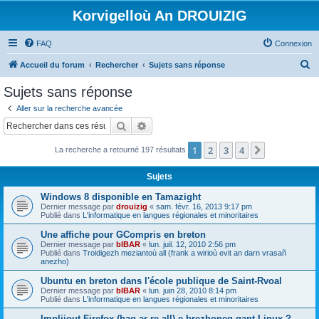
Korvigelloù An DROUIZIG
FAQ
Connexion
R
Accueil du forum
Rechercher
Sujets sans réponse
e
Sujets sans réponse
c
Aller sur la recherche avancée
h
Rechercher
Recherche avancée
e
1
2
3
4
Suivant
La recherche a retourné 197 résultats
r
c
Sujets
h
Windows 8 disponible en Tamazight
e
Dernier message par
drouizig
«
sam. févr. 16, 2013 9:17 pm
Publié dans
L'informatique en langues régionales et minoritaires
r
Une affiche pour GCompris en breton
Dernier message par
bIBAR
«
lun. juil. 12, 2010 2:56 pm
Publié dans
Troidigezh meziantoù all (frank a wirioù evit an darn vrasañ
anezho)
Ubuntu en breton dans l'école publique de Saint-Rvoal
Dernier message par
bIBAR
«
lun. juin 28, 2010 8:14 pm
Publié dans
L'informatique en langues régionales et minoritaires
Implijout Firefox (hag ar re all) e brezhoneg gant Linux ?