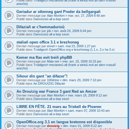
Publié dans
Troidigezh meziantoù all (frank a wirioù evit an darn vrasañ
anezho)
Geriadur ar stlenneg gant Preder da bellgargañ
Dernier message par
Alan Monfort
«
mar. oct. 27, 2009 8:40 am
Publié dans
Danvezioù all a-bep seurt
Difaziañ ar c'hemmadurioù
Dernier message par
job
«
lun. août 24, 2009 6:44 pm
Publié dans
Danvezioù all a-bep seurt
staliañ open office 3.1 e brezhoneg
Dernier message par
envel
«
sam. mai 23, 2009 1:27 pm
Publié dans
Troidigezh OpenOffice.org e brezhoneg (1.1.x, 2.x ha 3.x)
Kemer ma flas evit treiñ phpBB
Dernier message par
Malo-net
«
mer. avr. 15, 2009 10:15 pm
Publié dans
Troidigezh meziantoù all (frank a wirioù evit an darn vrasañ
anezho)
Sikour din gant "an difazer"!
Dernier message par
100drine
«
dim. mars 29, 2009 7:10 pm
Publié dans
An DROUIZIG Difazier
An Drouizig war France 3 gant Red an Amzer
Dernier message par
Alan Monfort
«
mer. mars 18, 2009 9:12 am
Publié dans
Danvezioù all a-bep seurt
LIBRE EN FÊTE. 21 mars au Triskell de Ploeren
Dernier message par
Alan Monfort
«
sam. mars 07, 2009 10:43 am
Publié dans
Danvezioù all a-bep seurt
OpenOffice.org 3.1 en langue bretonne est disponible
Dernier message par
drouizig
«
dim. mars 01, 2009 8:22 am