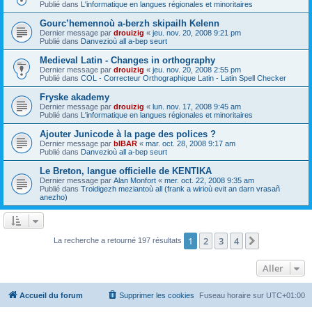
Publié dans
L'informatique en langues régionales et minoritaires
Gourc’hemennoù a-berzh skipailh Kelenn
Dernier message par
drouizig
«
jeu. nov. 20, 2008 9:21 pm
Publié dans
Danvezioù all a-bep seurt
Medieval Latin - Changes in orthography
Dernier message par
drouizig
«
jeu. nov. 20, 2008 2:55 pm
Publié dans
COL - Correcteur Orthographique Latin - Latin Spell Checker
Fryske akademy
Dernier message par
drouizig
«
lun. nov. 17, 2008 9:45 am
Publié dans
L'informatique en langues régionales et minoritaires
Ajouter Junicode à la page des polices ?
Dernier message par
bIBAR
«
mar. oct. 28, 2008 9:17 am
Publié dans
Danvezioù all a-bep seurt
Le Breton, langue officielle de KENTIKA
Dernier message par
Alan Monfort
«
mer. oct. 22, 2008 9:35 am
Publié dans
Troidigezh meziantoù all (frank a wirioù evit an darn vrasañ
anezho)
1
2
3
4
Suivant
La recherche a retourné 197 résultats
Aller
Accueil du forum
Supprimer les cookies
Fuseau horaire sur
UTC+01:00