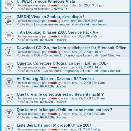
C’HWERTY sous Windows Vista
Dernier message par
drouizig
«
sam. déc. 06, 2008 3:33 pm
Publié dans
Ar c'hlavier C'HWERTY
[MSDN] Vista en Zoulou, c'est dispo !
Dernier message par
drouizig
«
ven. déc. 05, 2008 2:36 pm
Publié dans
L'informatique en langues régionales et minoritaires
« An Drouizig Difazier 2007, Service Pack 4 »
Dernier message par
drouizig
«
dim. nov. 30, 2008 2:55 pm
Publié dans
An DROUIZIG Difazier
Download COL2.x, the latin spellchecker for Microsoft Office
Dernier message par
drouizig
«
sam. nov. 29, 2008 4:16 pm
Publié dans
COL - Correcteur Orthographique Latin - Latin Spell Checker
Oggetto: Correttore Ortografico per il Latino (COL)
Dernier message par
drouizig
«
sam. nov. 29, 2008 4:14 pm
Publié dans
COL - Correcteur Orthographique Latin - Latin Spell Checker
An Drouizig Difazier - Daveoù - Références
Dernier message par
drouizig
«
sam. nov. 29, 2008 11:47 am
Publié dans
An DROUIZIG Difazier
Que faire si le correcteur est ou devient inactif ?
Dernier message par
drouizig
«
sam. nov. 29, 2008 11:34 am
Publié dans
An DROUIZIG Difazier
Que faire si la langue d'édition ne se maintient pas ?
Dernier message par
drouizig
«
sam. nov. 29, 2008 11:32 am
Publié dans
An DROUIZIG Difazier
Liste des LIPs pour Microsoft Office 2007
Dernier message par
drouizig
«
ven. nov. 21, 2008 1:20 pm