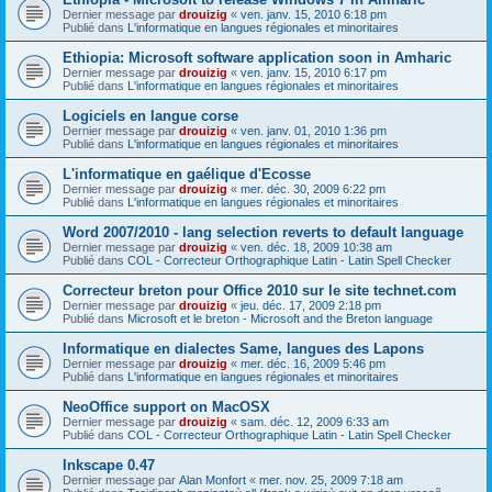
Dernier message par
drouizig
«
ven. janv. 15, 2010 6:18 pm
Publié dans
L'informatique en langues régionales et minoritaires
Ethiopia: Microsoft software application soon in Amharic
Dernier message par
drouizig
«
ven. janv. 15, 2010 6:17 pm
Publié dans
L'informatique en langues régionales et minoritaires
Logiciels en langue corse
Dernier message par
drouizig
«
ven. janv. 01, 2010 1:36 pm
Publié dans
L'informatique en langues régionales et minoritaires
L'informatique en gaélique d'Ecosse
Dernier message par
drouizig
«
mer. déc. 30, 2009 6:22 pm
Publié dans
L'informatique en langues régionales et minoritaires
Word 2007/2010 - lang selection reverts to default language
Dernier message par
drouizig
«
ven. déc. 18, 2009 10:38 am
Publié dans
COL - Correcteur Orthographique Latin - Latin Spell Checker
Correcteur breton pour Office 2010 sur le site technet.com
Dernier message par
drouizig
«
jeu. déc. 17, 2009 2:18 pm
Publié dans
Microsoft et le breton - Microsoft and the Breton language
Informatique en dialectes Same, langues des Lapons
Dernier message par
drouizig
«
mer. déc. 16, 2009 5:46 pm
Publié dans
L'informatique en langues régionales et minoritaires
NeoOffice support on MacOSX
Dernier message par
drouizig
«
sam. déc. 12, 2009 6:33 am
Publié dans
COL - Correcteur Orthographique Latin - Latin Spell Checker
Inkscape 0.47
Dernier message par
Alan Monfort
«
mer. nov. 25, 2009 7:18 am