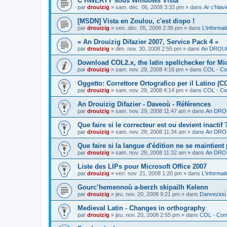
C’HWERTY sous Windows Vista
par
drouizig
»
sam. déc. 06, 2008 3:33 pm
» dans
Ar c'hla
[MSDN] Vista en Zoulou, c'est dispo !
par
drouizig
»
ven. déc. 05, 2008 2:36 pm
» dans
L'informat
« An Drouizig Difazier 2007, Service Pack 4 »
par
drouizig
»
dim. nov. 30, 2008 2:55 pm
» dans
An DROUIZ
Download COL2.x, the latin spellchecker for Mic
par
drouizig
»
sam. nov. 29, 2008 4:16 pm
» dans
COL - Cor
Oggetto: Correttore Ortografico per il Latino (C
par
drouizig
»
sam. nov. 29, 2008 4:14 pm
» dans
COL - Cor
An Drouizig Difazier - Daveoù - Références
par
drouizig
»
sam. nov. 29, 2008 11:47 am
» dans
An DROU
Que faire si le correcteur est ou devient inactif 
par
drouizig
»
sam. nov. 29, 2008 11:34 am
» dans
An DROU
Que faire si la langue d'édition ne se maintient
par
drouizig
»
sam. nov. 29, 2008 11:32 am
» dans
An DROU
Liste des LIPs pour Microsoft Office 2007
par
drouizig
»
ven. nov. 21, 2008 1:20 pm
» dans
L'informat
Gourc’hemennoù a-berzh skipailh Kelenn
par
drouizig
»
jeu. nov. 20, 2008 9:21 pm
» dans
Danvezioù 
Medieval Latin - Changes in orthography
par
drouizig
»
jeu. nov. 20, 2008 2:55 pm
» dans
COL - Corr