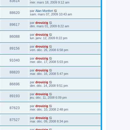
83614
mer. mars 18, 2009 9:12 am
par
Alan Monfort
88620
sam. mars 07, 2009 10:43 am
par
drouizig
89617
dim. mars 01, 2009 8:22 am
par
drouizig
86088
lun. janv. 12, 2009 8:22 pm
par
drouizig
89156
ven. déc. 26, 2008 6:58 pm
par
drouizig
91040
mer. déc. 17, 2008 5:03 pm
par
drouizig
88820
mar. déc. 16, 2008 5:47 pm
par
drouizig
86696
dim. déc. 14, 2008 9:51 pm
par
drouizig
89193
jeu. déc. 11, 2008 6:09 pm
par
drouizig
87623
mer. déc. 10, 2008 2:48 pm
par
drouizig
87527
mar. déc. 09, 2008 8:34 pm
par
drouizig