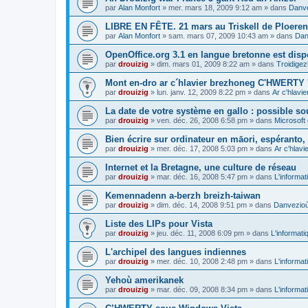
par
Alan Monfort
»
mer. mars 18, 2009 9:12 am
» dans
Danve
LIBRE EN FÊTE. 21 mars au Triskell de Ploeren
par
Alan Monfort
»
sam. mars 07, 2009 10:43 am
» dans
Dan
OpenOffice.org 3.1 en langue bretonne est disp
par
drouizig
»
dim. mars 01, 2009 8:22 am
» dans
Troidigez
Mont en-dro ar c´hlavier brezhoneg C'HWERTY 
par
drouizig
»
lun. janv. 12, 2009 8:22 pm
» dans
Ar c'hlav
La date de votre système en gallo : possible sou
par
drouizig
»
ven. déc. 26, 2008 6:58 pm
» dans
Microsoft 
Bien écrire sur ordinateur en māori, espéranto, g
par
drouizig
»
mer. déc. 17, 2008 5:03 pm
» dans
Ar c'hlav
Internet et la Bretagne, une culture de réseau
par
drouizig
»
mar. déc. 16, 2008 5:47 pm
» dans
L'informat
Kemennadenn a-berzh breizh-taiwan
par
drouizig
»
dim. déc. 14, 2008 9:51 pm
» dans
Danvezioù 
Liste des LIPs pour Vista
par
drouizig
»
jeu. déc. 11, 2008 6:09 pm
» dans
L'informati
L'archipel des langues indiennes
par
drouizig
»
mer. déc. 10, 2008 2:48 pm
» dans
L'informat
Yehoù amerikanek
par
drouizig
»
mar. déc. 09, 2008 8:34 pm
» dans
L'informat