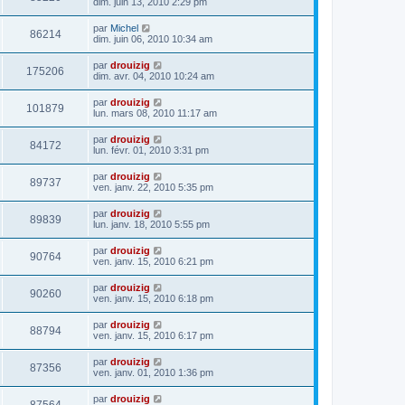
dim. juin 13, 2010 2:29 pm
par
Michel
86214
dim. juin 06, 2010 10:34 am
par
drouizig
175206
dim. avr. 04, 2010 10:24 am
par
drouizig
101879
lun. mars 08, 2010 11:17 am
par
drouizig
84172
lun. févr. 01, 2010 3:31 pm
par
drouizig
89737
ven. janv. 22, 2010 5:35 pm
par
drouizig
89839
lun. janv. 18, 2010 5:55 pm
par
drouizig
90764
ven. janv. 15, 2010 6:21 pm
par
drouizig
90260
ven. janv. 15, 2010 6:18 pm
par
drouizig
88794
ven. janv. 15, 2010 6:17 pm
par
drouizig
87356
ven. janv. 01, 2010 1:36 pm
par
drouizig