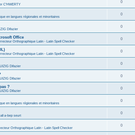
0
vier C'HWERTY
0
ique en langues régionales et minoritaires
0
IG Difazier
rosoft Office
0
recteur Orthographique Latin - Latin Spell Checker
OL)
0
recteur Orthographique Latin - Latin Spell Checker
0
IZIG Difazier
?
0
IZIG Difazier
 pas ?
0
IZIG Difazier
0
ique en langues régionales et minoritaires
0
all a-bep seurt
0
ecteur Orthographique Latin - Latin Spell Checker