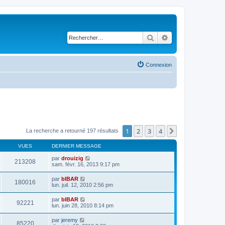
Rechercher
Recherche avancé
Connexion
1
2
3
4
Suivant
La recherche a retourné 197 résultats
VUES
DERNIER MESSAGE
par
drouizig
213208
sam. févr. 16, 2013 9:17 pm
par
bIBAR
180016
lun. juil. 12, 2010 2:56 pm
par
bIBAR
92221
lun. juin 28, 2010 8:14 pm
par
jeremy
85220