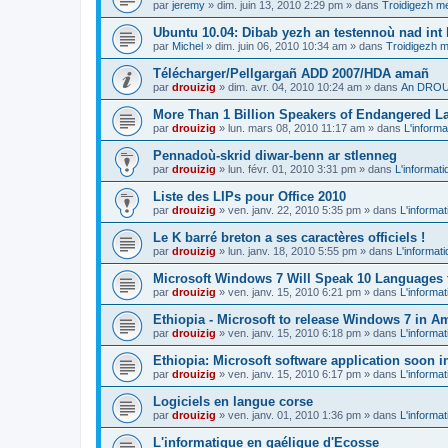
par
jeremy
»
dim. juin 13, 2010 2:29 pm
» dans
Troidigezh me
Ubuntu 10.04: Dibab yezh an testennoù nad int k
par
Michel
»
dim. juin 06, 2010 10:34 am
» dans
Troidigezh m
Télécharger/Pellgargañ ADD 2007/HDA amañ
par
drouizig
»
dim. avr. 04, 2010 10:24 am
» dans
An DROUI
More Than 1 Billion Speakers of Endangered L
par
drouizig
»
lun. mars 08, 2010 11:17 am
» dans
L'informa
Pennadoù-skrid diwar-benn ar stlenneg
par
drouizig
»
lun. févr. 01, 2010 3:31 pm
» dans
L'informati
Liste des LIPs pour Office 2010
par
drouizig
»
ven. janv. 22, 2010 5:35 pm
» dans
L'informat
Le K barré breton a ses caractères officiels !
par
drouizig
»
lun. janv. 18, 2010 5:55 pm
» dans
L'informat
Microsoft Windows 7 Will Speak 10 Languages 
par
drouizig
»
ven. janv. 15, 2010 6:21 pm
» dans
L'informat
Ethiopia - Microsoft to release Windows 7 in A
par
drouizig
»
ven. janv. 15, 2010 6:18 pm
» dans
L'informat
Ethiopia: Microsoft software application soon 
par
drouizig
»
ven. janv. 15, 2010 6:17 pm
» dans
L'informat
Logiciels en langue corse
par
drouizig
»
ven. janv. 01, 2010 1:36 pm
» dans
L'informat
L'informatique en gaélique d'Ecosse