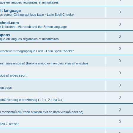
0
ique en langues régionales et minoritaires
ult language
0
rrecteur Orthographique Latin - Latin Spell Checker
technet.com
0
t le breton - Microsoft and the Breton language
Lapons
0
ique en langues régionales et minoritaires
0
recteur Orthographique Latin - Latin Spell Checker
0
gezh meziantoù all (frank a wirioù evit an darn vrasañ anezho)
0
où all a-bep seurt
0
bep seurt
0
enOffice.org e brezhoneg (1.1.x, 2.x ha 3.x)
0
h meziantoù all (frank a wirioù evit an darn vrasañ anezho)
0
ZIG Difazier