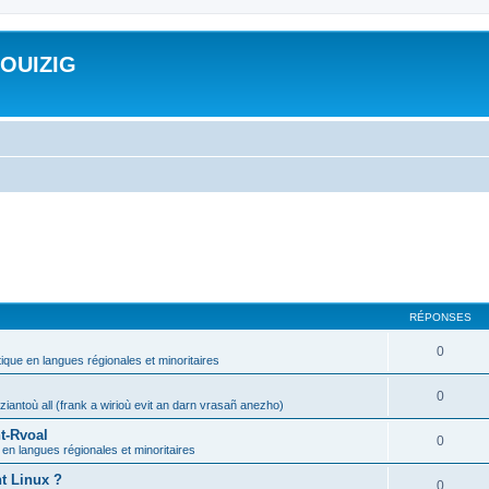
ROUIZIG
RÉPONSES
0
tique en langues régionales et minoritaires
0
iantoù all (frank a wirioù evit an darn vrasañ anezho)
t-Rvoal
0
 en langues régionales et minoritaires
nt Linux ?
0