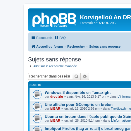
Korvigelloù An D
Foromoù KERZROUIZIG
Raccourcis
FAQ
Accueil du forum
Rechercher
Sujets sans réponse
Sujets sans réponse
Aller sur la recherche avancée
Rechercher
Recherche avancée
SUJETS
Windows 8 disponible en Tamazight
par
drouizig
»
sam. févr. 16, 2013 9:17 pm
» dans
L'informa
Une affiche pour GCompris en breton
par
bIBAR
»
lun. juil. 12, 2010 2:56 pm
» dans
Troidigezh mez
Ubuntu en breton dans l'école publique de Sain
par
bIBAR
»
lun. juin 28, 2010 8:14 pm
» dans
L'informatique
Implijout Firefox (hag ar re all) e brezhoneg ga