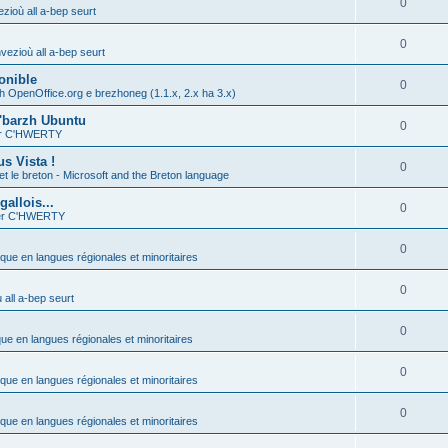
0
zioù all a-bep seurt
0
vezioù all a-bep seurt
onible
0
h OpenOffice.org e brezhoneg (1.1.x, 2.x ha 3.x)
'barzh Ubuntu
0
ier C'HWERTY
s Vista !
0
et le breton - Microsoft and the Breton language
allois...
0
ier C'HWERTY
0
ique en langues régionales et minoritaires
0
all a-bep seurt
0
que en langues régionales et minoritaires
0
ique en langues régionales et minoritaires
0
ique en langues régionales et minoritaires