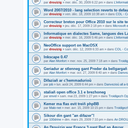
par
drouizig
»
mer. déc. 30, 2009 6:22 pm
» dans
L'informat
Word 2007/2010 - lang selection reverts to defa
par
drouizig
»
ven. déc. 18, 2009 10:38 am
» dans
COL - Co
Correcteur breton pour Office 2010 sur le site 
par
drouizig
»
jeu. déc. 17, 2009 2:18 pm
» dans
Microsoft e
Informatique en dialectes Same, langues des 
par
drouizig
»
mer. déc. 16, 2009 5:46 pm
» dans
L'informat
NeoOffice support on MacOSX
par
drouizig
»
sam. déc. 12, 2009 6:33 am
» dans
COL - Cor
Inkscape 0.47
par
Alan Monfort
»
mer. nov. 25, 2009 7:18 am
» dans
Troidi
Geriadur ar stlenneg gant Preder da bellgargañ
par
Alan Monfort
»
mar. oct. 27, 2009 8:40 am
» dans
Danvezi
Difaziañ ar c'hemmadurioù
par
job
»
lun. août 24, 2009 6:44 pm
» dans
Danvezioù all a-
staliañ open office 3.1 e brezhoneg
par
envel
»
sam. mai 23, 2009 1:27 pm
» dans
Troidigezh Op
Kemer ma flas evit treiñ phpBB
par
Malo-net
»
mer. avr. 15, 2009 10:15 pm
» dans
Troidigez
Sikour din gant "an difazer"!
par
100drine
»
dim. mars 29, 2009 7:10 pm
» dans
An DROUI
An Drouizig war France 3 gant Red an Amzer