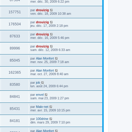
87564
mer. déc. 30, 2009 6:22 pm
par
drouizig
157751
ven. déc. 18, 2009 10:38 am
par
drouizig
176504
jeu. déc. 17, 2009 2:18 pm
par
drouizig
87633
mer. déc. 16, 2009 5:46 pm
par
drouizig
89996
sam. déc. 12, 2009 6:33 am
par
Alan Monfort
85045
mer. nov. 25, 2009 7:18 am
par
Alan Monfort
162365
mar. oct. 27, 2009 8:40 am
par
job
83580
lun. août 24, 2009 6:44 pm
par
envel
84841
sam. mai 23, 2009 1:27 pm
par
Malo-net
85431
mer. avr. 15, 2009 10:15 pm
par
100drine
84181
dim. mars 29, 2009 7:10 pm
par
Alan Monfort