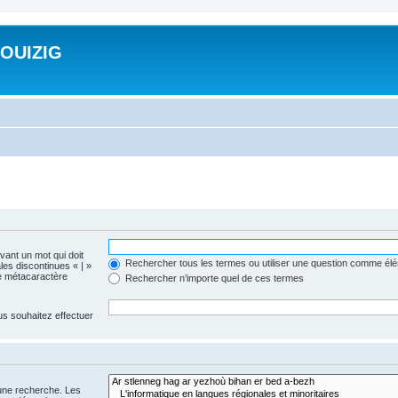
ROUIZIG
evant un mot qui doit
Rechercher tous les termes ou utiliser une question comme él
les discontinues « | »
me métacaractère
Rechercher n’importe quel de ces termes
us souhaitez effectuer
 une recherche. Les