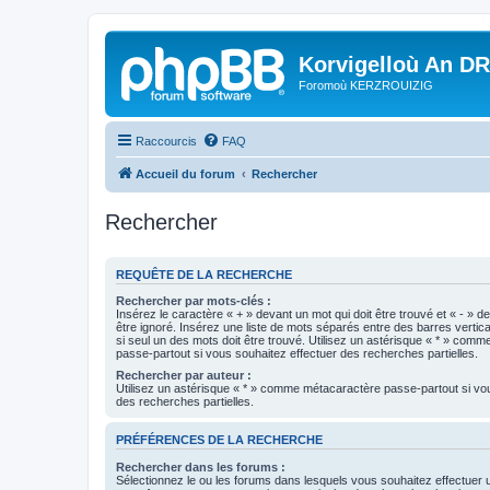
Korvigelloù An D
Foromoù KERZROUIZIG
Raccourcis
FAQ
Accueil du forum
Rechercher
Rechercher
REQUÊTE DE LA RECHERCHE
Rechercher par mots-clés :
Insérez le caractère « + » devant un mot qui doit être trouvé et « - » d
être ignoré. Insérez une liste de mots séparés entre des barres vertica
si seul un des mots doit être trouvé. Utilisez un astérisque « * » com
passe-partout si vous souhaitez effectuer des recherches partielles.
Rechercher par auteur :
Utilisez un astérisque « * » comme métacaractère passe-partout si vo
des recherches partielles.
PRÉFÉRENCES DE LA RECHERCHE
Rechercher dans les forums :
Sélectionnez le ou les forums dans lesquels vous souhaitez effectuer