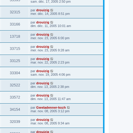
33595
sam. déc. 17, 2005 2:50 pm
par
drouizig
32315
mer. déc. 14, 2005 8:51 pm
par
drouizig
33166
dim. déc. 11, 2005 10:01 am
par
drouizig
13718
mer. nov. 23, 2005 6:00 pm
par
drouizig
33715
mer. nov. 23, 2005 9:28 am
par
drouizig
33125
mar. nov. 22, 2005 2:23 pm
par
drouizig
33304
sam. nov. 19, 2005 4:06 pm
par
drouizig
32522
dim. nov. 13, 2005 2:38 pm
par
drouizig
33572
dim. nov. 13, 2005 11:47 am
par
Gweladenner-kozh
34154
mar. nov. 08, 2005 3:12 pm
par
drouizig
32039
mar. nov. 08, 2005 9:34 am
par
drouizig