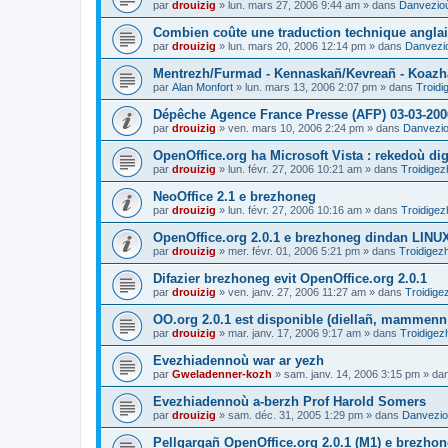
par
drouizig
»
lun. mars 27, 2006 9:44 am
» dans
Danvezioù
Combien coûte une traduction technique anglai
par
drouizig
»
lun. mars 20, 2006 12:14 pm
» dans
Danvezio
Mentrezh/Furmad - Kennaskañ/Kevreañ - Koaz
par
Alan Monfort
»
lun. mars 13, 2006 2:07 pm
» dans
Troidi
Dépêche Agence France Presse (AFP) 03-03-200
par
drouizig
»
ven. mars 10, 2006 2:24 pm
» dans
Danvezioù
OpenOffice.org ha Microsoft Vista : rekedoù dig
par
drouizig
»
lun. févr. 27, 2006 10:21 am
» dans
Troidigez
NeoOffice 2.1 e brezhoneg
par
drouizig
»
lun. févr. 27, 2006 10:16 am
» dans
Troidigez
OpenOffice.org 2.0.1 e brezhoneg dindan LINU
par
drouizig
»
mer. févr. 01, 2006 5:21 pm
» dans
Troidigez
Difazier brezhoneg evit OpenOffice.org 2.0.1
par
drouizig
»
ven. janv. 27, 2006 11:27 am
» dans
Troidige
OO.org 2.0.1 est disponible (diellañ, mammenn
par
drouizig
»
mar. janv. 17, 2006 9:17 am
» dans
Troidigez
Evezhiadennoù war ar yezh
par
Gweladenner-kozh
»
sam. janv. 14, 2006 3:15 pm
» da
Evezhiadennoù a-berzh Prof Harold Somers
par
drouizig
»
sam. déc. 31, 2005 1:29 pm
» dans
Danvezioù
Pellgargañ OpenOffice.org 2.0.1 (M1) e brezh