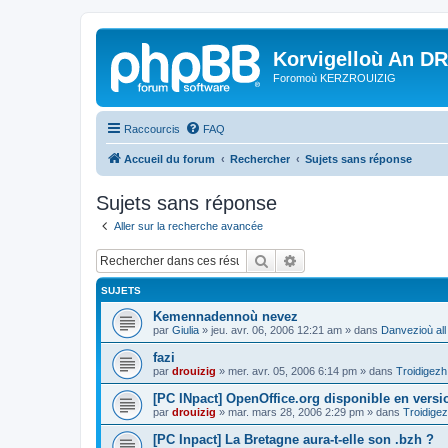
Korvigelloù An D
Foromoù KERZROUIZIG
Raccourcis
FAQ
Accueil du forum
Rechercher
Sujets sans réponse
Sujets sans réponse
Aller sur la recherche avancée
Rechercher
Recherche avancée
SUJETS
Kemennadennoù nevez
par
Giulia
»
jeu. avr. 06, 2006 12:21 am
» dans
Danvezioù all
fazi
par
drouizig
»
mer. avr. 05, 2006 6:14 pm
» dans
Troidigezh
[PC INpact] OpenOffice.org disponible en versio
par
drouizig
»
mar. mars 28, 2006 2:29 pm
» dans
Troidigez
[PC Inpact] La Bretagne aura-t-elle son .bzh ?