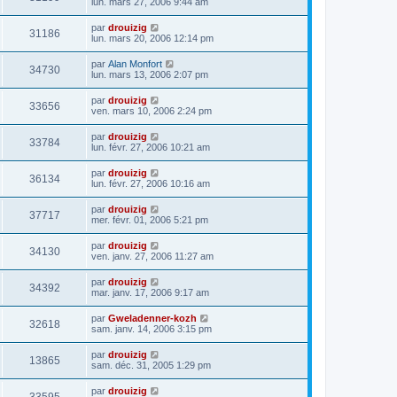
lun. mars 27, 2006 9:44 am
par
drouizig
31186
lun. mars 20, 2006 12:14 pm
par
Alan Monfort
34730
lun. mars 13, 2006 2:07 pm
par
drouizig
33656
ven. mars 10, 2006 2:24 pm
par
drouizig
33784
lun. févr. 27, 2006 10:21 am
par
drouizig
36134
lun. févr. 27, 2006 10:16 am
par
drouizig
37717
mer. févr. 01, 2006 5:21 pm
par
drouizig
34130
ven. janv. 27, 2006 11:27 am
par
drouizig
34392
mar. janv. 17, 2006 9:17 am
par
Gweladenner-kozh
32618
sam. janv. 14, 2006 3:15 pm
par
drouizig
13865
sam. déc. 31, 2005 1:29 pm
par
drouizig