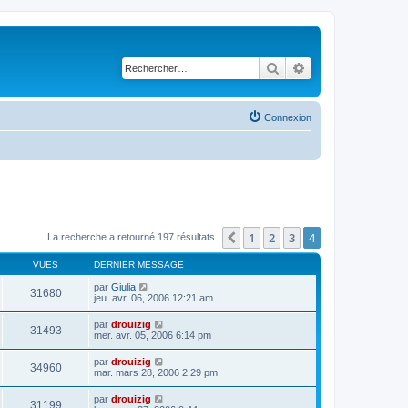
Rechercher
Recherche avancé
Connexion
1
2
3
4
Précédent
La recherche a retourné 197 résultats
VUES
DERNIER MESSAGE
par
Giulia
31680
jeu. avr. 06, 2006 12:21 am
par
drouizig
31493
mer. avr. 05, 2006 6:14 pm
par
drouizig
34960
mar. mars 28, 2006 2:29 pm
par
drouizig
31199