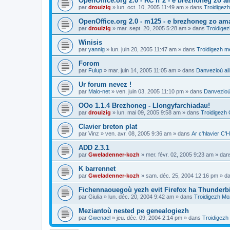
OpenOffice.org 2.0 - RC n°2 - e brezhoneg zo am
par
drouizig
»
lun. oct. 10, 2005 11:49 am
» dans
Troidigezh
OpenOffice.org 2.0 - m125 - e brezhoneg zo am
par
drouizig
»
mar. sept. 20, 2005 5:28 am
» dans
Troidigez
Winisis
par
yannig
»
lun. juin 20, 2005 11:47 am
» dans
Troidigezh me
Forom
par
Fulup
»
mar. juin 14, 2005 11:05 am
» dans
Danvezioù all
Ur forum nevez !
par
Malo-net
»
ven. juin 03, 2005 11:10 pm
» dans
Danvezioù 
OOo 1.1.4 Brezhoneg - Llongyfarchiadau!
par
drouizig
»
lun. mai 09, 2005 9:58 am
» dans
Troidigezh 
Clavier breton plat
par
Vinz
»
ven. avr. 08, 2005 9:36 am
» dans
Ar c'hlavier 
ADD 2.3.1
par
Gweladenner-kozh
»
mer. févr. 02, 2005 9:23 am
» da
K barrennet
par
Gweladenner-kozh
»
sam. déc. 25, 2004 12:16 pm
» d
Fichennaouegoù yezh evit Firefox ha Thunderb
par
Giulia
»
lun. déc. 20, 2004 9:42 am
» dans
Troidigezh Moz
Meziantoù nested pe genealogiezh
par
Gwenael
»
jeu. déc. 09, 2004 2:14 pm
» dans
Troidigezh 