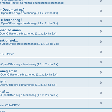
0
h Mozilla Firefox ha Mozilla Thunderbird e brezhoneg
enDocument (g.)
0
 OpenOffice.org e brezhoneg (1.1.x, 2.x ha 3.x)
 e brezhoneg !
0
 OpenOffice.org e brezhoneg (1.1.x, 2.x ha 3.x)
honeg zo amañ
0
OpenOffice.org e brezhoneg (1.1.x, 2.x ha 3.x)
k ofisiel...
0
h OpenOffice.org e brezhoneg (1.1.x, 2.x ha 3.x)
0
G Difazier
0
h OpenOffice.org e brezhoneg (1.1.x, 2.x ha 3.x)
zhoneg amañ
0
 OpenOffice.org e brezhoneg (1.1.x, 2.x ha 3.x)
ell)
0
OpenOffice.org e brezhoneg (1.1.x, 2.x ha 3.x)
añ ...
0
h OpenOffice.org e brezhoneg (1.1.x, 2.x ha 3.x)
0
lavier C'HWERTY