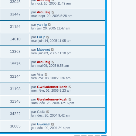
33045
lun. oct. 10, 2005 11:49 am
par
drouizig
33447
mar. sept. 20, 2005 5:28 am
par
yannig
31156
lun. juin 20, 2005 11:47 am
par
Fulup
14010
mar. juin 14, 2005 11:05 am
par
Malo-net
13368
ven. juin 03, 2005 11:10 pm
par
drouizig
15575
lun. mai 09, 2005 9:58 am
par
Vinz
32144
ven. avr. 08, 2005 9:36 am
par
Gweladenner-kozh
31198
mer. févr. 02, 2005 9:23 am
par
Gweladenner-kozh
32348
sam. déc. 25, 2004 12:16 pm
par
Giulia
34222
lun. déc. 20, 2004 9:42 am
par
Gwenael
36085
jeu. déc. 09, 2004 2:14 pm