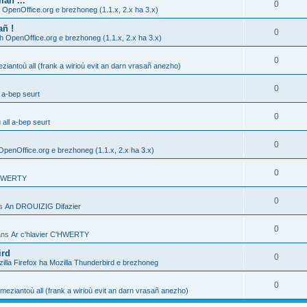
añ ...
0
 OpenOffice.org e brezhoneg (1.1.x, 2.x ha 3.x)
añ !
0
h OpenOffice.org e brezhoneg (1.1.x, 2.x ha 3.x)
0
ziantoù all (frank a wirioù evit an darn vrasañ anezho)
0
 a-bep seurt
0
all a-bep seurt
0
OpenOffice.org e brezhoneg (1.1.x, 2.x ha 3.x)
0
C'HWERTY
0
ns
An DROUIZIG Difazier
0
ans
Ar c'hlavier C'HWERTY
ird
0
illa Firefox ha Mozilla Thunderbird e brezhoneg
0
meziantoù all (frank a wirioù evit an darn vrasañ anezho)