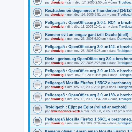
par
drouizig
»
sam. déc. 17, 2005 2:50 pm
» dans
Troidigez
Reizhadennoù degemeret e Thunderbird (14/12/
par
drouizig
»
mer. déc. 14, 2005 8:51 pm
» dans
Troidigez
Pellgargañ : OpenOffice.org 2.0.1 -RC4- e bre
par
drouizig
»
dim. déc. 11, 2005 10:01 am
» dans
Troidigez
Kemenn evit an emgav gant izili Dizolo (diell)
par
drouizig
»
mer. nov. 23, 2005 6:00 pm
» dans
Danvezioù 
Pellgargañ : OpenOffice.org 2.0 -m142- e brez
par
drouizig
»
mer. nov. 23, 2005 9:28 am
» dans
Troidigezh
Diviz : geriaoueg OpenOffice.org 2.0 e brezhon
par
drouizig
»
mar. nov. 22, 2005 2:23 pm
» dans
Troidigezh
Pellgargañ : OpenOffice.org 2.0 -m140- e brez
par
drouizig
»
sam. nov. 19, 2005 4:06 pm
» dans
Troidigez
Pellgargañ Mozilla Firefox 1.5RC2 e brezhoneg.
par
drouizig
»
dim. nov. 13, 2005 2:38 pm
» dans
Troidigezh
Pellgargañ : OpenOffice.org 2.0 -m139- e brez
par
drouizig
»
dim. nov. 13, 2005 11:47 am
» dans
Troidigez
Troidigezh : Ejipt pe Egipt (rollad ar yezhoù)
par
Gweladenner-kozh
»
mar. nov. 08, 2005 3:12 pm
» dan
Pellgargañ Mozilla Firefox 1.5RC1 e brezhoneg.
par
drouizig
»
mar. nov. 08, 2005 9:34 am
» dans
Troidigezh
Kemenn ofisiel : Amañ emañ Mozilla Firefox 1.