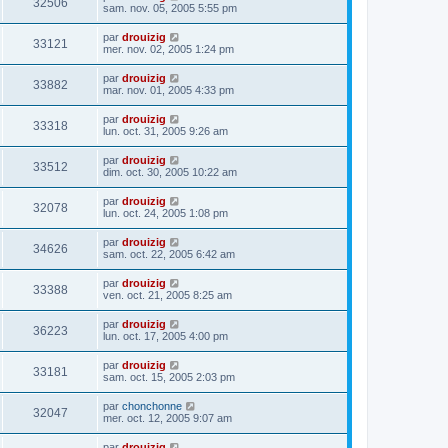
32506
sam. nov. 05, 2005 5:55 pm
par
drouizig
33121
mer. nov. 02, 2005 1:24 pm
par
drouizig
33882
mar. nov. 01, 2005 4:33 pm
par
drouizig
33318
lun. oct. 31, 2005 9:26 am
par
drouizig
33512
dim. oct. 30, 2005 10:22 am
par
drouizig
32078
lun. oct. 24, 2005 1:08 pm
par
drouizig
34626
sam. oct. 22, 2005 6:42 am
par
drouizig
33388
ven. oct. 21, 2005 8:25 am
par
drouizig
36223
lun. oct. 17, 2005 4:00 pm
par
drouizig
33181
sam. oct. 15, 2005 2:03 pm
par
chonchonne
32047
mer. oct. 12, 2005 9:07 am
par
drouizig