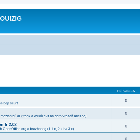
ROUIZIG
RÉPONSES
0
 a-bep seurt
0
 meziantoù all (frank a wirioù evit an darn vrasañ anezho)
n fr 2.02
0
h OpenOffice.org e brezhoneg (1.1.x, 2.x ha 3.x)
0