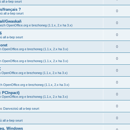
 all a-bep seurt
s/français ?
0
ù all a-bep seurt
hañ/Gwaskañ
0
gezh OpenOffice.org e brezhoneg (1.1.x, 2.x ha 3.x)
6
0
 all a-bep seurt
oret
0
h OpenOffice.org e brezhoneg (1.1.x, 2.x ha 3.x)
0
h OpenOffice.org e brezhoneg (1.1.x, 2.x ha 3.x)
X
0
h OpenOffice.org e brezhoneg (1.1.x, 2.x ha 3.x)
0
zh OpenOffice.org e brezhoneg (1.1.x, 2.x ha 3.x)
: PCInpact)
0
h OpenOffice.org e brezhoneg (1.1.x, 2.x ha 3.x)
0
ns
Danvezioù all a-bep seurt
0
 all a-bep seurt
oneg, Windows