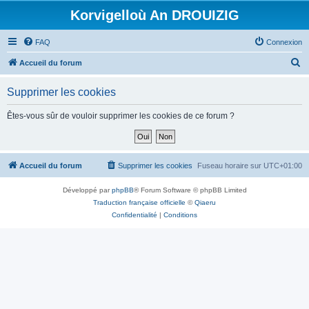
Korvigelloù An DROUIZIG
FAQ
Connexion
R
Accueil du forum
e
Supprimer les cookies
c
h
Êtes-vous sûr de vouloir supprimer les cookies de ce forum ?
e
r
c
Accueil du forum
Supprimer les cookies
Fuseau horaire sur
UTC+01:00
h
Développé par
phpBB
® Forum Software © phpBB Limited
e
Traduction française officielle
©
Qiaeru
r
Confidentialité
|
Conditions