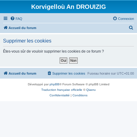
Korvigelloù An DROUIZIG
FAQ
Connexion
R
Accueil du forum
e
Supprimer les cookies
c
h
Êtes-vous sûr de vouloir supprimer les cookies de ce forum ?
e
r
c
Accueil du forum
Supprimer les cookies
Fuseau horaire sur
UTC+01:00
h
Développé par
phpBB
® Forum Software © phpBB Limited
e
Traduction française officielle
©
Qiaeru
r
Confidentialité
|
Conditions