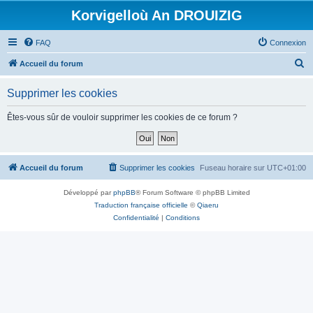
Korvigelloù An DROUIZIG
FAQ
Connexion
R
Accueil du forum
e
Supprimer les cookies
c
h
Êtes-vous sûr de vouloir supprimer les cookies de ce forum ?
e
r
c
Accueil du forum
Supprimer les cookies
Fuseau horaire sur
UTC+01:00
h
Développé par
phpBB
® Forum Software © phpBB Limited
e
Traduction française officielle
©
Qiaeru
r
Confidentialité
|
Conditions