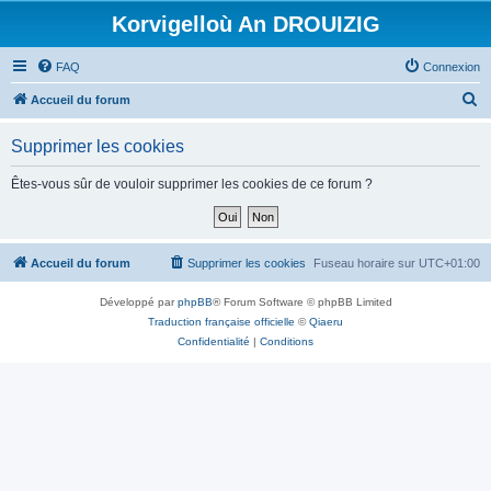
Korvigelloù An DROUIZIG
FAQ
Connexion
R
Accueil du forum
e
Supprimer les cookies
c
h
Êtes-vous sûr de vouloir supprimer les cookies de ce forum ?
e
r
c
Accueil du forum
Supprimer les cookies
Fuseau horaire sur
UTC+01:00
h
Développé par
phpBB
® Forum Software © phpBB Limited
e
Traduction française officielle
©
Qiaeru
r
Confidentialité
|
Conditions