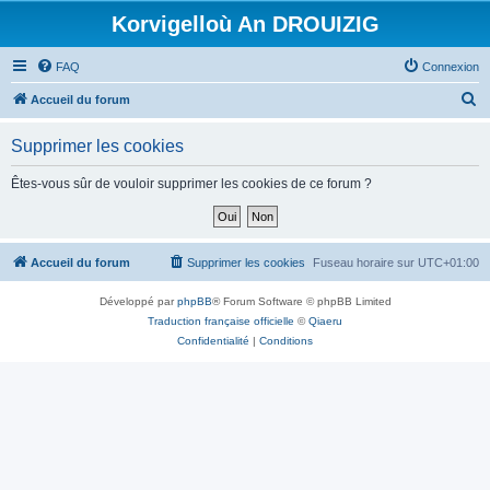
Korvigelloù An DROUIZIG
FAQ
Connexion
R
Accueil du forum
e
Supprimer les cookies
c
h
Êtes-vous sûr de vouloir supprimer les cookies de ce forum ?
e
r
c
Accueil du forum
Supprimer les cookies
Fuseau horaire sur
UTC+01:00
h
Développé par
phpBB
® Forum Software © phpBB Limited
e
Traduction française officielle
©
Qiaeru
r
Confidentialité
|
Conditions