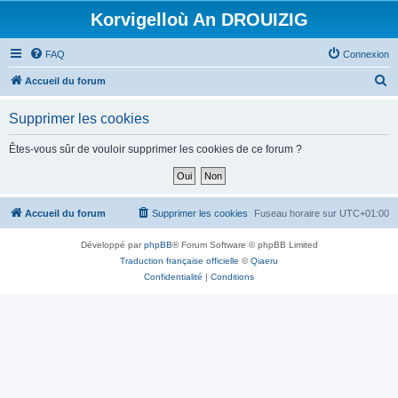
Korvigelloù An DROUIZIG
FAQ
Connexion
R
Accueil du forum
e
Supprimer les cookies
c
h
Êtes-vous sûr de vouloir supprimer les cookies de ce forum ?
e
r
c
Accueil du forum
Supprimer les cookies
Fuseau horaire sur
UTC+01:00
h
Développé par
phpBB
® Forum Software © phpBB Limited
e
Traduction française officielle
©
Qiaeru
r
Confidentialité
|
Conditions