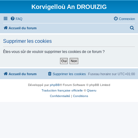
Korvigelloù An DROUIZIG
FAQ
Connexion
R
Accueil du forum
e
Supprimer les cookies
c
h
Êtes-vous sûr de vouloir supprimer les cookies de ce forum ?
e
r
c
Accueil du forum
Supprimer les cookies
Fuseau horaire sur
UTC+01:00
h
Développé par
phpBB
® Forum Software © phpBB Limited
e
Traduction française officielle
©
Qiaeru
r
Confidentialité
|
Conditions