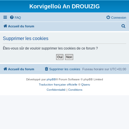
Korvigelloù An DROUIZIG
FAQ
Connexion
R
Accueil du forum
e
Supprimer les cookies
c
h
Êtes-vous sûr de vouloir supprimer les cookies de ce forum ?
e
r
c
Accueil du forum
Supprimer les cookies
Fuseau horaire sur
UTC+01:00
h
Développé par
phpBB
® Forum Software © phpBB Limited
e
Traduction française officielle
©
Qiaeru
r
Confidentialité
|
Conditions