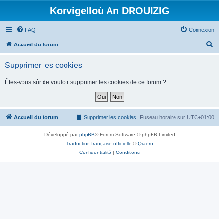
Korvigelloù An DROUIZIG
FAQ
Connexion
R
Accueil du forum
e
Supprimer les cookies
c
h
Êtes-vous sûr de vouloir supprimer les cookies de ce forum ?
e
r
c
Accueil du forum
Supprimer les cookies
Fuseau horaire sur
UTC+01:00
h
Développé par
phpBB
® Forum Software © phpBB Limited
e
Traduction française officielle
©
Qiaeru
r
Confidentialité
|
Conditions