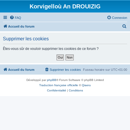
Korvigelloù An DROUIZIG
FAQ
Connexion
R
Accueil du forum
e
Supprimer les cookies
c
h
Êtes-vous sûr de vouloir supprimer les cookies de ce forum ?
e
r
c
Accueil du forum
Supprimer les cookies
Fuseau horaire sur
UTC+01:00
h
Développé par
phpBB
® Forum Software © phpBB Limited
e
Traduction française officielle
©
Qiaeru
r
Confidentialité
|
Conditions