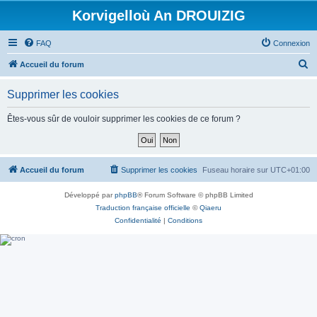
Korvigelloù An DROUIZIG
FAQ
Connexion
R
Accueil du forum
e
Supprimer les cookies
c
h
Êtes-vous sûr de vouloir supprimer les cookies de ce forum ?
e
r
c
Accueil du forum
Supprimer les cookies
Fuseau horaire sur
UTC+01:00
h
Développé par
phpBB
® Forum Software © phpBB Limited
e
Traduction française officielle
©
Qiaeru
r
Confidentialité
|
Conditions