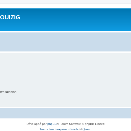
ROUIZIG
tte session
Développé par
phpBB
® Forum Software © phpBB Limited
Traduction française officielle
©
Qiaeru