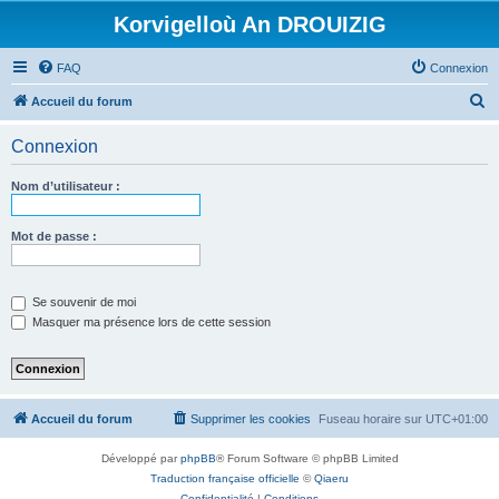
Korvigelloù An DROUIZIG
FAQ
Connexion
R
Accueil du forum
e
Connexion
c
h
Nom d’utilisateur :
e
r
Mot de passe :
c
h
Se souvenir de moi
e
Masquer ma présence lors de cette session
r
Accueil du forum
Supprimer les cookies
Fuseau horaire sur
UTC+01:00
Développé par
phpBB
® Forum Software © phpBB Limited
Traduction française officielle
©
Qiaeru
Confidentialité
|
Conditions