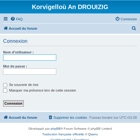
Korvigelloù An DROUIZIG
FAQ
Connexion
R
Accueil du forum
e
Connexion
c
h
Nom d’utilisateur :
e
r
Mot de passe :
c
h
Se souvenir de moi
e
Masquer ma présence lors de cette session
r
Accueil du forum
Supprimer les cookies
Fuseau horaire sur
UTC+01:00
Développé par
phpBB
® Forum Software © phpBB Limited
Traduction française officielle
©
Qiaeru
Confidentialité
|
Conditions