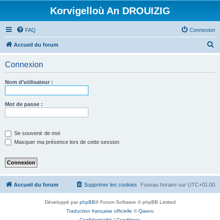
Korvigelloù An DROUIZIG
FAQ
Connexion
R
Accueil du forum
e
Connexion
c
h
Nom d’utilisateur :
e
r
Mot de passe :
c
h
Se souvenir de moi
e
Masquer ma présence lors de cette session
r
Accueil du forum
Supprimer les cookies
Fuseau horaire sur
UTC+01:00
Développé par
phpBB
® Forum Software © phpBB Limited
Traduction française officielle
©
Qiaeru
Confidentialité
|
Conditions