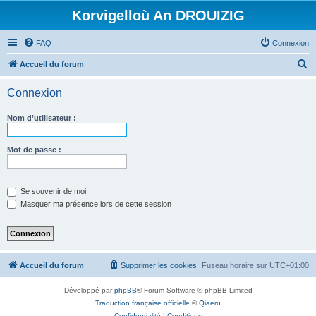
Korvigelloù An DROUIZIG
FAQ
Connexion
R
Accueil du forum
e
Connexion
c
h
Nom d’utilisateur :
e
r
Mot de passe :
c
h
Se souvenir de moi
e
Masquer ma présence lors de cette session
r
Accueil du forum
Supprimer les cookies
Fuseau horaire sur
UTC+01:00
Développé par
phpBB
® Forum Software © phpBB Limited
Traduction française officielle
©
Qiaeru
Confidentialité
|
Conditions