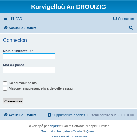
Korvigelloù An DROUIZIG
FAQ
Connexion
R
Accueil du forum
e
Connexion
c
h
Nom d’utilisateur :
e
r
Mot de passe :
c
h
Se souvenir de moi
e
Masquer ma présence lors de cette session
r
Accueil du forum
Supprimer les cookies
Fuseau horaire sur
UTC+01:00
Développé par
phpBB
® Forum Software © phpBB Limited
Traduction française officielle
©
Qiaeru
Confidentialité
|
Conditions