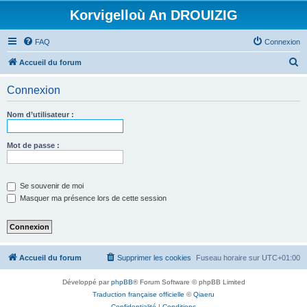
Korvigelloù An DROUIZIG
FAQ
Connexion
R
Accueil du forum
e
Connexion
c
h
Nom d’utilisateur :
e
r
Mot de passe :
c
h
Se souvenir de moi
e
Masquer ma présence lors de cette session
r
Accueil du forum
Supprimer les cookies
Fuseau horaire sur
UTC+01:00
Développé par
phpBB
® Forum Software © phpBB Limited
Traduction française officielle
©
Qiaeru
Confidentialité
|
Conditions