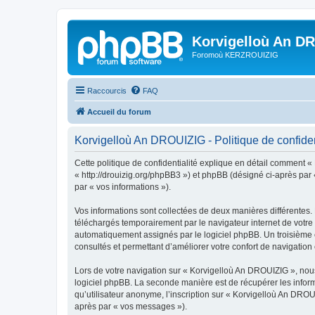
Korvigelloù An D
Foromoù KERZROUIZIG
Raccourcis
FAQ
Accueil du forum
Korvigelloù An DROUIZIG - Politique de confiden
Cette politique de confidentialité explique en détail comment «
« http://drouizig.org/phpBB3 ») et phpBB (désigné ci-après par «
par « vos informations »).
Vos informations sont collectées de deux manières différentes.
téléchargés temporairement par le navigateur internet de votre 
automatiquement assignés par le logiciel phpBB. Un troisième co
consultés et permettant d’améliorer votre confort de navigation e
Lors de votre navigation sur « Korvigelloù An DROUIZIG », no
logiciel phpBB. La seconde manière est de récupérer les infor
qu’utilisateur anonyme, l’inscription sur « Korvigelloù An DROU
après par « vos messages »).