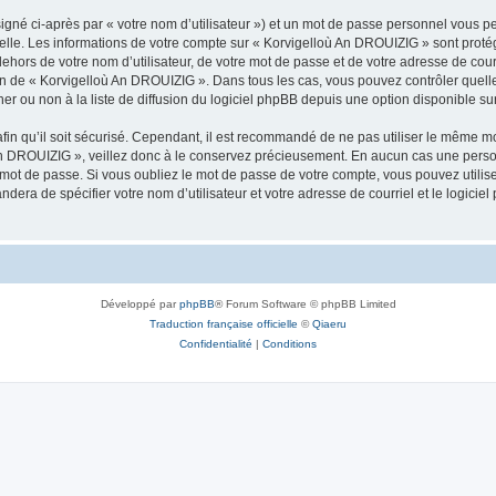
igné ci-après par « votre nom d’utilisateur ») et un mot de passe personnel vous p
nelle. Les informations de votre compte sur « Korvigelloù An DROUIZIG » sont proté
dehors de votre nom d’utilisateur, de votre mot de passe et de votre adresse de cou
rétion de « Korvigelloù An DROUIZIG ». Dans tous les cas, vous pouvez contrôler que
 ou non à la liste de diffusion du logiciel phpBB depuis une option disponible su
afin qu’il soit sécurisé. Cependant, il est recommandé de ne pas utiliser le même mot
An DROUIZIG », veillez donc à le conservez précieusement. En aucun cas une perso
 mot de passe. Si vous oubliez le mot de passe de votre compte, vous pouvez utilis
andera de spécifier votre nom d’utilisateur et votre adresse de courriel et le logi
Développé par
phpBB
® Forum Software © phpBB Limited
Traduction française officielle
©
Qiaeru
Confidentialité
|
Conditions