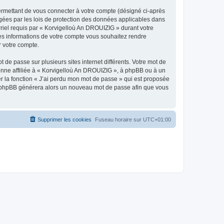
ermettant de vous connecter à votre compte (désigné ci-après
gées par les lois de protection des données applicables dans
rriel requis par « Korvigelloù An DROUIZIG » durant votre
lles informations de votre compte vous souhaitez rendre
r votre compte.
 de passe sur plusieurs sites internet différents. Votre mot de
nne affiliée à « Korvigelloù An DROUIZIG », à phpBB ou à un
er la fonction « J’ai perdu mon mot de passe » qui est proposée
ciel phpBB générera alors un nouveau mot de passe afin que vous
Supprimer les cookies
Fuseau horaire sur
UTC+01:00