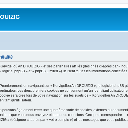
ROUIZIG
tialité
 Korvigelloù An DROUIZIG » et ses partenaires affiliés (désignés ci-après par « nou
 logiciel phpBB » et « phpBB Limited ») utilisent toutes les informations collectées 
 Premièrement, en naviguant sur « Korvigelloù An DROUIZIG », le logiciel phpBB gén
ordinateur. Les deux premiers cookies ne contiennent qu’un identifiant utilisateur 
okie sera créé lors de votre navigation sur les sujets de « Korvigelloù An DROUIZI
n tant qu’utilisateur.
us pouvons également créer une quatrième sorte de cookies, externes au document 
mations que vous nous envoyez et que nous collectons. Ceci peut correspondre — m
IZIG » (désignée ci-après par « votre compte ») et les messages que vous publiez ap