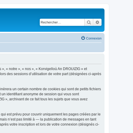
Rechercher
Recherche avancé
Connexion
s », « notre », « nos », « Korvigelloù An DROUIZIG » et
lors des sessions d’utilisation de votre part (désignées ci-après
èrera un certain nombre de cookies qui sont de petits fichiers
et un identifiant anonyme de session qui vous sont
G », archivant de ce fait tous les sujets que vous avez
qui est prévu pour couvrir uniquement les pages créées par le
ais n’est pas limité à — la publication de messages en tant
rès votre inscription et lors de votre connexion (désignés ci-