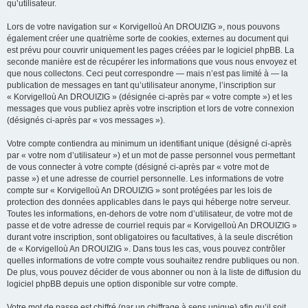
qu’utilisateur.
Lors de votre navigation sur « Korvigelloù An DROUIZIG », nous pouvons
également créer une quatrième sorte de cookies, externes au document qui
est prévu pour couvrir uniquement les pages créées par le logiciel phpBB. La
seconde manière est de récupérer les informations que vous nous envoyez et
que nous collectons. Ceci peut correspondre — mais n’est pas limité à — la
publication de messages en tant qu’utilisateur anonyme, l’inscription sur
« Korvigelloù An DROUIZIG » (désignée ci-après par « votre compte ») et les
messages que vous publiez après votre inscription et lors de votre connexion
(désignés ci-après par « vos messages »).
Votre compte contiendra au minimum un identifiant unique (désigné ci-après
par « votre nom d’utilisateur ») et un mot de passe personnel vous permettant
de vous connecter à votre compte (désigné ci-après par « votre mot de
passe ») et une adresse de courriel personnelle. Les informations de votre
compte sur « Korvigelloù An DROUIZIG » sont protégées par les lois de
protection des données applicables dans le pays qui héberge notre serveur.
Toutes les informations, en-dehors de votre nom d’utilisateur, de votre mot de
passe et de votre adresse de courriel requis par « Korvigelloù An DROUIZIG »
durant votre inscription, sont obligatoires ou facultatives, à la seule discrétion
de « Korvigelloù An DROUIZIG ». Dans tous les cas, vous pouvez contrôler
quelles informations de votre compte vous souhaitez rendre publiques ou non.
De plus, vous pouvez décider de vous abonner ou non à la liste de diffusion du
logiciel phpBB depuis une option disponible sur votre compte.
Votre mot de passe est chiffré (par un chiffrage à sens unique) afin qu’il soit