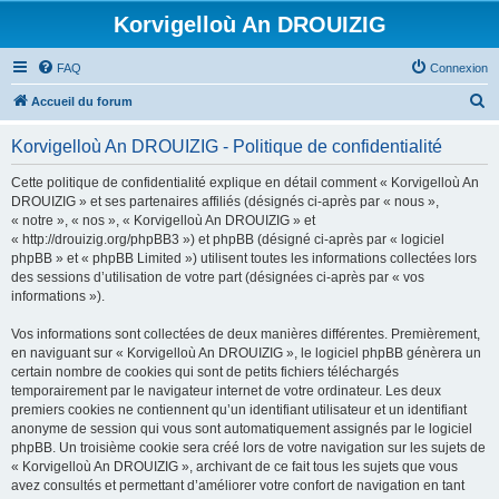
Korvigelloù An DROUIZIG
FAQ
Connexion
R
Accueil du forum
e
Korvigelloù An DROUIZIG - Politique de confidentialité
c
h
Cette politique de confidentialité explique en détail comment « Korvigelloù An
DROUIZIG » et ses partenaires affiliés (désignés ci-après par « nous »,
e
« notre », « nos », « Korvigelloù An DROUIZIG » et
r
« http://drouizig.org/phpBB3 ») et phpBB (désigné ci-après par « logiciel
phpBB » et « phpBB Limited ») utilisent toutes les informations collectées lors
c
des sessions d’utilisation de votre part (désignées ci-après par « vos
h
informations »).
e
Vos informations sont collectées de deux manières différentes. Premièrement,
r
en naviguant sur « Korvigelloù An DROUIZIG », le logiciel phpBB génèrera un
certain nombre de cookies qui sont de petits fichiers téléchargés
temporairement par le navigateur internet de votre ordinateur. Les deux
premiers cookies ne contiennent qu’un identifiant utilisateur et un identifiant
anonyme de session qui vous sont automatiquement assignés par le logiciel
phpBB. Un troisième cookie sera créé lors de votre navigation sur les sujets de
« Korvigelloù An DROUIZIG », archivant de ce fait tous les sujets que vous
avez consultés et permettant d’améliorer votre confort de navigation en tant