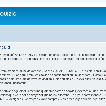
ROUIZIG
tialité
 Korvigelloù An DROUIZIG » et ses partenaires affiliés (désignés ci-après par « nou
 logiciel phpBB » et « phpBB Limited ») utilisent toutes les informations collectées 
 Premièrement, en naviguant sur « Korvigelloù An DROUIZIG », le logiciel phpBB gén
ordinateur. Les deux premiers cookies ne contiennent qu’un identifiant utilisateur 
okie sera créé lors de votre navigation sur les sujets de « Korvigelloù An DROUIZI
n tant qu’utilisateur.
us pouvons également créer une quatrième sorte de cookies, externes au document 
mations que vous nous envoyez et que nous collectons. Ceci peut correspondre — m
IZIG » (désignée ci-après par « votre compte ») et les messages que vous publiez ap