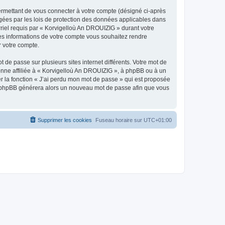
ermettant de vous connecter à votre compte (désigné ci-après
gées par les lois de protection des données applicables dans
rriel requis par « Korvigelloù An DROUIZIG » durant votre
lles informations de votre compte vous souhaitez rendre
r votre compte.
 de passe sur plusieurs sites internet différents. Votre mot de
nne affiliée à « Korvigelloù An DROUIZIG », à phpBB ou à un
er la fonction « J’ai perdu mon mot de passe » qui est proposée
ciel phpBB générera alors un nouveau mot de passe afin que vous
Supprimer les cookies
Fuseau horaire sur
UTC+01:00