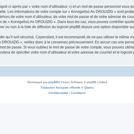
igné ci-après par « votre nom d’utilisateur ») et un mot de passe personnel vous p
nelle. Les informations de votre compte sur « Korvigelloù An DROUIZIG » sont proté
dehors de votre nom d’utilisateur, de votre mot de passe et de votre adresse de cou
rétion de « Korvigelloù An DROUIZIG ». Dans tous les cas, vous pouvez contrôler que
 ou non à la liste de diffusion du logiciel phpBB depuis une option disponible su
afin qu’il soit sécurisé. Cependant, il est recommandé de ne pas utiliser le même mot
An DROUIZIG », veillez donc à le conservez précieusement. En aucun cas une perso
 mot de passe. Si vous oubliez le mot de passe de votre compte, vous pouvez utilis
andera de spécifier votre nom d’utilisateur et votre adresse de courriel et le logi
Développé par
phpBB
® Forum Software © phpBB Limited
Traduction française officielle
©
Qiaeru
Confidentialité
|
Conditions