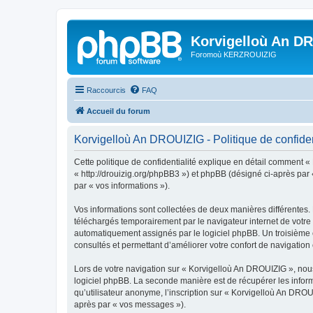
Korvigelloù An D
Foromoù KERZROUIZIG
Raccourcis
FAQ
Accueil du forum
Korvigelloù An DROUIZIG - Politique de confiden
Cette politique de confidentialité explique en détail comment «
« http://drouizig.org/phpBB3 ») et phpBB (désigné ci-après par «
par « vos informations »).
Vos informations sont collectées de deux manières différentes.
téléchargés temporairement par le navigateur internet de votre 
automatiquement assignés par le logiciel phpBB. Un troisième co
consultés et permettant d’améliorer votre confort de navigation e
Lors de votre navigation sur « Korvigelloù An DROUIZIG », no
logiciel phpBB. La seconde manière est de récupérer les infor
qu’utilisateur anonyme, l’inscription sur « Korvigelloù An DROU
après par « vos messages »).