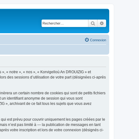
Rechercher
Recherche avancé
Connexion
s », « notre », « nos », « Korvigelloù An DROUIZIG » et
lors des sessions d’utilisation de votre part (désignées ci-après
èrera un certain nombre de cookies qui sont de petits fichiers
et un identifiant anonyme de session qui vous sont
G », archivant de ce fait tous les sujets que vous avez
qui est prévu pour couvrir uniquement les pages créées par le
ais n’est pas limité à — la publication de messages en tant
rès votre inscription et lors de votre connexion (désignés ci-