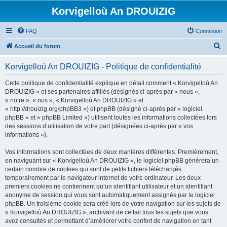
Korvigelloù An DROUIZIG
FAQ
Connexion
R
Accueil du forum
e
Korvigelloù An DROUIZIG - Politique de confidentialité
c
h
Cette politique de confidentialité explique en détail comment « Korvigelloù An
DROUIZIG » et ses partenaires affiliés (désignés ci-après par « nous »,
e
« notre », « nos », « Korvigelloù An DROUIZIG » et
r
« http://drouizig.org/phpBB3 ») et phpBB (désigné ci-après par « logiciel
phpBB » et « phpBB Limited ») utilisent toutes les informations collectées lors
c
des sessions d’utilisation de votre part (désignées ci-après par « vos
h
informations »).
e
Vos informations sont collectées de deux manières différentes. Premièrement,
r
en naviguant sur « Korvigelloù An DROUIZIG », le logiciel phpBB génèrera un
certain nombre de cookies qui sont de petits fichiers téléchargés
temporairement par le navigateur internet de votre ordinateur. Les deux
premiers cookies ne contiennent qu’un identifiant utilisateur et un identifiant
anonyme de session qui vous sont automatiquement assignés par le logiciel
phpBB. Un troisième cookie sera créé lors de votre navigation sur les sujets de
« Korvigelloù An DROUIZIG », archivant de ce fait tous les sujets que vous
avez consultés et permettant d’améliorer votre confort de navigation en tant