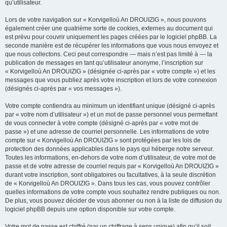
qu’utilisateur.
Lors de votre navigation sur « Korvigelloù An DROUIZIG », nous pouvons
également créer une quatrième sorte de cookies, externes au document qui
est prévu pour couvrir uniquement les pages créées par le logiciel phpBB. La
seconde manière est de récupérer les informations que vous nous envoyez et
que nous collectons. Ceci peut correspondre — mais n’est pas limité à — la
publication de messages en tant qu’utilisateur anonyme, l’inscription sur
« Korvigelloù An DROUIZIG » (désignée ci-après par « votre compte ») et les
messages que vous publiez après votre inscription et lors de votre connexion
(désignés ci-après par « vos messages »).
Votre compte contiendra au minimum un identifiant unique (désigné ci-après
par « votre nom d’utilisateur ») et un mot de passe personnel vous permettant
de vous connecter à votre compte (désigné ci-après par « votre mot de
passe ») et une adresse de courriel personnelle. Les informations de votre
compte sur « Korvigelloù An DROUIZIG » sont protégées par les lois de
protection des données applicables dans le pays qui héberge notre serveur.
Toutes les informations, en-dehors de votre nom d’utilisateur, de votre mot de
passe et de votre adresse de courriel requis par « Korvigelloù An DROUIZIG »
durant votre inscription, sont obligatoires ou facultatives, à la seule discrétion
de « Korvigelloù An DROUIZIG ». Dans tous les cas, vous pouvez contrôler
quelles informations de votre compte vous souhaitez rendre publiques ou non.
De plus, vous pouvez décider de vous abonner ou non à la liste de diffusion du
logiciel phpBB depuis une option disponible sur votre compte.
Votre mot de passe est chiffré (par un chiffrage à sens unique) afin qu’il soit