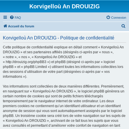
Korvigelloù An DROUIZIG
FAQ
Connexion
R
Accueil du forum
e
Korvigelloù An DROUIZIG - Politique de confidentialité
c
h
Cette politique de confidentialité explique en détail comment « Korvigelloù An
DROUIZIG » et ses partenaires affiliés (désignés ci-après par « nous »,
e
« notre », « nos », « Korvigelloù An DROUIZIG » et
r
« http://drouizig.org/phpBB3 ») et phpBB (désigné ci-après par « logiciel
phpBB » et « phpBB Limited ») utilisent toutes les informations collectées lors
c
des sessions d’utilisation de votre part (désignées ci-après par « vos
h
informations »).
e
Vos informations sont collectées de deux manières différentes. Premièrement,
r
en naviguant sur « Korvigelloù An DROUIZIG », le logiciel phpBB génèrera un
certain nombre de cookies qui sont de petits fichiers téléchargés
temporairement par le navigateur internet de votre ordinateur. Les deux
premiers cookies ne contiennent qu’un identifiant utilisateur et un identifiant
anonyme de session qui vous sont automatiquement assignés par le logiciel
phpBB. Un troisième cookie sera créé lors de votre navigation sur les sujets de
« Korvigelloù An DROUIZIG », archivant de ce fait tous les sujets que vous
avez consultés et permettant d’améliorer votre confort de navigation en tant