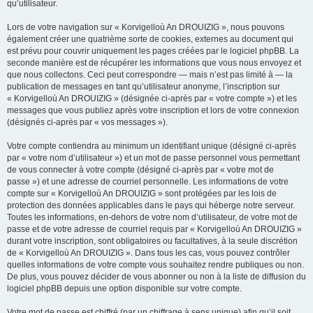
qu’utilisateur.
Lors de votre navigation sur « Korvigelloù An DROUIZIG », nous pouvons
également créer une quatrième sorte de cookies, externes au document qui
est prévu pour couvrir uniquement les pages créées par le logiciel phpBB. La
seconde manière est de récupérer les informations que vous nous envoyez et
que nous collectons. Ceci peut correspondre — mais n’est pas limité à — la
publication de messages en tant qu’utilisateur anonyme, l’inscription sur
« Korvigelloù An DROUIZIG » (désignée ci-après par « votre compte ») et les
messages que vous publiez après votre inscription et lors de votre connexion
(désignés ci-après par « vos messages »).
Votre compte contiendra au minimum un identifiant unique (désigné ci-après
par « votre nom d’utilisateur ») et un mot de passe personnel vous permettant
de vous connecter à votre compte (désigné ci-après par « votre mot de
passe ») et une adresse de courriel personnelle. Les informations de votre
compte sur « Korvigelloù An DROUIZIG » sont protégées par les lois de
protection des données applicables dans le pays qui héberge notre serveur.
Toutes les informations, en-dehors de votre nom d’utilisateur, de votre mot de
passe et de votre adresse de courriel requis par « Korvigelloù An DROUIZIG »
durant votre inscription, sont obligatoires ou facultatives, à la seule discrétion
de « Korvigelloù An DROUIZIG ». Dans tous les cas, vous pouvez contrôler
quelles informations de votre compte vous souhaitez rendre publiques ou non.
De plus, vous pouvez décider de vous abonner ou non à la liste de diffusion du
logiciel phpBB depuis une option disponible sur votre compte.
Votre mot de passe est chiffré (par un chiffrage à sens unique) afin qu’il soit