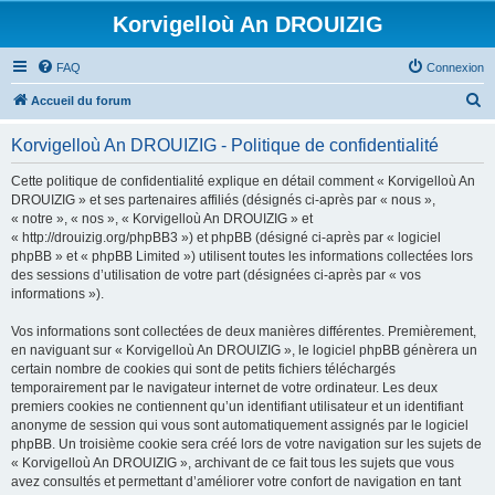
Korvigelloù An DROUIZIG
FAQ
Connexion
R
Accueil du forum
e
Korvigelloù An DROUIZIG - Politique de confidentialité
c
h
Cette politique de confidentialité explique en détail comment « Korvigelloù An
DROUIZIG » et ses partenaires affiliés (désignés ci-après par « nous »,
e
« notre », « nos », « Korvigelloù An DROUIZIG » et
r
« http://drouizig.org/phpBB3 ») et phpBB (désigné ci-après par « logiciel
phpBB » et « phpBB Limited ») utilisent toutes les informations collectées lors
c
des sessions d’utilisation de votre part (désignées ci-après par « vos
h
informations »).
e
Vos informations sont collectées de deux manières différentes. Premièrement,
r
en naviguant sur « Korvigelloù An DROUIZIG », le logiciel phpBB génèrera un
certain nombre de cookies qui sont de petits fichiers téléchargés
temporairement par le navigateur internet de votre ordinateur. Les deux
premiers cookies ne contiennent qu’un identifiant utilisateur et un identifiant
anonyme de session qui vous sont automatiquement assignés par le logiciel
phpBB. Un troisième cookie sera créé lors de votre navigation sur les sujets de
« Korvigelloù An DROUIZIG », archivant de ce fait tous les sujets que vous
avez consultés et permettant d’améliorer votre confort de navigation en tant