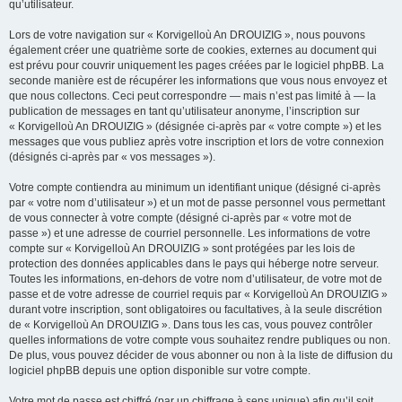
qu’utilisateur.
Lors de votre navigation sur « Korvigelloù An DROUIZIG », nous pouvons
également créer une quatrième sorte de cookies, externes au document qui
est prévu pour couvrir uniquement les pages créées par le logiciel phpBB. La
seconde manière est de récupérer les informations que vous nous envoyez et
que nous collectons. Ceci peut correspondre — mais n’est pas limité à — la
publication de messages en tant qu’utilisateur anonyme, l’inscription sur
« Korvigelloù An DROUIZIG » (désignée ci-après par « votre compte ») et les
messages que vous publiez après votre inscription et lors de votre connexion
(désignés ci-après par « vos messages »).
Votre compte contiendra au minimum un identifiant unique (désigné ci-après
par « votre nom d’utilisateur ») et un mot de passe personnel vous permettant
de vous connecter à votre compte (désigné ci-après par « votre mot de
passe ») et une adresse de courriel personnelle. Les informations de votre
compte sur « Korvigelloù An DROUIZIG » sont protégées par les lois de
protection des données applicables dans le pays qui héberge notre serveur.
Toutes les informations, en-dehors de votre nom d’utilisateur, de votre mot de
passe et de votre adresse de courriel requis par « Korvigelloù An DROUIZIG »
durant votre inscription, sont obligatoires ou facultatives, à la seule discrétion
de « Korvigelloù An DROUIZIG ». Dans tous les cas, vous pouvez contrôler
quelles informations de votre compte vous souhaitez rendre publiques ou non.
De plus, vous pouvez décider de vous abonner ou non à la liste de diffusion du
logiciel phpBB depuis une option disponible sur votre compte.
Votre mot de passe est chiffré (par un chiffrage à sens unique) afin qu’il soit