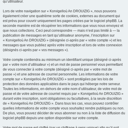
qu’utilisateur.
Lors de votre navigation sur « Korvigelloù An DROUIZIG », nous pouvons
également créer une quatrième sorte de cookies, externes au document qui
est prévu pour couvrir uniquement les pages créées par le logiciel phpBB. La
seconde manière est de récupérer les informations que vous nous envoyez et
que nous collectons. Ceci peut correspondre — mais n’est pas limité à — la
publication de messages en tant qu’utilisateur anonyme, l’inscription sur
« Korvigelloù An DROUIZIG » (désignée ci-après par « votre compte ») et les
messages que vous publiez après votre inscription et lors de votre connexion
(désignés ci-après par « vos messages »).
Votre compte contiendra au minimum un identifiant unique (désigné ci-après
par « votre nom d’utilisateur ») et un mot de passe personnel vous permettant
de vous connecter à votre compte (désigné ci-après par « votre mot de
passe ») et une adresse de courriel personnelle. Les informations de votre
compte sur « Korvigelloù An DROUIZIG » sont protégées par les lois de
protection des données applicables dans le pays qui héberge notre serveur.
Toutes les informations, en-dehors de votre nom d’utilisateur, de votre mot de
passe et de votre adresse de courriel requis par « Korvigelloù An DROUIZIG »
durant votre inscription, sont obligatoires ou facultatives, à la seule discrétion
de « Korvigelloù An DROUIZIG ». Dans tous les cas, vous pouvez contrôler
quelles informations de votre compte vous souhaitez rendre publiques ou non.
De plus, vous pouvez décider de vous abonner ou non à la liste de diffusion du
logiciel phpBB depuis une option disponible sur votre compte.
Votre mot de passe est chiffré (par un chiffrage à sens unique) afin qu’il soit