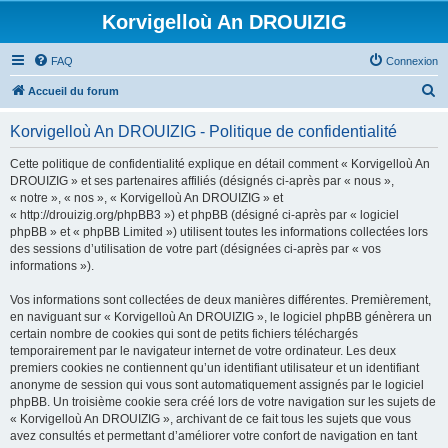
Korvigelloù An DROUIZIG
FAQ
Connexion
R
Accueil du forum
e
Korvigelloù An DROUIZIG - Politique de confidentialité
c
h
Cette politique de confidentialité explique en détail comment « Korvigelloù An
DROUIZIG » et ses partenaires affiliés (désignés ci-après par « nous »,
e
« notre », « nos », « Korvigelloù An DROUIZIG » et
r
« http://drouizig.org/phpBB3 ») et phpBB (désigné ci-après par « logiciel
phpBB » et « phpBB Limited ») utilisent toutes les informations collectées lors
c
des sessions d’utilisation de votre part (désignées ci-après par « vos
h
informations »).
e
Vos informations sont collectées de deux manières différentes. Premièrement,
r
en naviguant sur « Korvigelloù An DROUIZIG », le logiciel phpBB génèrera un
certain nombre de cookies qui sont de petits fichiers téléchargés
temporairement par le navigateur internet de votre ordinateur. Les deux
premiers cookies ne contiennent qu’un identifiant utilisateur et un identifiant
anonyme de session qui vous sont automatiquement assignés par le logiciel
phpBB. Un troisième cookie sera créé lors de votre navigation sur les sujets de
« Korvigelloù An DROUIZIG », archivant de ce fait tous les sujets que vous
avez consultés et permettant d’améliorer votre confort de navigation en tant