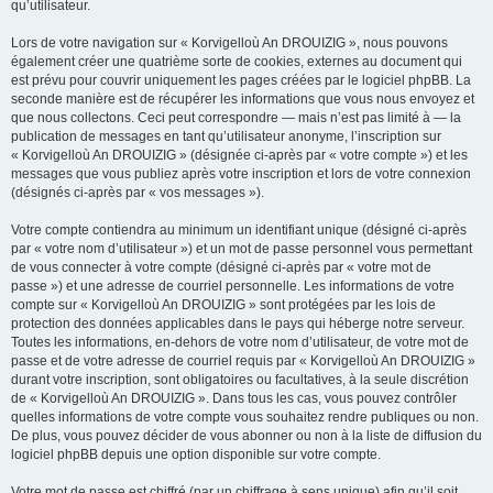
qu’utilisateur.
Lors de votre navigation sur « Korvigelloù An DROUIZIG », nous pouvons
également créer une quatrième sorte de cookies, externes au document qui
est prévu pour couvrir uniquement les pages créées par le logiciel phpBB. La
seconde manière est de récupérer les informations que vous nous envoyez et
que nous collectons. Ceci peut correspondre — mais n’est pas limité à — la
publication de messages en tant qu’utilisateur anonyme, l’inscription sur
« Korvigelloù An DROUIZIG » (désignée ci-après par « votre compte ») et les
messages que vous publiez après votre inscription et lors de votre connexion
(désignés ci-après par « vos messages »).
Votre compte contiendra au minimum un identifiant unique (désigné ci-après
par « votre nom d’utilisateur ») et un mot de passe personnel vous permettant
de vous connecter à votre compte (désigné ci-après par « votre mot de
passe ») et une adresse de courriel personnelle. Les informations de votre
compte sur « Korvigelloù An DROUIZIG » sont protégées par les lois de
protection des données applicables dans le pays qui héberge notre serveur.
Toutes les informations, en-dehors de votre nom d’utilisateur, de votre mot de
passe et de votre adresse de courriel requis par « Korvigelloù An DROUIZIG »
durant votre inscription, sont obligatoires ou facultatives, à la seule discrétion
de « Korvigelloù An DROUIZIG ». Dans tous les cas, vous pouvez contrôler
quelles informations de votre compte vous souhaitez rendre publiques ou non.
De plus, vous pouvez décider de vous abonner ou non à la liste de diffusion du
logiciel phpBB depuis une option disponible sur votre compte.
Votre mot de passe est chiffré (par un chiffrage à sens unique) afin qu’il soit