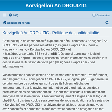
Korvigelloù An DROUIZIG
FAQ
Connexion
R
Accueil du forum
e
Korvigelloù An DROUIZIG - Politique de confidentialité
c
h
Cette politique de confidentialité explique en détail comment « Korvigelloù An
DROUIZIG » et ses partenaires affiliés (désignés ci-après par « nous »,
e
« notre », « nos », « Korvigelloù An DROUIZIG » et
r
« http://drouizig.org/phpBB3 ») et phpBB (désigné ci-après par « logiciel
phpBB » et « phpBB Limited ») utilisent toutes les informations collectées lors
c
des sessions d’utilisation de votre part (désignées ci-après par « vos
h
informations »).
e
Vos informations sont collectées de deux manières différentes. Premièrement,
r
en naviguant sur « Korvigelloù An DROUIZIG », le logiciel phpBB génèrera un
certain nombre de cookies qui sont de petits fichiers téléchargés
temporairement par le navigateur internet de votre ordinateur. Les deux
premiers cookies ne contiennent qu’un identifiant utilisateur et un identifiant
anonyme de session qui vous sont automatiquement assignés par le logiciel
phpBB. Un troisième cookie sera créé lors de votre navigation sur les sujets de
« Korvigelloù An DROUIZIG », archivant de ce fait tous les sujets que vous
avez consultés et permettant d’améliorer votre confort de navigation en tant