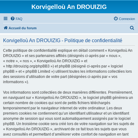
Korvigelloù An DROUIZIG
FAQ
Connexion
R
Accueil du forum
e
Korvigelloù An DROUIZIG - Politique de confidentialité
c
h
Cette politique de confidentialité explique en détail comment « Korvigelloù An
DROUIZIG » et ses partenaires affiliés (désignés ci-après par « nous »,
e
« notre », « nos », « Korvigelloù An DROUIZIG » et
r
« http://drouizig.org/phpBB3 ») et phpBB (désigné ci-après par « logiciel
phpBB » et « phpBB Limited ») utilisent toutes les informations collectées lors
c
des sessions d’utilisation de votre part (désignées ci-après par « vos
h
informations »).
e
Vos informations sont collectées de deux manières différentes. Premièrement,
r
en naviguant sur « Korvigelloù An DROUIZIG », le logiciel phpBB génèrera un
certain nombre de cookies qui sont de petits fichiers téléchargés
temporairement par le navigateur internet de votre ordinateur. Les deux
premiers cookies ne contiennent qu’un identifiant utilisateur et un identifiant
anonyme de session qui vous sont automatiquement assignés par le logiciel
phpBB. Un troisième cookie sera créé lors de votre navigation sur les sujets de
« Korvigelloù An DROUIZIG », archivant de ce fait tous les sujets que vous
avez consultés et permettant d’améliorer votre confort de navigation en tant