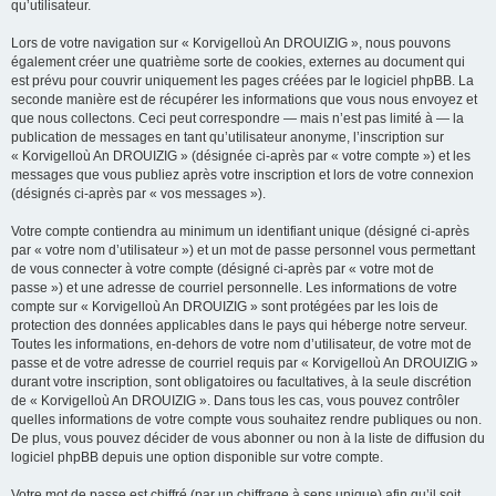
qu’utilisateur.
Lors de votre navigation sur « Korvigelloù An DROUIZIG », nous pouvons
également créer une quatrième sorte de cookies, externes au document qui
est prévu pour couvrir uniquement les pages créées par le logiciel phpBB. La
seconde manière est de récupérer les informations que vous nous envoyez et
que nous collectons. Ceci peut correspondre — mais n’est pas limité à — la
publication de messages en tant qu’utilisateur anonyme, l’inscription sur
« Korvigelloù An DROUIZIG » (désignée ci-après par « votre compte ») et les
messages que vous publiez après votre inscription et lors de votre connexion
(désignés ci-après par « vos messages »).
Votre compte contiendra au minimum un identifiant unique (désigné ci-après
par « votre nom d’utilisateur ») et un mot de passe personnel vous permettant
de vous connecter à votre compte (désigné ci-après par « votre mot de
passe ») et une adresse de courriel personnelle. Les informations de votre
compte sur « Korvigelloù An DROUIZIG » sont protégées par les lois de
protection des données applicables dans le pays qui héberge notre serveur.
Toutes les informations, en-dehors de votre nom d’utilisateur, de votre mot de
passe et de votre adresse de courriel requis par « Korvigelloù An DROUIZIG »
durant votre inscription, sont obligatoires ou facultatives, à la seule discrétion
de « Korvigelloù An DROUIZIG ». Dans tous les cas, vous pouvez contrôler
quelles informations de votre compte vous souhaitez rendre publiques ou non.
De plus, vous pouvez décider de vous abonner ou non à la liste de diffusion du
logiciel phpBB depuis une option disponible sur votre compte.
Votre mot de passe est chiffré (par un chiffrage à sens unique) afin qu’il soit