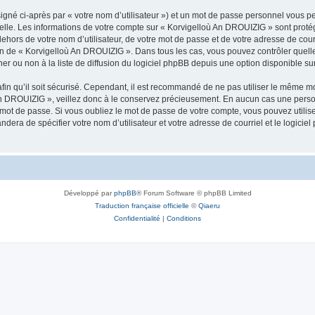
igné ci-après par « votre nom d’utilisateur ») et un mot de passe personnel vous p
nelle. Les informations de votre compte sur « Korvigelloù An DROUIZIG » sont proté
dehors de votre nom d’utilisateur, de votre mot de passe et de votre adresse de cou
rétion de « Korvigelloù An DROUIZIG ». Dans tous les cas, vous pouvez contrôler que
 ou non à la liste de diffusion du logiciel phpBB depuis une option disponible su
afin qu’il soit sécurisé. Cependant, il est recommandé de ne pas utiliser le même mot
An DROUIZIG », veillez donc à le conservez précieusement. En aucun cas une perso
 mot de passe. Si vous oubliez le mot de passe de votre compte, vous pouvez utilis
andera de spécifier votre nom d’utilisateur et votre adresse de courriel et le logi
Développé par
phpBB
® Forum Software © phpBB Limited
Traduction française officielle
©
Qiaeru
Confidentialité
|
Conditions