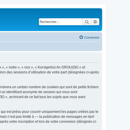
Rechercher
Recherche avancé
Connexion
s », « notre », « nos », « Korvigelloù An DROUIZIG » et
lors des sessions d’utilisation de votre part (désignées ci-après
èrera un certain nombre de cookies qui sont de petits fichiers
et un identifiant anonyme de session qui vous sont
G », archivant de ce fait tous les sujets que vous avez
qui est prévu pour couvrir uniquement les pages créées par le
ais n’est pas limité à — la publication de messages en tant
rès votre inscription et lors de votre connexion (désignés ci-