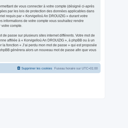
ermettant de vous connecter à votre compte (désigné ci-après
gées par les lois de protection des données applicables dans
rriel requis par « Korvigelloù An DROUIZIG » durant votre
lles informations de votre compte vous souhaitez rendre
r votre compte.
 de passe sur plusieurs sites internet différents. Votre mot de
nne affiliée à « Korvigelloù An DROUIZIG », à phpBB ou à un
er la fonction « J’ai perdu mon mot de passe » qui est proposée
ciel phpBB générera alors un nouveau mot de passe afin que vous
Supprimer les cookies
Fuseau horaire sur
UTC+01:00