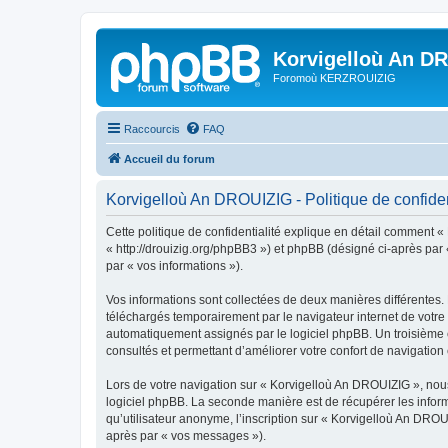
Korvigelloù An D
Foromoù KERZROUIZIG
Raccourcis
FAQ
Accueil du forum
Korvigelloù An DROUIZIG - Politique de confiden
Cette politique de confidentialité explique en détail comment «
« http://drouizig.org/phpBB3 ») et phpBB (désigné ci-après par «
par « vos informations »).
Vos informations sont collectées de deux manières différentes.
téléchargés temporairement par le navigateur internet de votre 
automatiquement assignés par le logiciel phpBB. Un troisième co
consultés et permettant d’améliorer votre confort de navigation e
Lors de votre navigation sur « Korvigelloù An DROUIZIG », no
logiciel phpBB. La seconde manière est de récupérer les infor
qu’utilisateur anonyme, l’inscription sur « Korvigelloù An DROU
après par « vos messages »).