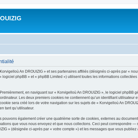
ROUIZIG
tialité
 Korvigelloù An DROUIZIG » et ses partenaires affiliés (désignés ci-après par « nou
 logiciel phpBB » et « phpBB Limited ») utilisent toutes les informations collectées 
 Premièrement, en naviguant sur « Korvigelloù An DROUIZIG », le logiciel phpBB gén
ordinateur. Les deux premiers cookies ne contiennent qu’un identifiant utilisateur 
okie sera créé lors de votre navigation sur les sujets de « Korvigelloù An DROUIZI
n tant qu’utilisateur.
us pouvons également créer une quatrième sorte de cookies, externes au document 
mations que vous nous envoyez et que nous collectons. Ceci peut correspondre — m
IZIG » (désignée ci-après par « votre compte ») et les messages que vous publiez ap