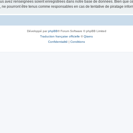
vous avez renseignées soient enregistrées dans notre base de données. Bien que ces
, ne pourront être tenus comme responsables en cas de tentative de piratage info
Développé par
phpBB
® Forum Software © phpBB Limited
Traduction française officielle
©
Qiaeru
Confidentialité
|
Conditions