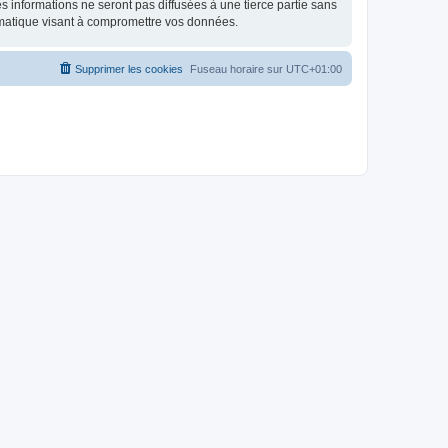
 informations ne seront pas diffusées à une tierce partie sans
rmatique visant à compromettre vos données.
Supprimer les cookies
Fuseau horaire sur
UTC+01:00