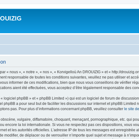
ROUIZIG
ion
ar « nous », « notre », « nos », « Korvigelloù An DROUIZIG » et « http://drouizig.
ment responsable de toutes les conditions suivantes, veuillez ne pas utiliser et a
ous informer de ces modifications, bien que nous vous conseillons de vérifier rég
ations aient été effectuées, vous acceptez d’être légalement responsable des condi
 logiciel phpBB » et « phpBB Limited ») qui est un logiciel de forum de discussio
iel phpBB a pour seul but de faciliter les discussions sur internet et phpBB Limit
ptons pas. Pour plus d’informations concernant phpBB, veuillez consulter
le site 
obscène, vulgaire, diffamatoire, choquant, menaçant, pornographique, etc. qui pourr
u encore la loi internationale. Si vous ne respectez pas ces dispositions, vous vo
ernet et les autorités officielles. L’adresse IP de tous les messages est enregistrée
 de modifier, de déplacer ou de verrouiller n’importe quel sujet et message à n’imp