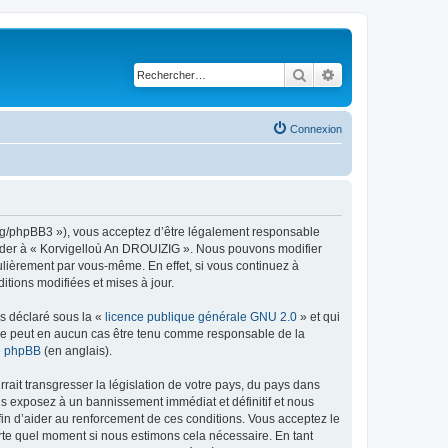
Rechercher
Recherche avancé
Connexion
org/phpBB3 »), vous acceptez d’être légalement responsable
ccéder à « Korvigelloù An DROUIZIG ». Nous pouvons modifier
ulièrement par vous-même. En effet, si vous continuez à
tions modifiées et mises à jour.
ns déclaré sous la «
licence publique générale GNU 2.0
» et qui
ed ne peut en aucun cas être tenu comme responsable de la
de phpBB
(en anglais).
ait transgresser la législation de votre pays, du pays dans
us exposez à un bannissement immédiat et définitif et nous
 afin d’aider au renforcement de ces conditions. Vous acceptez le
orte quel moment si nous estimons cela nécessaire. En tant