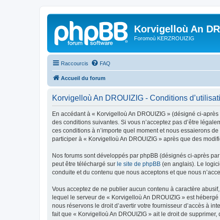
Korvigelloù An D
Foromoù KERZROUIZIG
Raccourcis
FAQ
Accueil du forum
Korvigelloù An DROUIZIG - Conditions d’utilisat
En accédant à « Korvigelloù An DROUIZIG » (désigné ci-après p
des conditions suivantes. Si vous n’acceptez pas d’être légale
ces conditions à n’importe quel moment et nous essaierons de v
participer à « Korvigelloù An DROUIZIG » après que des modific
Nos forums sont développés par phpBB (désignés ci-après par «
peut être téléchargé sur
le site de phpBB
(en anglais). Le logic
conduite et du contenu que nous acceptons et que nous n’acce
Vous acceptez de ne publier aucun contenu à caractère abusif, 
lequel le serveur de « Korvigelloù An DROUIZIG » est hébergé o
nous réservons le droit d’avertir votre fournisseur d’accès à int
fait que « Korvigelloù An DROUIZIG » ait le droit de supprimer,