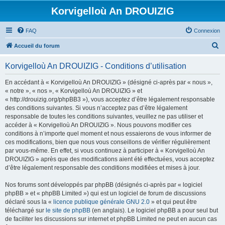
Korvigelloù An DROUIZIG
FAQ
Connexion
R
Accueil du forum
e
Korvigelloù An DROUIZIG - Conditions d’utilisation
c
h
En accédant à « Korvigelloù An DROUIZIG » (désigné ci-après par « nous »,
« notre », « nos », « Korvigelloù An DROUIZIG » et
e
« http://drouizig.org/phpBB3 »), vous acceptez d’être légalement responsable
r
des conditions suivantes. Si vous n’acceptez pas d’être légalement
responsable de toutes les conditions suivantes, veuillez ne pas utiliser et
c
accéder à « Korvigelloù An DROUIZIG ». Nous pouvons modifier ces
h
conditions à n’importe quel moment et nous essaierons de vous informer de
ces modifications, bien que nous vous conseillons de vérifier régulièrement
e
par vous-même. En effet, si vous continuez à participer à « Korvigelloù An
r
DROUIZIG » après que des modifications aient été effectuées, vous acceptez
d’être légalement responsable des conditions modifiées et mises à jour.
Nos forums sont développés par phpBB (désignés ci-après par « logiciel
phpBB » et « phpBB Limited ») qui est un logiciel de forum de discussions
déclaré sous la «
licence publique générale GNU 2.0
» et qui peut être
téléchargé sur
le site de phpBB
(en anglais). Le logiciel phpBB a pour seul but
de faciliter les discussions sur internet et phpBB Limited ne peut en aucun cas