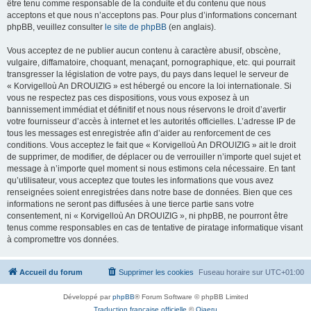
être tenu comme responsable de la conduite et du contenu que nous
acceptons et que nous n’acceptons pas. Pour plus d’informations concernant
phpBB, veuillez consulter
le site de phpBB
(en anglais).
Vous acceptez de ne publier aucun contenu à caractère abusif, obscène,
vulgaire, diffamatoire, choquant, menaçant, pornographique, etc. qui pourrait
transgresser la législation de votre pays, du pays dans lequel le serveur de
« Korvigelloù An DROUIZIG » est hébergé ou encore la loi internationale. Si
vous ne respectez pas ces dispositions, vous vous exposez à un
bannissement immédiat et définitif et nous nous réservons le droit d’avertir
votre fournisseur d’accès à internet et les autorités officielles. L’adresse IP de
tous les messages est enregistrée afin d’aider au renforcement de ces
conditions. Vous acceptez le fait que « Korvigelloù An DROUIZIG » ait le droit
de supprimer, de modifier, de déplacer ou de verrouiller n’importe quel sujet et
message à n’importe quel moment si nous estimons cela nécessaire. En tant
qu’utilisateur, vous acceptez que toutes les informations que vous avez
renseignées soient enregistrées dans notre base de données. Bien que ces
informations ne seront pas diffusées à une tierce partie sans votre
consentement, ni « Korvigelloù An DROUIZIG », ni phpBB, ne pourront être
tenus comme responsables en cas de tentative de piratage informatique visant
à compromettre vos données.
Accueil du forum
Supprimer les cookies
Fuseau horaire sur
UTC+01:00
Développé par
phpBB
® Forum Software © phpBB Limited
Traduction française officielle
©
Qiaeru