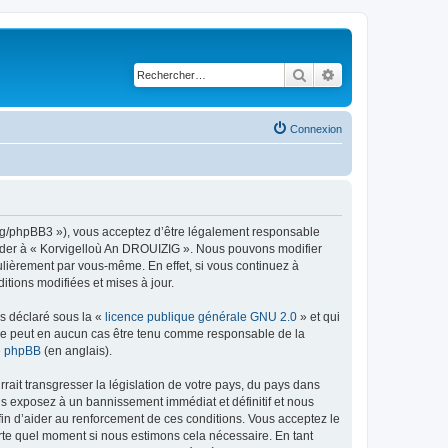
Rechercher
Recherche avancé
Connexion
org/phpBB3 »), vous acceptez d’être légalement responsable
ccéder à « Korvigelloù An DROUIZIG ». Nous pouvons modifier
ulièrement par vous-même. En effet, si vous continuez à
tions modifiées et mises à jour.
ns déclaré sous la «
licence publique générale GNU 2.0
» et qui
ed ne peut en aucun cas être tenu comme responsable de la
de phpBB
(en anglais).
ait transgresser la législation de votre pays, du pays dans
us exposez à un bannissement immédiat et définitif et nous
 afin d’aider au renforcement de ces conditions. Vous acceptez le
orte quel moment si nous estimons cela nécessaire. En tant