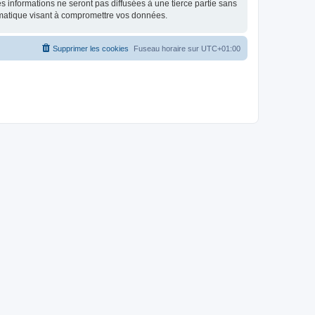
 informations ne seront pas diffusées à une tierce partie sans
rmatique visant à compromettre vos données.
Supprimer les cookies
Fuseau horaire sur
UTC+01:00