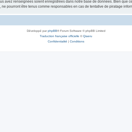
vous avez renseignées soient enregistrées dans notre base de données. Bien que ces
, ne pourront être tenus comme responsables en cas de tentative de piratage info
Développé par
phpBB
® Forum Software © phpBB Limited
Traduction française officielle
©
Qiaeru
Confidentialité
|
Conditions