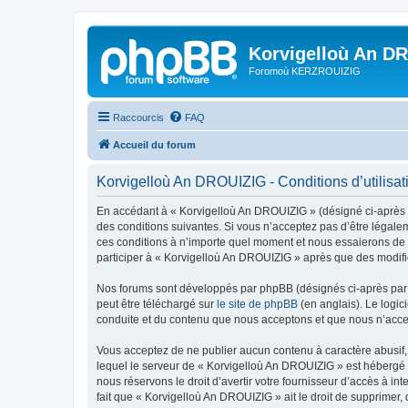
Korvigelloù An D
Foromoù KERZROUIZIG
Raccourcis
FAQ
Accueil du forum
Korvigelloù An DROUIZIG - Conditions d’utilisat
En accédant à « Korvigelloù An DROUIZIG » (désigné ci-après p
des conditions suivantes. Si vous n’acceptez pas d’être légale
ces conditions à n’importe quel moment et nous essaierons de v
participer à « Korvigelloù An DROUIZIG » après que des modific
Nos forums sont développés par phpBB (désignés ci-après par «
peut être téléchargé sur
le site de phpBB
(en anglais). Le logic
conduite et du contenu que nous acceptons et que nous n’acce
Vous acceptez de ne publier aucun contenu à caractère abusif, 
lequel le serveur de « Korvigelloù An DROUIZIG » est hébergé o
nous réservons le droit d’avertir votre fournisseur d’accès à int
fait que « Korvigelloù An DROUIZIG » ait le droit de supprimer,