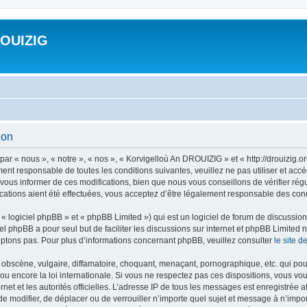
ROUIZIG
ion
ar « nous », « notre », « nos », « Korvigelloù An DROUIZIG » et « http://drouizig.
ment responsable de toutes les conditions suivantes, veuillez ne pas utiliser et a
ous informer de ces modifications, bien que nous vous conseillons de vérifier rég
ations aient été effectuées, vous acceptez d’être légalement responsable des condi
 logiciel phpBB » et « phpBB Limited ») qui est un logiciel de forum de discussio
iel phpBB a pour seul but de faciliter les discussions sur internet et phpBB Limit
ptons pas. Pour plus d’informations concernant phpBB, veuillez consulter
le site 
obscène, vulgaire, diffamatoire, choquant, menaçant, pornographique, etc. qui pourr
u encore la loi internationale. Si vous ne respectez pas ces dispositions, vous vo
ernet et les autorités officielles. L’adresse IP de tous les messages est enregistrée
 de modifier, de déplacer ou de verrouiller n’importe quel sujet et message à n’imp