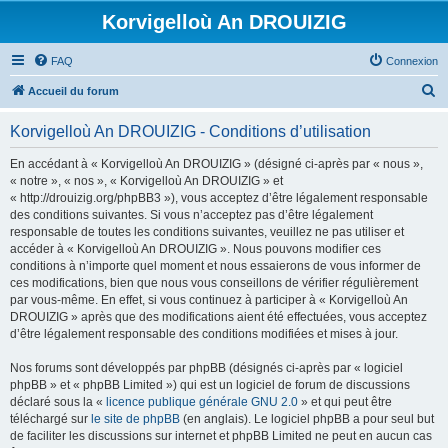
Korvigelloù An DROUIZIG
FAQ
Connexion
R
Accueil du forum
e
Korvigelloù An DROUIZIG - Conditions d’utilisation
c
h
En accédant à « Korvigelloù An DROUIZIG » (désigné ci-après par « nous »,
« notre », « nos », « Korvigelloù An DROUIZIG » et
e
« http://drouizig.org/phpBB3 »), vous acceptez d’être légalement responsable
r
des conditions suivantes. Si vous n’acceptez pas d’être légalement
responsable de toutes les conditions suivantes, veuillez ne pas utiliser et
c
accéder à « Korvigelloù An DROUIZIG ». Nous pouvons modifier ces
h
conditions à n’importe quel moment et nous essaierons de vous informer de
ces modifications, bien que nous vous conseillons de vérifier régulièrement
e
par vous-même. En effet, si vous continuez à participer à « Korvigelloù An
r
DROUIZIG » après que des modifications aient été effectuées, vous acceptez
d’être légalement responsable des conditions modifiées et mises à jour.
Nos forums sont développés par phpBB (désignés ci-après par « logiciel
phpBB » et « phpBB Limited ») qui est un logiciel de forum de discussions
déclaré sous la «
licence publique générale GNU 2.0
» et qui peut être
téléchargé sur
le site de phpBB
(en anglais). Le logiciel phpBB a pour seul but
de faciliter les discussions sur internet et phpBB Limited ne peut en aucun cas