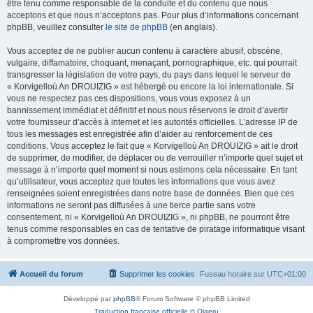
être tenu comme responsable de la conduite et du contenu que nous
acceptons et que nous n’acceptons pas. Pour plus d’informations concernant
phpBB, veuillez consulter
le site de phpBB
(en anglais).
Vous acceptez de ne publier aucun contenu à caractère abusif, obscène,
vulgaire, diffamatoire, choquant, menaçant, pornographique, etc. qui pourrait
transgresser la législation de votre pays, du pays dans lequel le serveur de
« Korvigelloù An DROUIZIG » est hébergé ou encore la loi internationale. Si
vous ne respectez pas ces dispositions, vous vous exposez à un
bannissement immédiat et définitif et nous nous réservons le droit d’avertir
votre fournisseur d’accès à internet et les autorités officielles. L’adresse IP de
tous les messages est enregistrée afin d’aider au renforcement de ces
conditions. Vous acceptez le fait que « Korvigelloù An DROUIZIG » ait le droit
de supprimer, de modifier, de déplacer ou de verrouiller n’importe quel sujet et
message à n’importe quel moment si nous estimons cela nécessaire. En tant
qu’utilisateur, vous acceptez que toutes les informations que vous avez
renseignées soient enregistrées dans notre base de données. Bien que ces
informations ne seront pas diffusées à une tierce partie sans votre
consentement, ni « Korvigelloù An DROUIZIG », ni phpBB, ne pourront être
tenus comme responsables en cas de tentative de piratage informatique visant
à compromettre vos données.
Accueil du forum
Supprimer les cookies
Fuseau horaire sur
UTC+01:00
Développé par
phpBB
® Forum Software © phpBB Limited
Traduction française officielle
©
Qiaeru