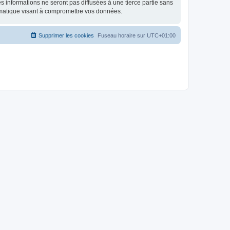
 informations ne seront pas diffusées à une tierce partie sans
rmatique visant à compromettre vos données.
Supprimer les cookies
Fuseau horaire sur
UTC+01:00