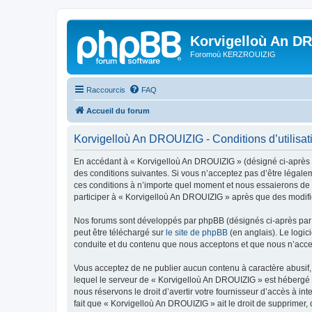
Korvigelloù An D
Foromoù KERZROUIZIG
Raccourcis
FAQ
Accueil du forum
Korvigelloù An DROUIZIG - Conditions d’utilisat
En accédant à « Korvigelloù An DROUIZIG » (désigné ci-après p
des conditions suivantes. Si vous n’acceptez pas d’être légale
ces conditions à n’importe quel moment et nous essaierons de v
participer à « Korvigelloù An DROUIZIG » après que des modific
Nos forums sont développés par phpBB (désignés ci-après par «
peut être téléchargé sur
le site de phpBB
(en anglais). Le logic
conduite et du contenu que nous acceptons et que nous n’acce
Vous acceptez de ne publier aucun contenu à caractère abusif, 
lequel le serveur de « Korvigelloù An DROUIZIG » est hébergé o
nous réservons le droit d’avertir votre fournisseur d’accès à int
fait que « Korvigelloù An DROUIZIG » ait le droit de supprimer,