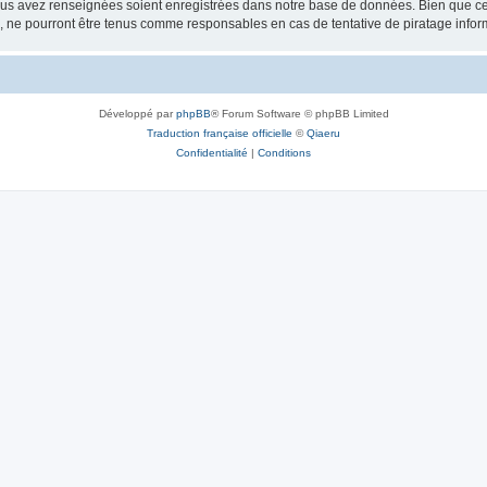
vous avez renseignées soient enregistrées dans notre base de données. Bien que ces
, ne pourront être tenus comme responsables en cas de tentative de piratage info
Développé par
phpBB
® Forum Software © phpBB Limited
Traduction française officielle
©
Qiaeru
Confidentialité
|
Conditions