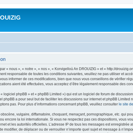
ROUIZIG
ion
ar « nous », « notre », « nos », « Korvigelloù An DROUIZIG » et « http://drouizig.
ment responsable de toutes les conditions suivantes, veuillez ne pas utiliser et a
ous informer de ces modifications, bien que nous vous conseillons de vérifier rég
ations aient été effectuées, vous acceptez d’être légalement responsable des condi
 logiciel phpBB » et « phpBB Limited ») qui est un logiciel de forum de discussio
iel phpBB a pour seul but de faciliter les discussions sur internet et phpBB Limit
ptons pas. Pour plus d’informations concernant phpBB, veuillez consulter
le site 
obscène, vulgaire, diffamatoire, choquant, menaçant, pornographique, etc. qui pourr
u encore la loi internationale. Si vous ne respectez pas ces dispositions, vous vo
ernet et les autorités officielles. L’adresse IP de tous les messages est enregistrée
 de modifier, de déplacer ou de verrouiller n’importe quel sujet et message à n’imp