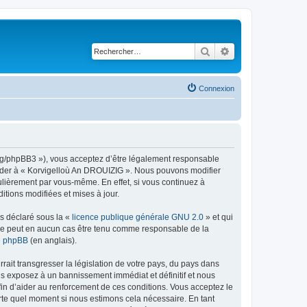
Rechercher
Recherche avancé
Connexion
org/phpBB3 »), vous acceptez d’être légalement responsable
ccéder à « Korvigelloù An DROUIZIG ». Nous pouvons modifier
ulièrement par vous-même. En effet, si vous continuez à
tions modifiées et mises à jour.
ns déclaré sous la «
licence publique générale GNU 2.0
» et qui
ed ne peut en aucun cas être tenu comme responsable de la
de phpBB
(en anglais).
ait transgresser la législation de votre pays, du pays dans
us exposez à un bannissement immédiat et définitif et nous
 afin d’aider au renforcement de ces conditions. Vous acceptez le
orte quel moment si nous estimons cela nécessaire. En tant