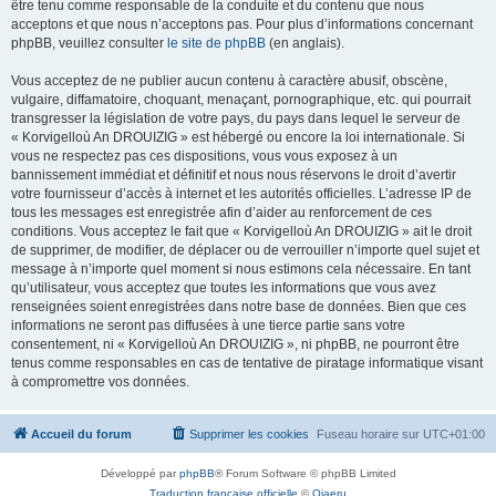
être tenu comme responsable de la conduite et du contenu que nous
acceptons et que nous n’acceptons pas. Pour plus d’informations concernant
phpBB, veuillez consulter
le site de phpBB
(en anglais).
Vous acceptez de ne publier aucun contenu à caractère abusif, obscène,
vulgaire, diffamatoire, choquant, menaçant, pornographique, etc. qui pourrait
transgresser la législation de votre pays, du pays dans lequel le serveur de
« Korvigelloù An DROUIZIG » est hébergé ou encore la loi internationale. Si
vous ne respectez pas ces dispositions, vous vous exposez à un
bannissement immédiat et définitif et nous nous réservons le droit d’avertir
votre fournisseur d’accès à internet et les autorités officielles. L’adresse IP de
tous les messages est enregistrée afin d’aider au renforcement de ces
conditions. Vous acceptez le fait que « Korvigelloù An DROUIZIG » ait le droit
de supprimer, de modifier, de déplacer ou de verrouiller n’importe quel sujet et
message à n’importe quel moment si nous estimons cela nécessaire. En tant
qu’utilisateur, vous acceptez que toutes les informations que vous avez
renseignées soient enregistrées dans notre base de données. Bien que ces
informations ne seront pas diffusées à une tierce partie sans votre
consentement, ni « Korvigelloù An DROUIZIG », ni phpBB, ne pourront être
tenus comme responsables en cas de tentative de piratage informatique visant
à compromettre vos données.
Accueil du forum
Supprimer les cookies
Fuseau horaire sur
UTC+01:00
Développé par
phpBB
® Forum Software © phpBB Limited
Traduction française officielle
©
Qiaeru