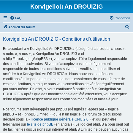
Korvigelloù An DROUIZIG
FAQ
Connexion
R
Accueil du forum
e
Korvigelloù An DROUIZIG - Conditions d’utilisation
c
h
En accédant à « Korvigelloù An DROUIZIG » (désigné ci-après par « nous »,
« notre », « nos », « Korvigelloù An DROUIZIG » et
e
« http://drouizig.org/phpBB3 »), vous acceptez d’être légalement responsable
r
des conditions suivantes. Si vous n’acceptez pas d’être légalement
responsable de toutes les conditions suivantes, veuillez ne pas utiliser et
c
accéder à « Korvigelloù An DROUIZIG ». Nous pouvons modifier ces
h
conditions à n’importe quel moment et nous essaierons de vous informer de
ces modifications, bien que nous vous conseillons de vérifier régulièrement
e
par vous-même. En effet, si vous continuez à participer à « Korvigelloù An
r
DROUIZIG » après que des modifications aient été effectuées, vous acceptez
d’être légalement responsable des conditions modifiées et mises à jour.
Nos forums sont développés par phpBB (désignés ci-après par « logiciel
phpBB » et « phpBB Limited ») qui est un logiciel de forum de discussions
déclaré sous la «
licence publique générale GNU 2.0
» et qui peut être
téléchargé sur
le site de phpBB
(en anglais). Le logiciel phpBB a pour seul but
de faciliter les discussions sur internet et phpBB Limited ne peut en aucun cas