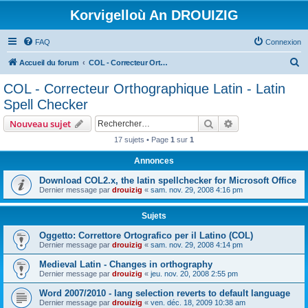
Korvigelloù An DROUIZIG
FAQ
Connexion
R
Accueil du forum
COL - Correcteur Orthographique Latin - Latin Spell Checker
e
COL - Correcteur Orthographique Latin - Latin
c
Spell Checker
h
Rechercher
Recherche avanc
Nouveau sujet
e
17 sujets • Page
1
sur
1
r
Annonces
c
h
Download COL2.x, the latin spellchecker for Microsoft Office
Dernier message par
drouizig
«
sam. nov. 29, 2008 4:16 pm
e
r
Sujets
Oggetto: Correttore Ortografico per il Latino (COL)
Dernier message par
drouizig
«
sam. nov. 29, 2008 4:14 pm
Medieval Latin - Changes in orthography
Dernier message par
drouizig
«
jeu. nov. 20, 2008 2:55 pm
Word 2007/2010 - lang selection reverts to default language
Dernier message par
drouizig
«
ven. déc. 18, 2009 10:38 am