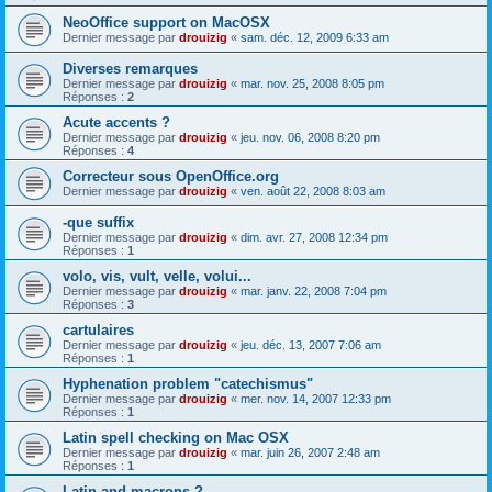
NeoOffice support on MacOSX
Dernier message par
drouizig
«
sam. déc. 12, 2009 6:33 am
Diverses remarques
Dernier message par
drouizig
«
mar. nov. 25, 2008 8:05 pm
Réponses :
2
Acute accents ?
Dernier message par
drouizig
«
jeu. nov. 06, 2008 8:20 pm
Réponses :
4
Correcteur sous OpenOffice.org
Dernier message par
drouizig
«
ven. août 22, 2008 8:03 am
-que suffix
Dernier message par
drouizig
«
dim. avr. 27, 2008 12:34 pm
Réponses :
1
volo, vis, vult, velle, volui...
Dernier message par
drouizig
«
mar. janv. 22, 2008 7:04 pm
Réponses :
3
cartulaires
Dernier message par
drouizig
«
jeu. déc. 13, 2007 7:06 am
Réponses :
1
Hyphenation problem "catechismus"
Dernier message par
drouizig
«
mer. nov. 14, 2007 12:33 pm
Réponses :
1
Latin spell checking on Mac OSX
Dernier message par
drouizig
«
mar. juin 26, 2007 2:48 am
Réponses :
1
Latin and macrons ?