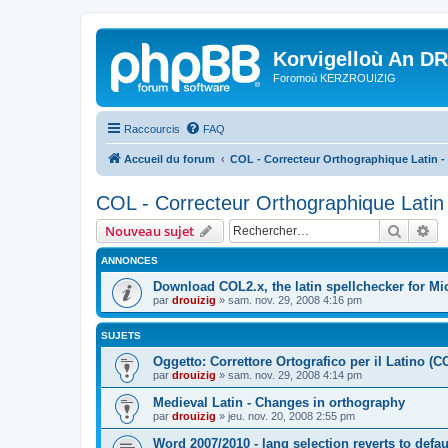
Korvigelloù An D
Foromoù KERZROUIZIG
Raccourcis
FAQ
Accueil du forum
COL - Correcteur Orthographique Latin - 
COL - Correcteur Orthographique Latin 
Recher
Re
Nouveau sujet
ANNONCES
Download COL2.x, the latin spellchecker for Mic
par
drouizig
»
sam. nov. 29, 2008 4:16 pm
SUJETS
Oggetto: Correttore Ortografico per il Latino (C
par
drouizig
»
sam. nov. 29, 2008 4:14 pm
Medieval Latin - Changes in orthography
par
drouizig
»
jeu. nov. 20, 2008 2:55 pm
Word 2007/2010 - lang selection reverts to defa