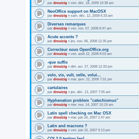
par
drouizig
»
ven. déc. 18, 2009 10:38 am
NeoOffice support on MacOSX
par
drouizig
»
sam. déc. 12, 2009 6:33 am
Diverses remarques
par
drouizig
»
ven. nov. 07, 2008 8:47 am
Acute accents ?
par
drouizig
»
jeu. nov. 06, 2008 12:35 pm
Correcteur sous OpenOffice.org
par
drouizig
»
ven. août 22, 2008 8:03 am
-que suffix
par
drouizig
»
dim. avr. 27, 2008 12:33 pm
volo, vis, vult, velle, volui...
par
drouizig
»
mar. janv. 22, 2008 7:01 pm
cartulaires
par
drouizig
»
jeu. déc. 13, 2007 7:05 am
Hyphenation problem "catechismus"
par
drouizig
»
mer. nov. 14, 2007 10:19 am
Latin spell checking on Mac OSX
par
drouizig
»
mar. juin 26, 2007 2:47 am
Latin and macrons ?
par
drouizig
»
ven. juin 15, 2007 9:13 pm
COL2.0 testing [en]