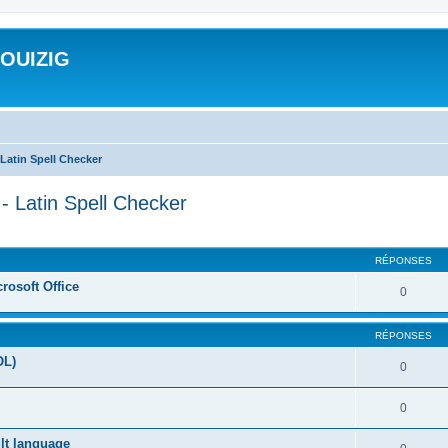
ROUIZIG
Latin Spell Checker
- Latin Spell Checker
cher
cherche avancée
RÉPONSES
rosoft Office
0
RÉPONSES
OL)
0
0
ult language