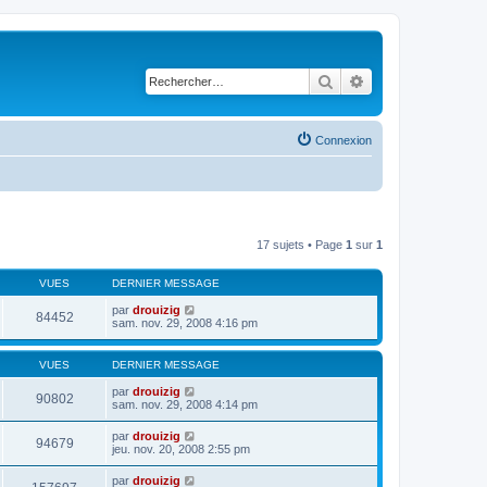
Rechercher
Recherche avancé
Connexion
17 sujets • Page
1
sur
1
VUES
DERNIER MESSAGE
par
drouizig
84452
sam. nov. 29, 2008 4:16 pm
VUES
DERNIER MESSAGE
par
drouizig
90802
sam. nov. 29, 2008 4:14 pm
par
drouizig
94679
jeu. nov. 20, 2008 2:55 pm
par
drouizig