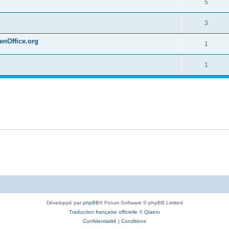
5
3
penOffice.org
1
1
Développé par
phpBB
® Forum Software © phpBB Limited
Traduction française officielle
©
Qiaeru
Confidentialité
|
Conditions