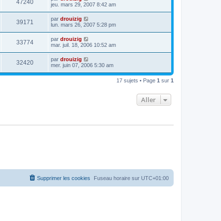
47240
jeu. mars 29, 2007 8:42 am
par
drouizig
39171
lun. mars 26, 2007 5:28 pm
par
drouizig
33774
mar. juil. 18, 2006 10:52 am
par
drouizig
32420
mer. juin 07, 2006 5:30 am
17 sujets • Page
1
sur
1
Aller
Supprimer les cookies
Fuseau horaire sur
UTC+01:00