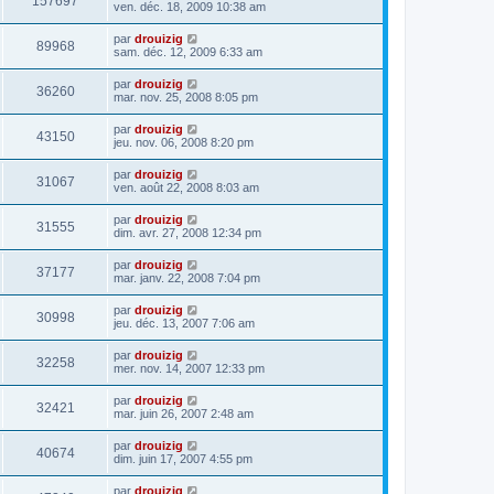
157697
ven. déc. 18, 2009 10:38 am
par
drouizig
89968
sam. déc. 12, 2009 6:33 am
par
drouizig
36260
mar. nov. 25, 2008 8:05 pm
par
drouizig
43150
jeu. nov. 06, 2008 8:20 pm
par
drouizig
31067
ven. août 22, 2008 8:03 am
par
drouizig
31555
dim. avr. 27, 2008 12:34 pm
par
drouizig
37177
mar. janv. 22, 2008 7:04 pm
par
drouizig
30998
jeu. déc. 13, 2007 7:06 am
par
drouizig
32258
mer. nov. 14, 2007 12:33 pm
par
drouizig
32421
mar. juin 26, 2007 2:48 am
par
drouizig
40674
dim. juin 17, 2007 4:55 pm
par
drouizig