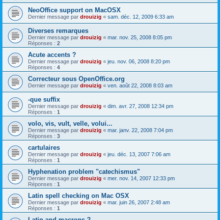
NeoOffice support on MacOSX
Dernier message par
drouizig
«
sam. déc. 12, 2009 6:33 am
Diverses remarques
Dernier message par
drouizig
«
mar. nov. 25, 2008 8:05 pm
Réponses :
2
Acute accents ?
Dernier message par
drouizig
«
jeu. nov. 06, 2008 8:20 pm
Réponses :
4
Correcteur sous OpenOffice.org
Dernier message par
drouizig
«
ven. août 22, 2008 8:03 am
-que suffix
Dernier message par
drouizig
«
dim. avr. 27, 2008 12:34 pm
Réponses :
1
volo, vis, vult, velle, volui...
Dernier message par
drouizig
«
mar. janv. 22, 2008 7:04 pm
Réponses :
3
cartulaires
Dernier message par
drouizig
«
jeu. déc. 13, 2007 7:06 am
Réponses :
1
Hyphenation problem "catechismus"
Dernier message par
drouizig
«
mer. nov. 14, 2007 12:33 pm
Réponses :
1
Latin spell checking on Mac OSX
Dernier message par
drouizig
«
mar. juin 26, 2007 2:48 am
Réponses :
1
Latin and macrons ?