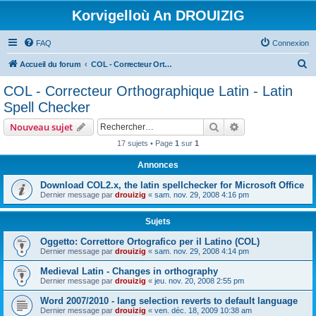
Korvigelloù An DROUIZIG
FAQ
Connexion
R
Accueil du forum
COL - Correcteur Orthographique Latin - Latin Spell Checker
e
COL - Correcteur Orthographique Latin - Latin
c
Spell Checker
h
Rechercher
Recherche avanc
Nouveau sujet
e
17 sujets • Page
1
sur
1
r
Annonces
c
h
Download COL2.x, the latin spellchecker for Microsoft Office
Dernier message par
drouizig
«
sam. nov. 29, 2008 4:16 pm
e
r
Sujets
Oggetto: Correttore Ortografico per il Latino (COL)
Dernier message par
drouizig
«
sam. nov. 29, 2008 4:14 pm
Medieval Latin - Changes in orthography
Dernier message par
drouizig
«
jeu. nov. 20, 2008 2:55 pm
Word 2007/2010 - lang selection reverts to default language
Dernier message par
drouizig
«
ven. déc. 18, 2009 10:38 am